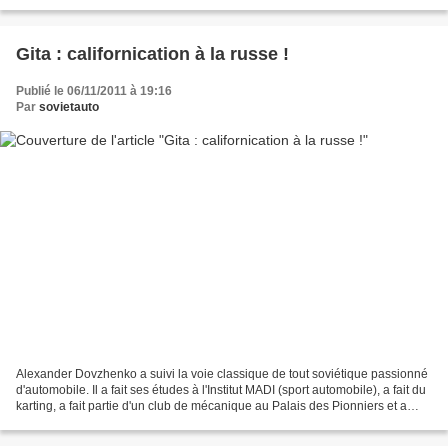
la première année alors même que...
Gita : californication à la russe !
Publié le 06/11/2011 à 19:16
Par
sovietauto
Alexander Dovzhenko a suivi la voie classique de tout soviétique passionné
d'automobile. Il a fait ses études à l'Institut MADI (sport automobile), a fait du
karting, a fait partie d'un club de mécanique au Palais des Pionniers et a
fabriqué ses propres...