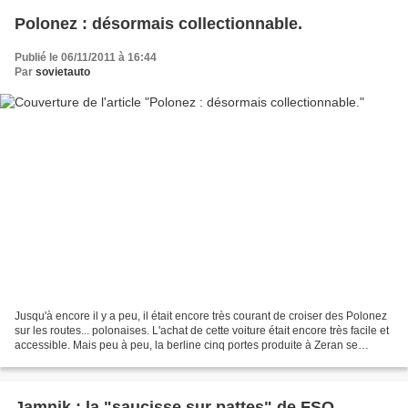
Polonez : désormais collectionnable.
Publié le 06/11/2011 à 16:44
Par
sovietauto
Jusqu'à encore il y a peu, il était encore très courant de croiser des Polonez
sur les routes... polonaises. L'achat de cette voiture était encore très facile et
accessible. Mais peu à peu, la berline cinq portes produite à Zeran se
transforme en voiture...
Jamnik : la "saucisse sur pattes" de FSO.