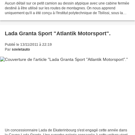
Aucun détail sur ce petit camion au dessin atypique avec une cabine fermée
destiné à être utilisé sur les routes de montagnes. On nous apprend
uniquement qu'il a été conçu à l'Institut polytechnique de Tbilissi, sous la
direction du professeur M. Partskhaladze....
Lada Granta Sport "Atlantik Motorsport".
Publié le 13/11/2011 à 22:19
Par
sovietauto
Un concessionnaire Lada de Ekaterinbourg s'est engagé cette année dans
la Coupe Lada Granta. Une superbe galerie consacrée à cette voiture vient