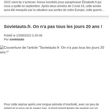
2022 vient de s’achever. Annus horribilis pour paraphraser Élisabeth II qui
nous a quitté en septembre. Après deux années de Covid-19, cette année
aura été marquée par la situation aux portes de notre Europe, cette guerre
que Vladimir Poutine ne voulait...
Sovietauto.fr. On n'a pas tous les jours 20 ans !
Publié le 23/08/2022 à 20:46
Par
sovietauto
Pour cette reprise après une longue période d’inactivité, avec un peu de
retard et si vous ne le saviez pas, il m'est grand temps de revenir sur un