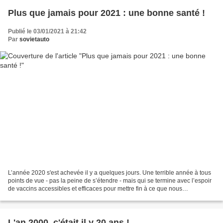
Plus que jamais pour 2021 : une bonne santé !
Publié le 03/01/2021 à 21:42
Par
sovietauto
L’année 2020 s'est achevée il y a quelques jours. Une terrible année à tous
points de vue - pas la peine de s’étendre - mais qui se termine avec l’espoir
de vaccins accessibles et efficaces pour mettre fin à ce que nous
n’imaginions pas connaître dans...
L'an 2000, c'était il y 20 ans !