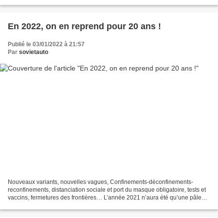
d’information et de désinformation le...
En 2022, on en reprend pour 20 ans !
Publié le 03/01/2022 à 21:57
Par
sovietauto
Nouveaux variants, nouvelles vagues, Confinements-déconfinements-
reconfinements, distanciation sociale et port du masque obligatoire, tests et
vaccins, fermetures des frontières… L’année 2021 n’aura été qu’une pâle
répétition de l’année 2020. Cette année...