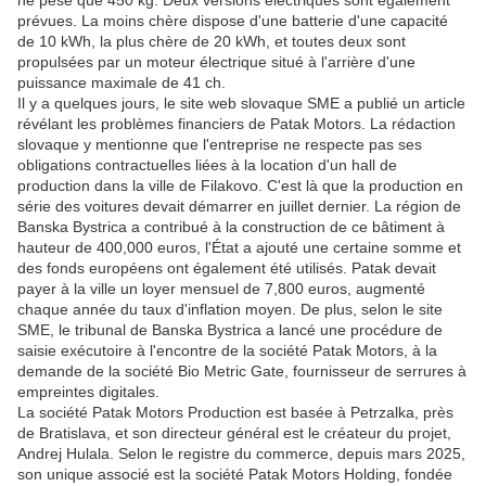
ne pèse que 450 kg. Deux versions électriques sont également
prévues. La moins chère dispose d'une batterie d'une capacité
de 10 kWh, la plus chère de 20 kWh, et toutes deux sont
propulsées par un moteur électrique situé à l'arrière d'une
puissance maximale de 41 ch.
Il y a quelques jours, le site web slovaque SME a publié un article
révélant les problèmes financiers de Patak Motors. La rédaction
slovaque y mentionne que l'entreprise ne respecte pas ses
obligations contractuelles liées à la location d'un hall de
production dans la ville de Filakovo. C'est là que la production en
série des voitures devait démarrer en juillet dernier. La région de
Banska Bystrica a contribué à la construction de ce bâtiment à
hauteur de 400,000 euros, l'État a ajouté une certaine somme et
des fonds européens ont également été utilisés. Patak devait
payer à la ville un loyer mensuel de 7,800 euros, augmenté
chaque année du taux d'inflation moyen. De plus, selon le site
SME, le tribunal de Banska Bystrica a lancé une procédure de
saisie exécutoire à l'encontre de la société Patak Motors, à la
demande de la société Bio Metric Gate, fournisseur de serrures à
empreintes digitales.
La société Patak Motors Production est basée à Petrzalka, près
de Bratislava, et son directeur général est le créateur du projet,
Andrej Hulala. Selon le registre du commerce, depuis mars 2025,
son unique associé est la société Patak Motors Holding, fondée