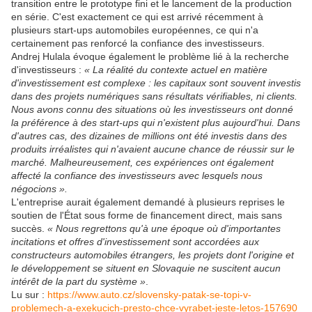
transition entre le prototype fini et le lancement de la production
en série. C'est exactement ce qui est arrivé récemment à
plusieurs start-ups automobiles européennes, ce qui n'a
certainement pas renforcé la confiance des investisseurs.
Andrej Hulala évoque également le problème lié à la recherche
d'investisseurs :
« La réalité du contexte actuel en matière
d'investissement est complexe : les capitaux sont souvent investis
dans des projets numériques sans résultats vérifiables, ni clients.
Nous avons connu des situations où les investisseurs ont donné
la préférence à des start-ups qui n'existent plus aujourd'hui. Dans
d'autres cas, des dizaines de millions ont été investis dans des
produits irréalistes qui n'avaient aucune chance de réussir sur le
marché. Malheureusement, ces expériences ont également
affecté la confiance des investisseurs avec lesquels nous
négocions ».
L'entreprise aurait également demandé à plusieurs reprises le
soutien de l'État sous forme de financement direct, mais sans
succès.
« Nous regrettons qu'à une époque où d'importantes
incitations et offres d'investissement sont accordées aux
constructeurs automobiles étrangers, les projets dont l'origine et
le développement se situent en Slovaquie ne suscitent aucun
intérêt de la part du système »
.
Lu sur :
https://www.auto.cz/slovensky-patak-se-topi-v-
problemech-a-exekucich-presto-chce-vyrabet-jeste-letos-157690