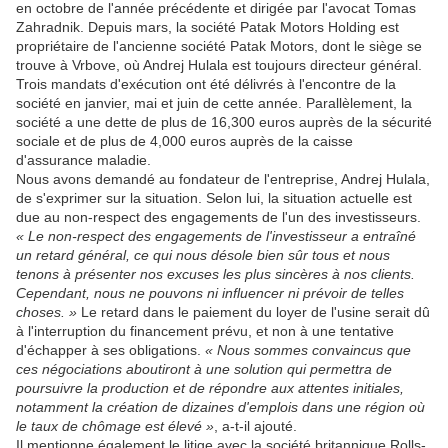
en octobre de l'année précédente et dirigée par l'avocat Tomas
Zahradnik. Depuis mars, la société Patak Motors Holding est
propriétaire de l'ancienne société Patak Motors, dont le siège se
trouve à Vrbove, où Andrej Hulala est toujours directeur général.
Trois mandats d'exécution ont été délivrés à l'encontre de la
société en janvier, mai et juin de cette année. Parallèlement, la
société a une dette de plus de 16,300 euros auprès de la sécurité
sociale et de plus de 4,000 euros auprès de la caisse
d'assurance maladie.
Nous avons demandé au fondateur de l'entreprise, Andrej Hulala,
de s'exprimer sur la situation. Selon lui, la situation actuelle est
due au non-respect des engagements de l'un des investisseurs.
« Le non-respect des engagements de l'investisseur a entraîné
un retard général, ce qui nous désole bien sûr tous et nous
tenons à présenter nos excuses les plus sincères à nos clients.
Cependant, nous ne pouvons ni influencer ni prévoir de telles
choses. »
Le retard dans le paiement du loyer de l'usine serait dû
à l'interruption du financement prévu, et non à une tentative
d'échapper à ses obligations.
« Nous sommes convaincus que
ces négociations aboutiront à une solution qui permettra de
poursuivre la production et de répondre aux attentes initiales,
notamment la création de dizaines d'emplois dans une région où
le taux de chômage est élevé »
, a-t-il ajouté.
Il mentionne également le litige avec la société britannique Rolls-