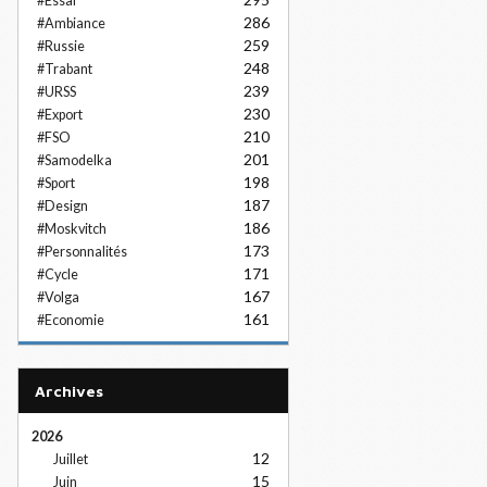
#Essai
286
#Ambiance
259
#Russie
248
#Trabant
239
#URSS
230
#Export
210
#FSO
201
#Samodelka
198
#Sport
187
#Design
186
#Moskvitch
173
#Personnalités
171
#Cycle
167
#Volga
161
#Economie
Archives
2026
12
Juillet
15
Juin