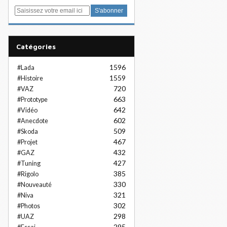
E
m
a
i
Catégories
l
1596
#Lada
1559
#Histoire
720
#VAZ
663
#Prototype
642
#Vidéo
602
#Anecdote
509
#Skoda
467
#Projet
432
#GAZ
427
#Tuning
385
#Rigolo
330
#Nouveauté
321
#Niva
302
#Photos
298
#UAZ
295