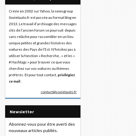
Créée en 2002 sur Yahoo, la newsgroup
Sovietauto.fr est passée au format blog en
2013. Le travail d’archivage des messages
clés de l’ancien forum se poursuit depuis
sans relâche pour rassembler en un lieu
unique petites et grandes histoires des
voitures des Pays de l’Est. N'hésitez pas à
utiliser la fonction « Recherche.. » et les «
# Hashtags » pour trouver ce que vous
cherchez sur vos voitures ou thèmes
préférés. Et pour tout contact,
privilégiez
ce mail
:
contact@sovietauto.fr
Newsletter
Abonnez-vous pour être averti des
nouveaux articles publiés.