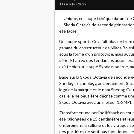
11 Octobre 2022
Unique, ce coupé tchèque datant de 2
Skoda Octavia de seconde génération 
été facile.
Un coupé sportif. Cela fait plus de trent
gamme du constructeur de Mlada Boleslav
sous la forme d’un prototype, mais aucu
série. Et au vu des tendances actuelles, 
existe bien un coupé Skoda moderne, mais
Basé sur la Skoda Octavia de seconde gé
Sherlog Technology, anciennement Secar
logo de la marque et le nom Sherlog Cou
cas, elle ne peut être décrite comme une 
Skoda Octavia avec un moteur 1.6 MPI.
Transformer une berline liftback en coup
été rallongées de 15 centimètres et leurs b
entièrement la sellerie et les vitrages 
des portières ne sont pas fonctionnelles.