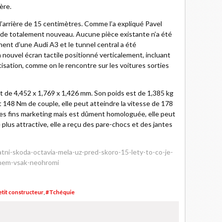
ère.
 l’arrière de 15 centimètres. Comme l’a expliqué Pavel
se de totalement nouveau. Aucune pièce existante n’a été
ennent d’une Audi A3 et le tunnel central a été
 nouvel écran tactile positionné verticalement, incluant
isation, comme on le rencontre sur les voitures sorties
 de 4,452 x 1,769 x 1,426 mm. Son poids est de 1,385 kg
 148 Nm de couple, elle peut atteindre la vitesse de 178
des fins marketing mais est dûment homologuée, elle peut
plus attractive, elle a reçu des pare-chocs et des jantes
tni-skoda-octavia-mela-uz-pred-skoro-15-lety-to-co-je-
onem-vsak-neohromi
tit constructeur
,
#Tchéquie