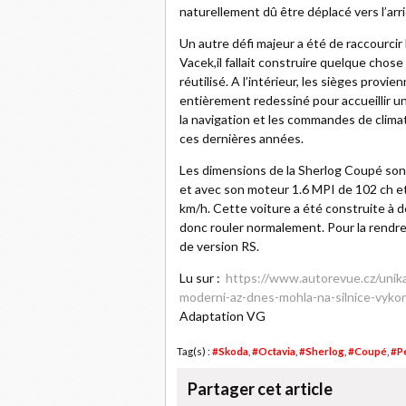
naturellement dû être déplacé vers l’arri
Un autre défi majeur a été de raccourcir
Vacek,il fallait construire quelque cho
réutilisé. A l’intérieur, les sièges provi
entièrement redessiné pour accueillir un
la navigation et les commandes de climat
ces dernières années.
Les dimensions de la Sherlog Coupé sont
et avec son moteur 1.6 MPI de 102 ch et
km/h. Cette voiture a été construite à 
donc rouler normalement. Pour la rendre 
de version RS.
Lu sur :
https://www.autorevue.cz/unika
moderni-az-dnes-mohla-na-silnice-vyk
Adaptation VG
Tag(s) :
#Skoda
,
#Octavia
,
#Sherlog
,
#Coupé
,
#Pe
Partager cet article