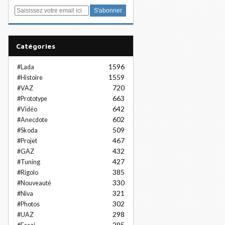
E
m
a
i
Catégories
l
1596
#Lada
1559
#Histoire
720
#VAZ
663
#Prototype
642
#Vidéo
602
#Anecdote
509
#Skoda
467
#Projet
432
#GAZ
427
#Tuning
385
#Rigolo
330
#Nouveauté
321
#Niva
302
#Photos
298
#UAZ
295