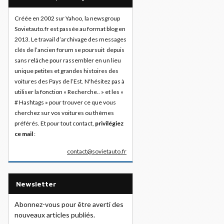
Créée en 2002 sur Yahoo, la newsgroup
Sovietauto.fr est passée au format blog en
2013. Le travail d’archivage des messages
clés de l’ancien forum se poursuit depuis
sans relâche pour rassembler en un lieu
unique petites et grandes histoires des
voitures des Pays de l’Est. N'hésitez pas à
utiliser la fonction « Recherche.. » et les «
# Hashtags » pour trouver ce que vous
cherchez sur vos voitures ou thèmes
préférés. Et pour tout contact,
privilégiez
ce mail
:
contact@sovietauto.fr
Newsletter
Abonnez-vous pour être averti des
nouveaux articles publiés.