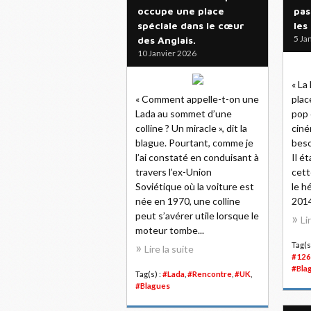
occupe une place
pas
spéciale dans le cœur
les
5 Ja
des Anglais.
10 Janvier 2026
« La
« Comment appelle-t-on une
plac
Lada au sommet d’une
pop 
colline ? Un miracle », dit la
ciné
blague. Pourtant, comme je
beso
l’ai constaté en conduisant à
Il é
travers l’ex-Union
cett
Soviétique où la voiture est
le h
née en 1970, une colline
2014
peut s’avérer utile lorsque le
Li
moteur tombe...
Tag(s
Lire la suite
#126
#Bla
Tag(s) :
#Lada
,
#Rencontre
,
#UK
,
#Blagues