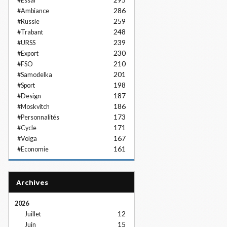
#Essai
286
#Ambiance
259
#Russie
248
#Trabant
239
#URSS
230
#Export
210
#FSO
201
#Samodelka
198
#Sport
187
#Design
186
#Moskvitch
173
#Personnalités
171
#Cycle
167
#Volga
161
#Economie
Archives
2026
12
Juillet
15
Juin