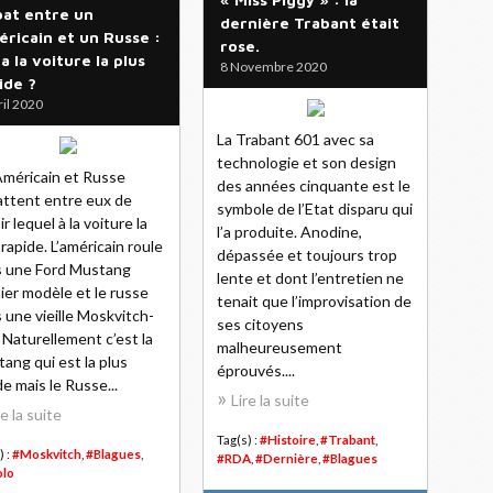
at entre un
dernière Trabant était
ricain et un Russe :
rose.
 a la voiture la plus
8 Novembre 2020
ide ?
ril 2020
La Trabant 601 avec sa
technologie et son design
méricain et Russe
des années cinquante est le
ttent entre eux de
symbole de l’Etat disparu qui
r lequel à la voiture la
l’a produite. Anodine,
 rapide. L’américain roule
dépassée et toujours trop
 une Ford Mustang
lente et dont l’entretien ne
ier modèle et le russe
tenait que l’improvisation de
 une vieille Moskvitch-
ses citoyens
 Naturellement c’est la
malheureusement
ang qui est la plus
éprouvés....
de mais le Russe...
Lire la suite
re la suite
Tag(s) :
#Histoire
,
#Trabant
,
) :
#Moskvitch
,
#Blagues
,
#RDA
,
#Dernière
,
#Blagues
olo