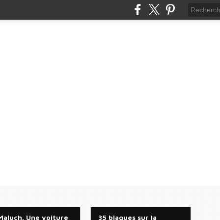
Maluch. Une voiture
35 blagues sur la