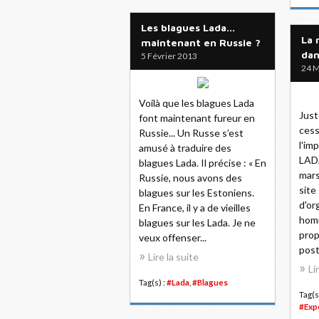
Les blagues Lada...
La 
maintenant en Russie ?
dan
5 Février 2013
24 M
Voilà que les blagues Lada
Just
font maintenant fureur en
cess
Russie... Un Russe s’est
l'im
amusé à traduire des
LADA
blagues Lada. Il précise : « En
mars
Russie, nous avons des
site
blagues sur les Estoniens.
d'or
En France, il y a de vieilles
homm
blagues sur les Lada. Je ne
prop
veux offenser...
poste
Lire la suite
Li
Tag(s) :
#Lada
,
#Blagues
Tag(s
#Exp