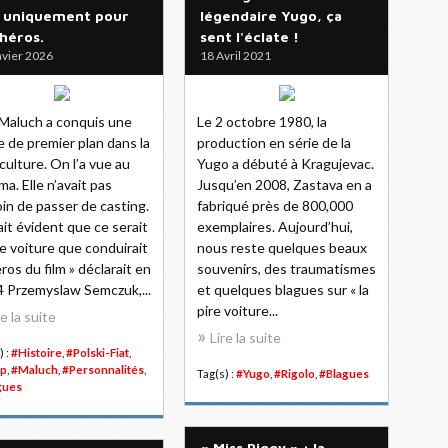
 uniquement pour
légendaire Yugo, ça
 héros.
sent l'éclate !
nvier 2026
18 Avril 2021
 Maluch a conquis une
Le 2 octobre 1980, la
e de premier plan dans la
production en série de la
culture. On l’a vue au
Yugo a débuté à Kragujevac.
ma. Elle n’avait pas
Jusqu’en 2008, Zastava en a
in de passer de casting.
fabriqué près de 800,000
tait évident que ce serait
exemplaires. Aujourd’hui,
e voiture que conduirait
nous reste quelques beaux
éros du film » déclarait en
souvenirs, des traumatismes
 Przemyslaw Semczuk,...
et quelques blagues sur « la
pire voiture...
re la suite
Lire la suite
) :
#Histoire
,
#Polski-Fiat
,
p
,
#Maluch
,
#Personnalités
,
Tag(s) :
#Yugo
,
#Rigolo
,
#Blagues
gues
« Miss Piggy » : la