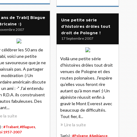
 ans de Trabi] Blague
Une petite série
ricaine :)
d'histoires drôles tout
Novembre 2007
droit de Pologne !
17 Septembre 2007
 célébrer les 50 ans de
rabi, voici une petite
Voilà une petite série
ue savoureuse que je ne
d'histoires drôles tout droit
aissais pas. A partager
venues de Pologne et des
 modération :) Un
routes polonaises. J'espère
iardaire américain discute
qu'elles vous feront rire
 un ami : -" J'ai entendu
autant qu'à mon mari :) Un
n R.D.A. ils construisent
alpiniste réussit enfin à
autos fabuleuses. Des
gravir le Mont Everest avec
ant...
beaucoup de difficultés.
re la suite
Tout fier, il...
Lire la suite
) :
#Trabant
,
#Blagues
,
bi 1957-2007
Tag(s) :
#Pologne
,
#Ambiance
,