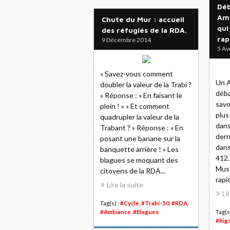
Déb
Amé
Chute du Mur : accueil
qui
des réfugiés de la RDA.
rap
9 Décembre 2014
5 Av
« Savez-vous comment
Un A
doubler la valeur de la Trabi ?
déba
» Réponse : « En faisant le
savoi
plein ! » « Et comment
plus
quadrupler la valeur de la
dans
Trabant ? » Réponse : « En
dern
posant une banane sur la
dans
banquette arrière ! » Les
412.
blagues se moquant des
Must
citoyens de la RDA...
rapi
Lire la suite
Li
Tag(s) :
#Cycle
,
#Trabi-50
,
#RDA
,
#Ambiance
,
#Blagues
Tag(s
#Rig