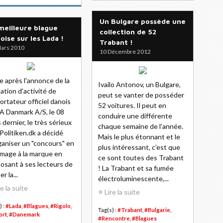
Un Bulgare possède une
meilleure blague
collection de 52
oise sur les Lada !
Trabant !
ars 2010
10 Décembre 2012
e après l'annonce de la
Ivailo Antonov, un Bulgare,
ation d'activité de
peut se vanter de posséder
portateur officiel danois
52 voitures. Il peut en
 Danmark A/S, le 08
conduire une différente
 dernier, le très sérieux
chaque semaine de l’année.
 Politiken.dk a décidé
Mais le plus étonnant et le
ganiser un "concours" en
plus intéressant, c’est que
age à la marque en
ce sont toutes des Trabant
osant à ses lecteurs de
! La Trabant et sa fumée
r la...
électroluminescente,...
re la suite
Lire la suite
) :
#Lada
,
#Blagues
,
#Rigolo
,
Tag(s) :
#Trabant
,
#Bulgarie
,
ort
,
#Danemark
#Rencontre
,
#Blagues