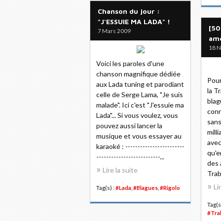
Chanson du jour :
"J'ESSUIE MA LADA" !
[50
7 Mars 2009
amé
18 
Voici les paroles d'une
chanson magnifique dédiée
Pour
aux Lada tuning et parodiant
la T
celle de Serge Lama, "Je suis
blag
malade". Ici c'est "J'essuie ma
conn
Lada"... Si vous voulez, vous
sans
pouvez aussi lancer la
mill
musique et vous essayer au
avec
karaoké : ------------------------
qu'e
--------------------------...
des 
Lire la suite
Trab
Li
Tag(s) :
#Lada
,
#Blagues
,
#Rigolo
Tag(s
#Tra