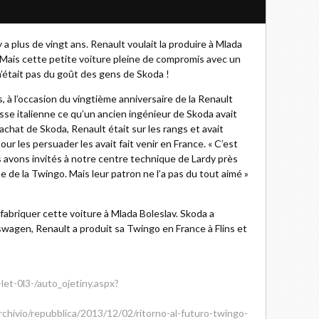
 y a plus de vingt ans. Renault voulait la produire à Mlada
 Mais cette petite voiture pleine de compromis avec un
n’était pas du goût des gens de Skoda !
, à l’occasion du vingtième anniversaire de la Renault
sse italienne ce qu’un ancien ingénieur de Skoda avait
rachat de Skoda, Renault était sur les rangs et avait
ur les persuader les avait fait venir en France. « C’est
es avons invités à notre centre technique de Lardy près
e de la Twingo. Mais leur patron ne l’a pas du tout aimé »
 fabriquer cette voiture à Mlada Boleslav. Skoda a
swagen, Renault a produit sa Twingo en France à Flins et
let-0l3-/auto_ojetiny.aspx?
/archivio/repubblica/2013/12/02/ritorno-al-futuro-twingo-