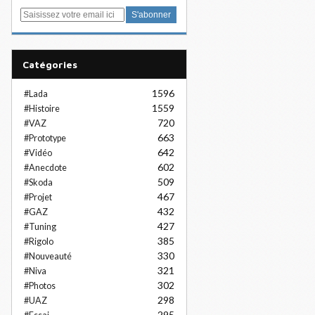
E
m
a
i
Catégories
l
1596
#Lada
1559
#Histoire
720
#VAZ
663
#Prototype
642
#Vidéo
602
#Anecdote
509
#Skoda
467
#Projet
432
#GAZ
427
#Tuning
385
#Rigolo
330
#Nouveauté
321
#Niva
302
#Photos
298
#UAZ
295