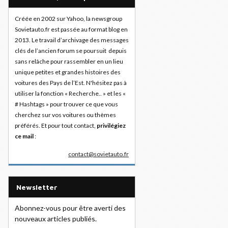
Créée en 2002 sur Yahoo, la newsgroup
Sovietauto.fr est passée au format blog en
2013. Le travail d’archivage des messages
clés de l’ancien forum se poursuit depuis
sans relâche pour rassembler en un lieu
unique petites et grandes histoires des
voitures des Pays de l’Est. N'hésitez pas à
utiliser la fonction « Recherche.. » et les «
# Hashtags » pour trouver ce que vous
cherchez sur vos voitures ou thèmes
préférés. Et pour tout contact,
privilégiez
ce mail
:
contact@sovietauto.fr
Newsletter
Abonnez-vous pour être averti des
nouveaux articles publiés.