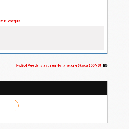
lt
,
#Tchéquie
[vidéo] Vue dans la rue en Hongrie, une Skoda 100 V8 !