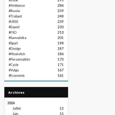
#Essai
286
#Ambiance
259
#Russie
248
#Trabant
239
#URSS
230
#Export
210
#FSO
201
#Samodelka
198
#Sport
187
#Design
186
#Moskvitch
173
#Personnalités
171
#Cycle
167
#Volga
161
#Economie
Archives
2026
12
Juillet
15
Juin