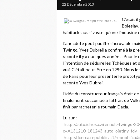
22 Décembre 2013
C’était il
Boleslav.
habitacle aussi vaste qu’une limousine 
L’anecdote peut paraître incroyable mais
Twingo, Yves Dubreil a confirmé à la pre
raconté il y a quelques années. Pour le 
l’intention de séduire les Tchèques et po
vrai. C’était peut-être en 1990. Nous l
de Paris pour leur présenter le prototyp
raconte Yves Dubreil.
L’idée du constructeur français était de
finalement succombé à l'attrait de Volk
finit par racheter le roumain Dacia.
Lu sur :
http://auto.idnes.cz/renault-twingo-20-
c=A131210_181243_auto_ojetiny_fdv
http://ricerca.repubblica.it/repubblica