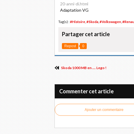
20-anni-di.html
Adaptation VG
Tag(s) :
#Histoire
,
#Skoda
,
#Volkswagen
,
#Renau
Partager cet article
Repost
0
Skoda 1000 MB en .... Lego !
Commenter cet article
Ajouter un commentaire