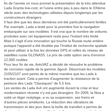
fin de l'année on nous promet la présentation de la très attendue
Lada Granta low-cost, et l'usine entre peu à peu dans le XXIème
siècle avec des technologies utilisées depuis longtemps par les
constructeurs étrangers.
Il faut dire que les deux dernières ont été particulièrement fertiles.
Par exemple, Lada a testé pour la première fois la navigation
embarquée sur ses modèles. Il est vrai que le nombre de voitures
produites avec cet équipement reste pour l'instant très limité.
Mais il s'agit d'une innovation qui touche la Russie toute entière
puisque l'appareil a été étudiée par l'Institut de recherche spatiale
et peut utiliser à la fois les données GPS et celles du réseau de
satellites russe GLONASS. Le prix de cette option sera d'environ
12,000 roubles.
Pour leur fin de vie, AvtoVAZ a décidé de résoudre le problème
de corrosion rapide de la gamme Jigouli. Désormais les modèles
2105/2107 sont peints de la même manière que les Lada à
traction avant. Cela a permis d'augmenter la résistance de la
peinture des Lada "Classiques" de 5,5 fois.
Les ventes de Lada 4x4 ont augmenté durant la crise et leur
modernisation récente n'y est pas étrangère. En 2009, la Niva a
subit un léger restylage, a vu sa suspension, ses freins et
d'autres pièces améliorés. La réduction des vibrations de
transmission et des jeux dans la boîte de transfert a permis de