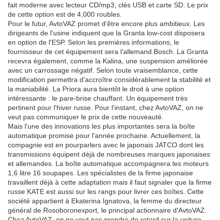
fait moderne avec lecteur CD/mp3, clés USB et carte SD. Le prix
de cette option est de 4,000 roubles.
Pour le futur, AvtoVAZ promet d'être encore plus ambitieux. Les
dirigeants de l'usine indiquent que la Granta low-cost disposera
en option de l'ESP. Selon les premières informations, le
fournisseur de cet équipement sera l'allemand Bosch. La Granta
recevra également, comme la Kalina, une suspension améliorée
avec un carrossage négatif. Selon toute vraisemblance, cette
modification permettra d'accroître considérablement la stabilité et
la maniabilité. La Priora aura bientôt le droit à une option
intéressante : le pare-brise chauffant. Un équipement très
pertinent pour l'hiver russe. Pour l'instant, chez AvtoVAZ, on ne
veut pas communiquer le prix de cette nouveauté.
Mais l'une des innovations les plus importantes sera la boîte
automatique promise pour l'année prochaine. Actuellement, la
compagnie est en pourparlers avec le japonais JATCO dont les
transmissions équipent déjà de nombreuses marques japonaises
et allemandes. La boîte automatique accompagnera les moteurs
1,6 litre 16 soupapes. Les spécialistes de la firme japonaise
travaillent déjà à cette adaptation mais il faut signaler que la firme
russe KATE est aussi sur les rangs pour livrer ces boîtes. Cette
société appartient à Ekaterina Ignatova, la femme du directeur
général de Rosoboronexport, le principal actionnaire d'AvtoVAZ.
Chez AvtoVAZ, on ne veut pas prendre de retard sur la voiture