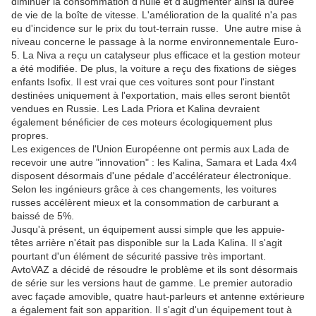
diminuer la consommation d'huile et d'augmenter ainsi la durée
de vie de la boîte de vitesse. L'amélioration de la qualité n'a pas
eu d'incidence sur le prix du tout-terrain russe. Une autre mise à
niveau concerne le passage à la norme environnementale Euro-
5. La Niva a reçu un catalyseur plus efficace et la gestion moteur
a été modifiée. De plus, la voiture a reçu des fixations de sièges
enfants Isofix. Il est vrai que ces voitures sont pour l'instant
destinées uniquement à l'exportation, mais elles seront bientôt
vendues en Russie. Les Lada Priora et Kalina devraient
également bénéficier de ces moteurs écologiquement plus
propres.
Les exigences de l'Union Européenne ont permis aux Lada de
recevoir une autre "innovation" : les Kalina, Samara et Lada 4x4
disposent désormais d'une pédale d'accélérateur électronique.
Selon les ingénieurs grâce à ces changements, les voitures
russes accélèrent mieux et la consommation de carburant a
baissé de 5%.
Jusqu'à présent, un équipement aussi simple que les appuie-
têtes arrière n'était pas disponible sur la Lada Kalina. Il s'agit
pourtant d'un élément de sécurité passive très important.
AvtoVAZ a décidé de résoudre le problème et ils sont désormais
de série sur les versions haut de gamme. Le premier autoradio
avec façade amovible, quatre haut-parleurs et antenne extérieure
a également fait son apparition. Il s'agit d'un équipement tout à