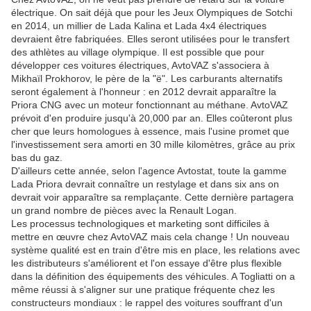
électrique. On sait déjà que pour les Jeux Olympiques de Sotchi
en 2014, un millier de Lada Kalina et Lada 4x4 électriques
devraient être fabriquées. Elles seront utilisées pour le transfert
des athlètes au village olympique. Il est possible que pour
développer ces voitures électriques, AvtoVAZ s'associera à
Mikhaïl Prokhorov, le père de la "ë". Les carburants alternatifs
seront également à l'honneur : en 2012 devrait apparaître la
Priora CNG avec un moteur fonctionnant au méthane. AvtoVAZ
prévoit d'en produire jusqu'à 20,000 par an. Elles coûteront plus
cher que leurs homologues à essence, mais l'usine promet que
l'investissement sera amorti en 30 mille kilomètres, grâce au prix
bas du gaz.
D'ailleurs cette année, selon l'agence Avtostat, toute la gamme
Lada Priora devrait connaître un restylage et dans six ans on
devrait voir apparaître sa remplaçante. Cette dernière partagera
un grand nombre de pièces avec la Renault Logan.
Les processus technologiques et marketing sont difficiles à
mettre en œuvre chez AvtoVAZ mais cela change ! Un nouveau
système qualité est en train d'être mis en place, les relations avec
les distributeurs s'améliorent et l'on essaye d'être plus flexible
dans la définition des équipements des véhicules. A Togliatti on a
même réussi à s'aligner sur une pratique fréquente chez les
constructeurs mondiaux : le rappel des voitures souffrant d'un