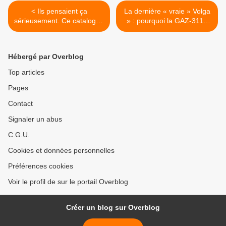
< Ils pensaient ça
La dernière « vraie » Volga
sérieusement. Ce catalogue
» : pourquoi la GAZ-3115
Trabant des années 1980
n’a pas été produite. >
laisse sans voix.
Hébergé par Overblog
Top articles
Pages
Contact
Signaler un abus
C.G.U.
Cookies et données personnelles
Préférences cookies
Voir le profil de sur le portail Overblog
Créer un blog sur Overblog