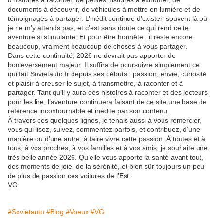
d’histoires à raconter, de petites histoires à exhumer, de
documents à découvrir, de véhicules à mettre en lumière et de
témoignages à partager. L’inédit continue d’exister, souvent là où
je ne m’y attends pas, et c’est sans doute ce qui rend cette
aventure si stimulante. Et pour être honnête : il reste encore
beaucoup, vraiment beaucoup de choses à vous partager.
Dans cette continuité, 2026 ne devrait pas apporter de
bouleversement majeur. Il suffira de poursuivre simplement ce
qui fait Sovietauto.fr depuis ses débuts : passion, envie, curiosité
et plaisir à creuser le sujet, à transmettre, à raconter et à
partager. Tant qu’il y aura des histoires à raconter et des lecteurs
pour les lire, l’aventure continuera faisant de ce site une base de
référence incontournable et inédite par son contenu.
À travers ces quelques lignes, je tenais aussi à vous remercier,
vous qui lisez, suivez, commentez parfois, et contribuez, d’une
manière ou d’une autre, à faire vivre cette passion. À toutes et à
tous, à vos proches, à vos familles et à vos amis, je souhaite une
très belle année 2026. Qu’elle vous apporte la santé avant tout,
des moments de joie, de la sérénité, et bien sûr toujours un peu
de plus de passion ces voitures de l’Est.
VG
#Sovietauto
#Blog
#Voeux
#VG