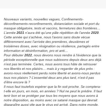
Nouveaux variants, nouvelles vagues, Confinements-
déconfinements-reconfinements, distanciation sociale et port du
masque obligatoire, tests et vaccins, fermetures des frontières…
L’année
2021
n’aura été qu’une pâle répétition de l’année
2020
.
Cette année qui s'achève, nous l’avons sans doute vécue
différemment avec l’arrivée des premières, deuxièmes et
troisièmes doses, avec résignation ou résilience, partagés entre
information et désinformation, pro et anti…
Pour débuter
2022
, nous devons nous rendre à l'évidence que la
période exceptionnelle que nous subissons depuis deux ans déjà
n’est pas terminée. Certes, nous avons tous hâte de retrouver
nos libertés et nos plaisirs… mais à y regarder de plus près :
avons-nous réellement perdu notre liberté et avons-nous perdus
tous nos plaisirs ? L’essentiel deux ans plus tard, n’est-il pas
d’être encore là ?
Il nous faut toutefois espérer que la fin soit proche. Se comptera-
t-elle en jours, en mois, en années ? Nul ne peut le prédire. Il faut
tenir bon et se protéger par tous les moyens que nous avons à
notre disposition, au moins avec ce satané masque qui devrait
disparaître aussi vite que le virus est arrivé. Dans notre monde,