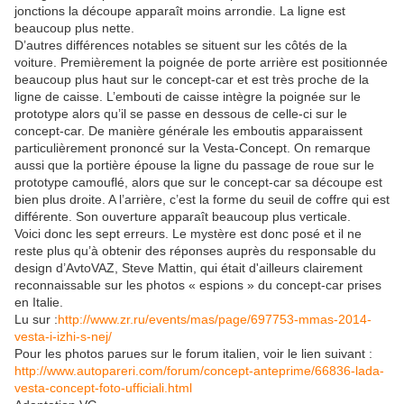
jonctions la découpe apparaît moins arrondie. La ligne est
beaucoup plus nette.
D’autres différences notables se situent sur les côtés de la
voiture. Premièrement la poignée de porte arrière est positionnée
beaucoup plus haut sur le concept-car et est très proche de la
ligne de caisse. L’embouti de caisse intègre la poignée sur le
prototype alors qu’il se passe en dessous de celle-ci sur le
concept-car. De manière générale les emboutis apparaissent
particulièrement prononcé sur la Vesta-Concept. On remarque
aussi que la portière épouse la ligne du passage de roue sur le
prototype camouflé, alors que sur le concept-car sa découpe est
bien plus droite. A l’arrière, c’est la forme du seuil de coffre qui est
différente. Son ouverture apparaît beaucoup plus verticale.
Voici donc les sept erreurs. Le mystère est donc posé et il ne
reste plus qu’à obtenir des réponses auprès du responsable du
design d’AvtoVAZ, Steve Mattin, qui était d'ailleurs clairement
reconnaissable sur les photos « espions » du concept-car prises
en Italie.
Lu sur :
http://www.zr.ru/events/mas/page/697753-mmas-2014-
vesta-i-izhi-s-nej/
Pour les photos parues sur le forum italien, voir le lien suivant :
http://www.autopareri.com/forum/concept-anteprime/66836-lada-
vesta-concept-foto-ufficiali.html