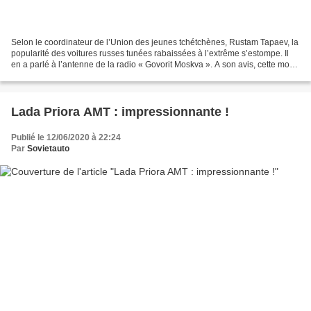
Selon le coordinateur de l’Union des jeunes tchétchènes, Rustam Tapaev, la
popularité des voitures russes tunées rabaissées à l’extrême s’estompe. Il
en a parlé à l’antenne de la radio « Govorit Moskva ». A son avis, cette mode
était associée au désir...
Lada Priora AMT : impressionnante !
Publié le 12/06/2020 à 22:24
Par
Sovietauto