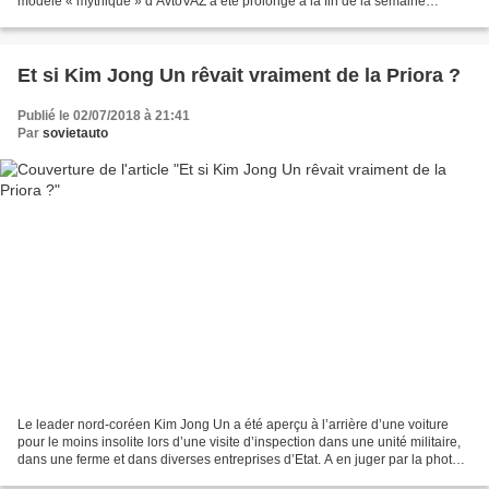
modèle « mythique » d’AvtoVAZ a été prolongé à la fin de la semaine
dernière et il indique clairement...
Et si Kim Jong Un rêvait vraiment de la Priora ?
Publié le 02/07/2018 à 21:41
Par
sovietauto
Le leader nord-coréen Kim Jong Un a été aperçu à l’arrière d’une voiture
pour le moins insolite lors d’une visite d’inspection dans une unité militaire,
dans une ferme et dans diverses entreprises d’Etat. A en juger par la photo
publiée par l’agence Yohhap,...