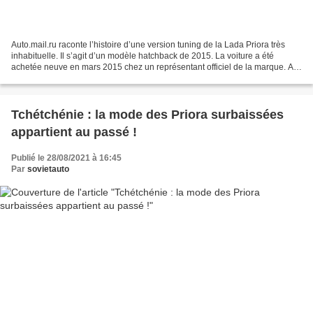
Auto.mail.ru raconte l’histoire d’une version tuning de la Lada Priora très
inhabituelle. Il s’agit d’un modèle hatchback de 2015. La voiture a été
achetée neuve en mars 2015 chez un représentant officiel de la marque. Au
début, il n’était pas prévu de...
Tchétchénie : la mode des Priora surbaissées
appartient au passé !
Publié le 28/08/2021 à 16:45
Par
sovietauto