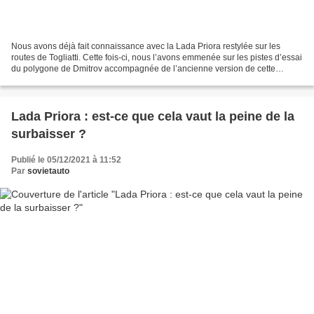
Nous avons déjà fait connaissance avec la Lada Priora restylée sur les
routes de Togliatti. Cette fois-ci, nous l’avons emmenée sur les pistes d’essai
du polygone de Dmitrov accompagnée de l’ancienne version de cette
berline, apparue en 2007 et qui avait...
Lada Priora : est-ce que cela vaut la peine de la
surbaisser ?
Publié le 05/12/2021 à 11:52
Par
sovietauto