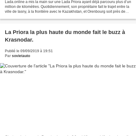
Lada.online a mis la main sur une Lada Priora ayant déjà parcouru plus d’un
million de kilomètres. Quotidiennement, son propriétaire fait le trajet entre la
ville de Iasny, à la frontière avec le Kazakhstan, et Orenbourg soit près de
1,000 km aller et...
La Priora la plus haute du monde fait le buzz à
Krasnodar.
Publié le 09/09/2019 à 19:51
Par
sovietauto