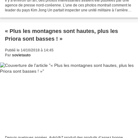
Il y a environ un an, des photos intéressantes avaient été publiées par une
agence de presse nord-coréenne. L’une de ces photos montrait comment le
leader du pays Kim Jong Un partait inspecter une unité militaire à l’arrière
d’une Lada Priora russe. En...
« Plus les montagnes sont hautes, plus les
Priora sont basses ! »
Publié le 14/10/2018 à 14:45
Par
sovietauto
Depuis quelques années, AvtoVAZ produit des produits d’assez bonne