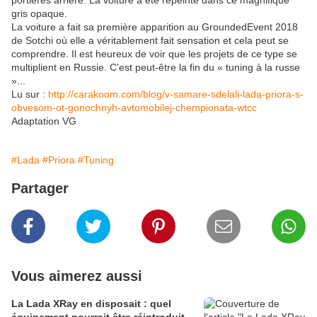
portières arrière. La voiture a été repeinte dans ce magnifique
gris opaque.
La voiture a fait sa première apparition au GroundedEvent 2018
de Sotchi où elle a véritablement fait sensation et cela peut se
comprendre. Il est heureux de voir que les projets de ce type se
multiplient en Russie. C'est peut-être la fin du « tuning à la russe
»...
Lu sur :
http://carakoom.com/blog/v-samare-sdelali-lada-priora-s-
obvesom-ot-gonochnyh-avtomobilej-chempionata-wtcc
Adaptation VG
#Lada
#Priora
#Tuning
Partager
Vous aimerez aussi
La Lada XRay en disposait : quel