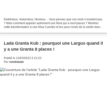
Elektrobus, Vodorobus, Nivobus… Vous pensez que ces mots n’existent pas
? Mais comment appeler autrement une Niva qui a neuf places ? Montrez
cette transformation à une Niva 3 portes et les yeux ronds de la vieille dame
sortiront de leur orbite. Cette...
Lada Granta Kub : pourquoi une Largus quand il
y a une Granta 8 places !
Publié le 12/03/2023 à 21:23
Par
sovietauto