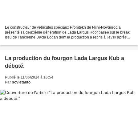
Le constructeur de véhicules spéciaux Promtekh de Nijni-Novgorod a
présenté sa deuxième génération de Lada Largus Roof basée sur le break
issu de l’ancienne Dacia Logan dont la production a repris à Ijevsk après
deux ans d’arrêt. Promtekh avait proposé...
La production du fourgon Lada Largus Kub a
débuté.
Publié le 11/06/2024 à 16:54
Par
sovietauto