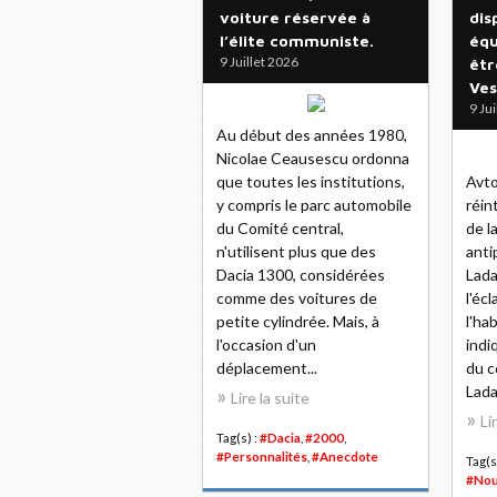
voiture réservée à
dis
l’élite communiste.
équ
9 Juillet 2026
êtr
Ves
9 Ju
Au début des années 1980,
Nicolae Ceausescu ordonna
que toutes les institutions,
Avt
y compris le parc automobile
réin
du Comité central,
de l
n'utilisent plus que des
anti
Dacia 1300, considérées
Lada
comme des voitures de
l'éc
petite cylindrée. Mais, à
l'ha
l'occasion d'un
indi
déplacement...
du c
Lada.
Lire la suite
Li
Tag(s) :
#Dacia
,
#2000
,
#Personnalités
,
#Anecdote
Tag(s
#Nou