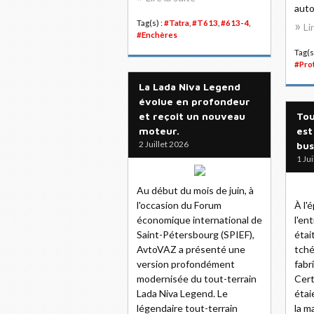
auto
Tag(s) :
#Tatra
,
#T613
,
#613-4
,
Li
#Enchères
Tag(s
#Pro
La Lada Niva Legend
évolue en profondeur
et reçoit un nouveau
Tou
moteur.
est
2 Juillet 2026
bus
1 Ju
Au début du mois de juin, à
l'occasion du Forum
À l'
économique international de
l'en
Saint-Pétersbourg (SPIEF),
étai
AvtoVAZ a présenté une
tché
version profondément
fabr
modernisée du tout-terrain
Cert
Lada Niva Legend. Le
étai
légendaire tout-terrain
la m