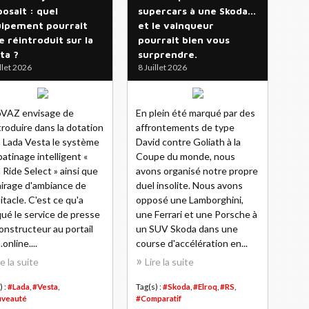
posait : quel
supercars à une Skoda…
ipement pourrait
et le vainqueur
e réintroduit sur la
pourrait bien vous
ta ?
surprendre.
illet 2026
8 Juillet 2026
oVAZ envisage de
En plein été marqué par des
troduire dans la dotation
affrontements de type
a Lada Vesta le système
David contre Goliath à la
patinage intelligent «
Coupe du monde, nous
 Ride Select » ainsi que
avons organisé notre propre
lairage d'ambiance de
duel insolite. Nous avons
bitacle. C'est ce qu'a
opposé une Lamborghini,
qué le service de presse
une Ferrari et une Porsche à
onstructeur au portail
un SUV Skoda dans une
online....
course d'accélération en...
re la suite
Lire la suite
) :
#Lada
,
#Vesta
,
Tag(s) :
#Skoda
,
#Elroq
,
#RS
,
veauté
#Comparatif