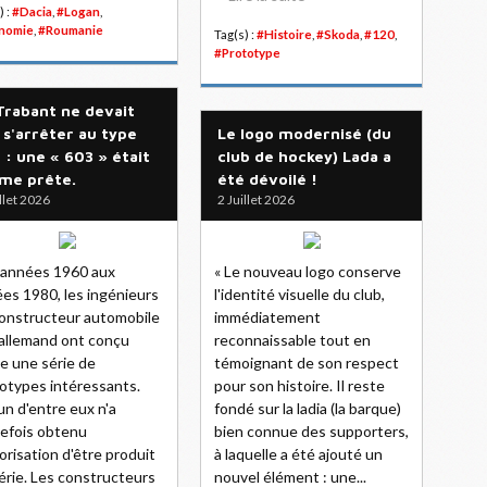
) :
#Dacia
,
#Logan
,
nomie
,
#Roumanie
Tag(s) :
#Histoire
,
#Skoda
,
#120
,
#Prototype
Trabant ne devait
 s'arrêter au type
Le logo modernisé (du
 : une « 603 » était
club de hockey) Lada a
me prête.
été dévoilé !
illet 2026
2 Juillet 2026
 années 1960 aux
« Le nouveau logo conserve
es 1980, les ingénieurs
l'identité visuelle du club,
onstructeur automobile
immédiatement
allemand ont conçu
reconnaissable tout en
e une série de
témoignant de son respect
otypes intéressants.
pour son histoire. Il reste
n d'entre eux n'a
fondé sur la ladia (la barque)
efois obtenu
bien connue des supporters,
torisation d'être produit
à laquelle a été ajouté un
érie. Les constructeurs
nouvel élément : une...