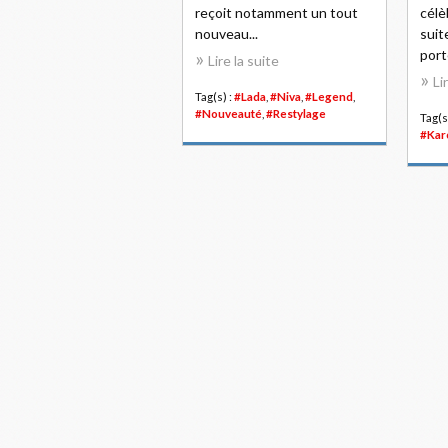
reçoit notamment un tout
célè
nouveau...
suit
port
Lire la suite
Li
Tag(s) :
#Lada
,
#Niva
,
#Legend
,
#Nouveauté
,
#Restylage
Tag(s
#Kar