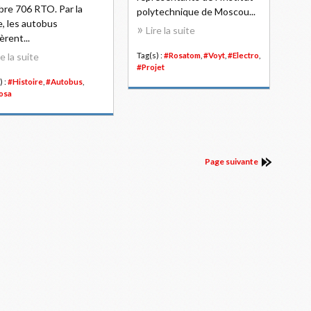
bre 706 RTO. Par la
polytechnique de Moscou...
e, les autobus
Lire la suite
èrent...
re la suite
Tag(s) :
#Rosatom
,
#Voyt
,
#Electro
,
#Projet
) :
#Histoire
,
#Autobus
,
osa
Page suivante