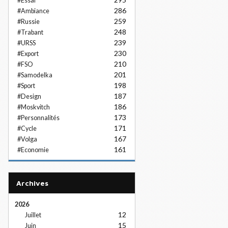
#Essai
286
#Ambiance
259
#Russie
248
#Trabant
239
#URSS
230
#Export
210
#FSO
201
#Samodelka
198
#Sport
187
#Design
186
#Moskvitch
173
#Personnalités
171
#Cycle
167
#Volga
161
#Economie
Archives
2026
12
Juillet
15
Juin