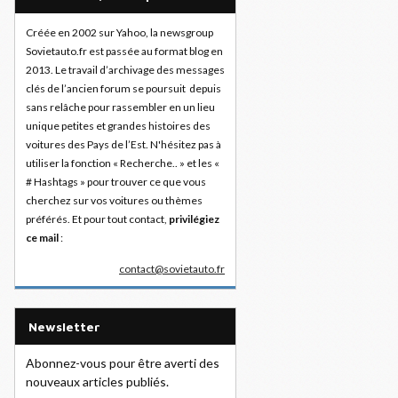
Créée en 2002 sur Yahoo, la newsgroup
Sovietauto.fr est passée au format blog en
2013. Le travail d’archivage des messages
clés de l’ancien forum se poursuit depuis
sans relâche pour rassembler en un lieu
unique petites et grandes histoires des
voitures des Pays de l’Est. N'hésitez pas à
utiliser la fonction « Recherche.. » et les «
# Hashtags » pour trouver ce que vous
cherchez sur vos voitures ou thèmes
préférés. Et pour tout contact,
privilégiez
ce mail
:
contact@sovietauto.fr
Newsletter
Abonnez-vous pour être averti des
nouveaux articles publiés.