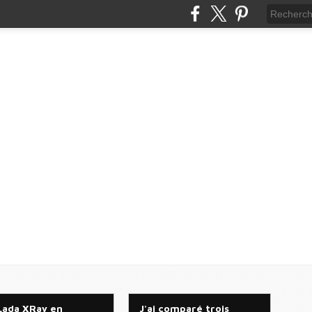
Lada XRay en
J'ai comparé trois