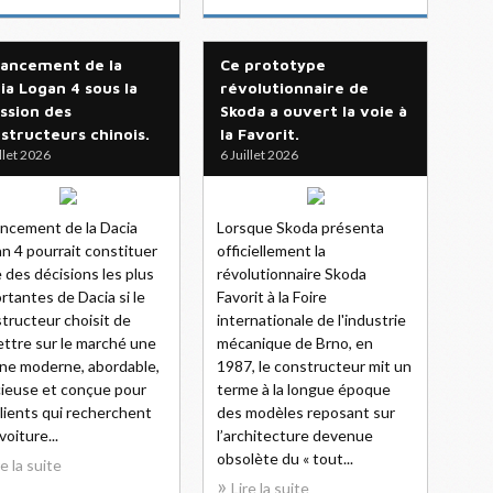
lancement de la
Ce prototype
ia Logan 4 sous la
révolutionnaire de
ssion des
Skoda a ouvert la voie à
structeurs chinois.
la Favorit.
illet 2026
6 Juillet 2026
ancement de la Dacia
Lorsque Skoda présenta
n 4 pourrait constituer
officiellement la
e des décisions les plus
révolutionnaire Skoda
rtantes de Dacia si le
Favorit à la Foire
tructeur choisit de
internationale de l'industrie
ttre sur le marché une
mécanique de Brno, en
ine moderne, abordable,
1987, le constructeur mit un
ieuse et conçue pour
terme à la longue époque
clients qui recherchent
des modèles reposant sur
voiture...
l’architecture devenue
obsolète du « tout...
re la suite
Lire la suite