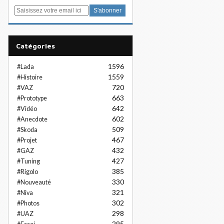
E
m
a
i
Catégories
l
1596
#Lada
1559
#Histoire
720
#VAZ
663
#Prototype
642
#Vidéo
602
#Anecdote
509
#Skoda
467
#Projet
432
#GAZ
427
#Tuning
385
#Rigolo
330
#Nouveauté
321
#Niva
302
#Photos
298
#UAZ
295