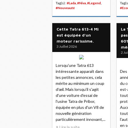
Tag(s) :
#Lada
,
#Niva
,
#Legend
,
Tag(s
#Nouveauté
#Eco
Cette Tatra 613-4 Mi
La 
est équipée d'un
pas
moteur rarissime.
601
3 Juillet 2026
mê
2 Ju
Lorsqu'une Tatra 613
intéressante apparaît dans
Des
les petites annonces, cela
anné
mérite au minimum un coup
du c
d'œil. Mais lorsqu'il s'agit
est-
d'une voiture d'essai de
tout
l'usine Tatra de Pribor,
prot
équipée en plus d'un V8 de
Aucu
nouvelle génération
tout
particulièrement innovant,...
l'au
en s
Lire la suite