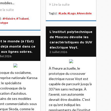
mobiles...
Lire la suite
re la suite
Tag(s) :
#Lada
,
#Logo
,
#Anecdote
) :
#Histoire
,
#Trabant
,
totype
L'Institut polytechnique
de Moscou dévoile les
t le monde (à l'Est)
caractéristiques du SUV
 déjà monté dans ce
électrique Voyt.
 aux lignes sobres.
2 Juillet 2026
illet 2026
À l'heure actuelle, le
époque du socialisme,
prototype du crossover
treprise nationale Karosa
électrique russe Voyt est
t le spécialiste
capable de parcourir jusqu'à
coslovaque de la
337 km sans recharge. À
ication d'autobus.
l'avenir, son autonomie
ains de ses modèles
devrait être doublée. C'est
ent commercialisés sous
ce qu'ont indiqué les
arque Skoda, comme le
représentants de l'Institut