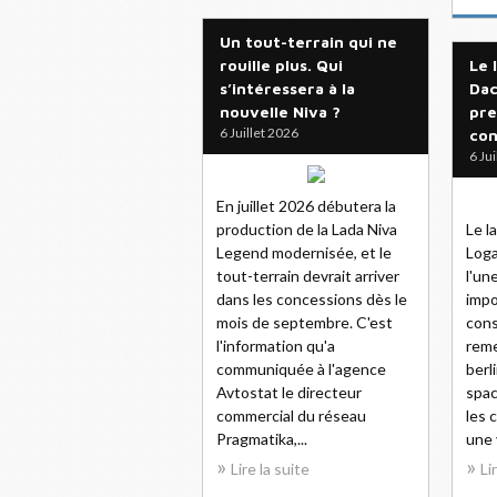
Un tout-terrain qui ne
rouille plus. Qui
Le 
s’intéressera à la
Dac
nouvelle Niva ?
pre
6 Juillet 2026
con
6 Ju
En juillet 2026 débutera la
production de la Lada Niva
Le l
Legend modernisée, et le
Loga
tout-terrain devrait arriver
l'un
dans les concessions dès le
impo
mois de septembre. C'est
cons
l'information qu'a
reme
communiquée à l'agence
berl
Avtostat le directeur
spac
commercial du réseau
les 
Pragmatika,...
une 
Lire la suite
Li