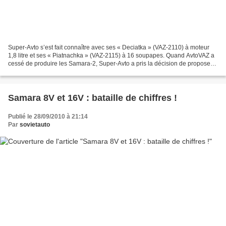
Super-Avto s’est fait connaître avec ses « Deciatka » (VAZ-2110) à moteur
1,8 litre et ses « Piatnachka » (VAZ-2115) à 16 soupapes. Quand AvtoVAZ a
cessé de produire les Samara-2, Super-Avto a pris la décision de proposer
la Priora avec le 1,8, mais dans...
Samara 8V et 16V : bataille de chiffres !
Publié le 28/09/2010 à 21:14
Par
sovietauto