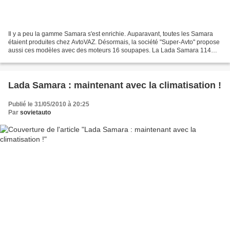
Il y a peu la gamme Samara s'est enrichie. Auparavant, toutes les Samara
étaient produites chez AvtoVAZ. Désormais, la société "Super-Avto" propose
aussi ces modèles avec des moteurs 16 soupapes. La Lada Samara 114
avec un moteur 1600 8V est toujours...
Lada Samara : maintenant avec la climatisation !
Publié le 31/05/2010 à 20:25
Par
sovietauto