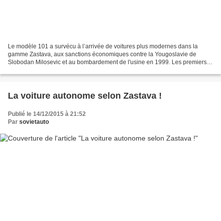
Le modèle 101 a survécu à l’arrivée de voitures plus modernes dans la
gamme Zastava, aux sanctions économiques contre la Yougoslavie de
Slobodan Milosevic et au bombardement de l'usine en 1999. Les premiers
véhicules de série sont sortis de la chaîne...
La voiture autonome selon Zastava !
Publié le 14/12/2015 à 21:52
Par
sovietauto