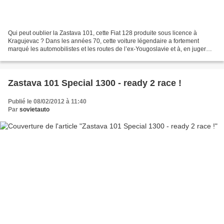
Qui peut oublier la Zastava 101, cette Fiat 128 produite sous licence à
Kragujevac ? Dans les années 70, cette voiture légendaire a fortement
marqué les automobilistes et les routes de l’ex-Yougoslavie et à, en juger
par un spot publicitaire de l’époque,...
Zastava 101 Special 1300 - ready 2 race !
Publié le 08/02/2012 à 11:40
Par
sovietauto