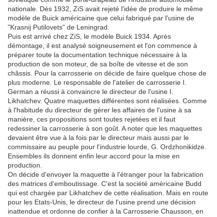
nationale. Dès 1932, ZiS avait rejeté l'idée de produire le même
modèle de Buick américaine que celui fabriqué par l'usine de
"Krasnij Putilovets" de Leningrad.
Puis est arrivé chez ZiS, le modèle Buick 1934. Après
démontage, il est analysé soigneusement et l'on commence à
préparer toute la documentation technique nécessaire à la
production de son moteur, de sa boîte de vitesse et de son
châssis. Pour la carrosserie on décide de faire quelque chose de
plus moderne. Le responsable de l'atelier de carrosserie I.
German a réussi à convaincre le directeur de l'usine I.
Likhatchev. Quatre maquettes différentes sont réalisées. Comme
à l'habitude du directeur de gérer les affaires de l'usine à sa
manière, ces propositions sont toutes rejetées et il faut
redessiner la carrosserie à son goût. A noter que les maquettes
devaient être vue à la fois par le directeur mais aussi par le
commissaire au peuple pour l'industrie lourde, G. Ordzhonikidze.
Ensembles ils donnent enfin leur accord pour la mise en
production.
On décide d'envoyer la maquette à l'étranger pour la fabrication
des matrices d'emboutissage. C'est la société américaine Budd
qui est chargée par Likhatchev de cette réalisation. Mais en route
pour les Etats-Unis, le directeur de l'usine prend une décision
inattendue et ordonne de confier à la Carrosserie Chausson, en