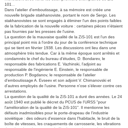
101...
Dans l'atelier d'emboutissage, à sa mémoire est créée une
nouvelle brigade stakhanoviste, portant le nom de Sergo. Les
stakhanovistes se sont engagés à éliminer l'un des points faibles
de la fabrication de la nouvelle voiture : certaines pièces n'étaient
pas fournies par les presses de l'usine.
La question de la mauvaise qualité de la ZiS-101 est l'un des
principal point mis à l'ordre du jour de la conférence technique
qui se tient en février 1938. Les discussions ont lieu dans une
atmosphère très tendue. Car à la même époque sont arrêtés et
condamnés le chef du bureau d'études, D. Bondarev, le
responsable des fabrications E. Vazhinski, l'adjoint au
responsable de l'ingénierie E. Einstein, le responsable de
production P. Bogdanov, le responsable de l'atelier
d'emboutissage A. Evseev et son adjoint V. Chimanovski et
d'autres employés de l'usine. Personne n'ose s'élever contre ces
arrestations.
La question de la qualité de la ZiS-101 a duré des années. Le 24
août 1940 est publié le décret du PCUS de l'URSS "pour
l'amélioration de la qualité de la ZiS-101". Il mentionne les
défauts inadmissibles pour le porte-drapeau de l'industrie
soviétique : des odeurs d'essence dans l'habitacle, le bruit de la
boîte de vitesses, les craquements de carrosserie, les vibrations