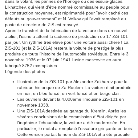
dans le volant, les pannes de l'horloge ou des essuie-glaces.
Likhatchev, qui vient d'être nommé commissaire au peuple pour
la construction moyenne, est réprimandé pour "avoir caché ces
défauts au gouvernement" et N. Volkov qui l'avait remplacé au
poste de directeur de ZiS est renvoyé.
Après le transfert de la fabrication de la voiture dans un nouvel
atelier, l'usine a atteint la cadence de production de 17 ZiS-101
par jour. Un rythme très élevé pour une voiture aussi chère ! La
ZiS-101 (et la ZiS-101A) restera la voiture de prestige la plus
produite de toute l'histoire de l'automobile soviétique. Entre le 3
novembre 1936 et le 07 juin 1941 l'usine moscovite en aura
fabriqué 8752 exemplaires.
Légende des photos :
Illustration de la ZiS-101 par Alexandre Zakharov pour la
rubrique historique de Za Roulem. La voiture était produite
en noir, en bleu foncé, en vert foncé et en beige clair.
Les ouvriers devant la 4,000ème limousine ZiS-101 en
novembre 1938.
Une ZiS-101A destinée au garage du Kremlin. Après les
sévères conclusions de la commission d'Etat dirigée par
l'ingénieur Tchoudakov, la voiture a été modernisée. En
particulier, le métal a remplacé l'ossature grinçante en bois.
Cette version portait le nom de ZiS-101A et a été produite