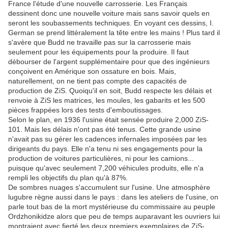
France l'étude d'une nouvelle carrosserie. Les Français
dessinent donc une nouvelle voiture mais sans savoir quels en
seront les soubassements techniques. En voyant ces dessins, I.
German se prend littéralement la tête entre les mains ! Plus tard il
s'avère que Budd ne travaille pas sur la carrosserie mais
seulement pour les équipements pour la produire. Il faut
débourser de l'argent supplémentaire pour que des ingénieurs
conçoivent en Amérique son ossature en bois. Mais,
naturellement, on ne tient pas compte des capacités de
production de ZiS. Quoiqu'il en soit, Budd respecte les délais et
renvoie à ZiS les matrices, les moules, les gabarits et les 500
pièces frappées lors des tests d'emboutissages.
Selon le plan, en 1936 l'usine était sensée produire 2,000 ZiS-
101. Mais les délais n'ont pas été tenus. Cette grande usine
n'avait pas su gérer les cadences infernales imposées par les
dirigeants du pays. Elle n'a tenu ni ses engagements pour la
production de voitures particulières, ni pour les camions...
puisque qu'avec seulement 7,200 véhicules produits, elle n'a
rempli les objectifs du plan qu'à 87%.
De sombres nuages s'accumulent sur l'usine. Une atmosphère
lugubre règne aussi dans le pays : dans les ateliers de l'usine, on
parle tout bas de la mort mystérieuse du commissaire au peuple
Ordzhonikidze alors que peu de temps auparavant les ouvriers lui
montraient avec fierté les deux premiers exemplaires de ZiS-