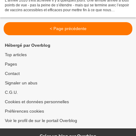
L’année 2020 s'est achevée il y a quelques jours. Une terrible année à tous
points de vue - pas la peine de s’étendre - mais qui se termine avec l’espoir
de vaccins accessibles et efficaces pour mettre fin à ce que nous
n’imaginions pas connaître dans...
< Page précédente
Hébergé par Overblog
Top articles
Pages
Contact
Signaler un abus
C.G.U.
Cookies et données personnelles
Préférences cookies
Voir le profil de sur le portail Overblog