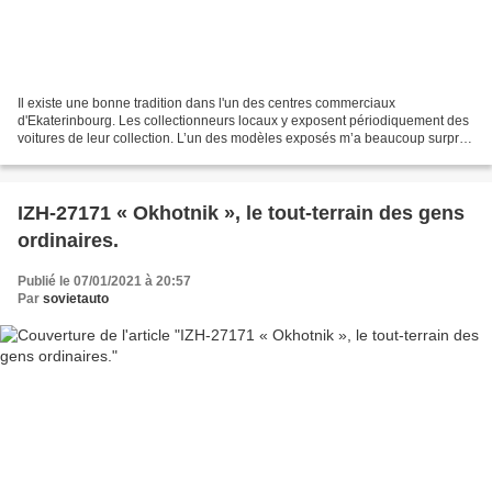
Il existe une bonne tradition dans l'un des centres commerciaux
d'Ekaterinbourg. Les collectionneurs locaux y exposent périodiquement des
voitures de leur collection. L’un des modèles exposés m’a beaucoup surpris
: de loin il ressemblait à la légendaire...
IZH-27171 « Okhotnik », le tout-terrain des gens
ordinaires.
Publié le 07/01/2021 à 20:57
Par
sovietauto