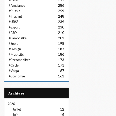
#Essai
286
#Ambiance
259
#Russie
248
#Trabant
239
#URSS
230
#Export
210
#FSO
201
#Samodelka
198
#Sport
187
#Design
186
#Moskvitch
173
#Personnalités
171
#Cycle
167
#Volga
161
#Economie
Archives
2026
12
Juillet
15
Juin