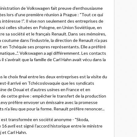
dministration de Volkswagen fait preuve d'enthousiasme
stes lors d'une première réunion à Prague : "Tout ce qui
s intéresse !". Il vise non seulement des entreprises de
ssi celles situées en Pologne, en Union Soviétique, en
tre sa société et le français Renault. Dans ses mémoires,
a coutume dans l'industrie, la direction de Renault n'a pas
t en Tchéquie ses propres représentants. Elle a préféré
omatique...". Volkswagen a agi différemment. Les contacts
il s'avérait que la famille de Carl Hahn avait vécu dans la
 le choix final entre les deux entreprises est la visite du
est-il arrivé en Tchécoslovaquie que les syndicats
ine de Douai et d'autres usines en France et en
 de cette grève : empêcher le transfert de la production
d Levy préfère envoyer un émissaire avec la promesse
n'a lieu que pour la forme. Renault préfère renoncer...
e est transformée en société anonyme - "Skoda,
16 avril est signé l'accord historique entre le ministre
j et Carl Hahn.