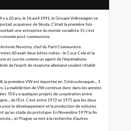
Il y a 20 ans, le 16 avril 1991, le Groupe Volkswagen se
portait acquéreur de Skoda. C'était la première fois -
bsorbait une entreprise du monde socialiste. Et c'est
l'économie post-communiste.
e. Antonin Novotny, chef du Parti Communiste
nées 60 avait deux bêtes noires : le Coca-Cola et la
rune et sucrée comme un agent de l'impérialisme
ole de l'esprit de revanche allemand voulant rétablir
8, la première VW est importée en Tchécoslovaquie... 3
ses. La malédiction de VW continue donc dans les années
ées 70 il y a quelques projets de coopération entre
gne... de l'Est. C'est entre 1972 et 1975 que les deux
x pour le développement et la production de voitures
ront qu'au stade du prototype. En Novembre 1979 la fin
noncée... et Prague se met à la recherche d'autres