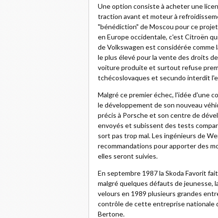
Une option consiste à acheter une lice
traction avant et moteur à refroidisse
"bénédiction" de Moscou pour ce projet
en Europe occidentale, c'est Citroën qui
de Volkswagen est considérée comme la
le plus élevé pour la vente des droits 
voiture produite et surtout refuse pre
tchécoslovaques et secundo interdit l'e
Malgré ce premier échec, l'idée d'une 
le développement de son nouveau véhicul
précis à Porsche et son centre de dév
envoyés et subissent des tests comparat
sort pas trop mal. Les ingénieurs de We
recommandations pour apporter des modi
elles seront suivies.
En septembre 1987 la Skoda Favorit fait
malgré quelques défauts de jeunesse, la
velours en 1989 plusieurs grandes entre
contrôle de cette entreprise nationale q
Bertone.