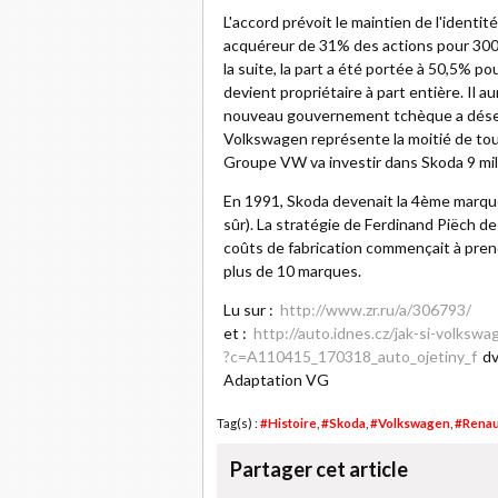
L'accord prévoit le maintien de l'identi
acquéreur de 31% des actions pour 300 
la suite, la part a été portée à 50,5% p
devient propriétaire à part entière. Il a
nouveau gouvernement tchèque a déses
Volkswagen représente la moitié de tou
Groupe VW va investir dans Skoda 9 mil
En 1991, Skoda devenait la 4ème marqu
sûr). La stratégie de Ferdinand Piëch 
coûts de fabrication commençait à pre
plus de 10 marques.
Lu sur :
http://www.zr.ru/a/306793/
et :
http://auto.idnes.cz/jak-si-volks
?c=A110415_170318_auto_ojetiny_f
d
Adaptation VG
Tag(s) :
#Histoire
,
#Skoda
,
#Volkswagen
,
#Renau
Partager cet article