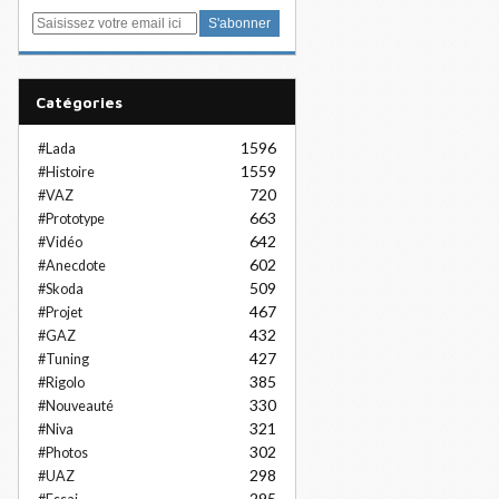
E
m
a
i
Catégories
l
1596
#Lada
1559
#Histoire
720
#VAZ
663
#Prototype
642
#Vidéo
602
#Anecdote
509
#Skoda
467
#Projet
432
#GAZ
427
#Tuning
385
#Rigolo
330
#Nouveauté
321
#Niva
302
#Photos
298
#UAZ
295