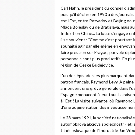
Carl Hahn, le président du conseil d'a
puisqu'il déclare en 1990 à des journali
est l'Est, entre Rozvadov et Beijing nou
Mlada Boleslav ou de Bratislava, mais au
Inde et en Chine... La lutte s'engage en
il se souvient : "Comme c'est pourtant l
souhaité agir par elle-même en envoyan
faire pression sur Prague, par voie dipl
personnels sont plus productifs. En plus 
région de Ceske Budejovice.
L'un des épisodes les plus marquant dans
patron français, Raymond Levy. A peine 
annoncent une grève générale dans l'us
Espagne menacent à leur tour. La raison
à l'Est ! La visite suivante, où Raymon
d'une augmentation des investissements 
Le 28 mars 1991, la société nationalisé
automobilova akciova spolecnost" - et le 
tchécoslovaque de l'Indrustrie Jan Vrbo