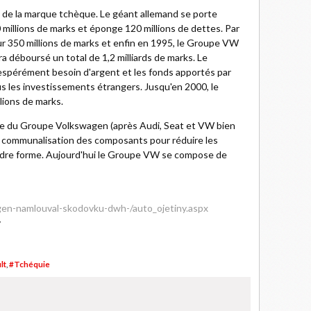
té de la marque tchèque. Le géant allemand se porte
millions de marks et éponge 120 millions de dettes. Par
our 350 millions de marks et enfin en 1995, le Groupe VW
ura déboursé un total de 1,2 milliards de marks. Le
pérément besoin d'argent et les fonds apportés par
s les investissements étrangers. Jusqu'en 2000, le
lions de marks.
e du Groupe Volkswagen (après Audi, Seat et VW bien
de communalisation des composants pour réduire les
ndre forme. Aujourd'hui le Groupe VW se compose de
wagen-namlouval-skodovku-dwh-/auto_ojetiny.aspx
v
lt
,
#Tchéquie