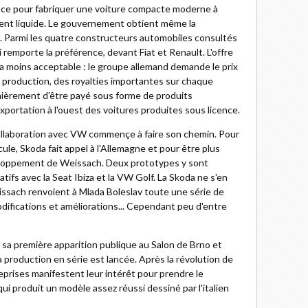
nce pour fabriquer une voiture compacte moderne à
ment liquide. Le gouvernement obtient même la
. Parmi les quatre constructeurs automobiles consultés
 remporte la préférence, devant Fiat et Renault. L'offre
 moins acceptable : le groupe allemand demande le prix
de production, des royalties importantes sur chaque
mièrement d'être payé sous forme de produits
xportation à l'ouest des voitures produites sous licence.
collaboration avec VW commençe à faire son chemin. Pour
e, Skoda fait appel à l'Allemagne et pour être plus
eloppement de Weissach. Deux prototypes y sont
ifs avec la Seat Ibiza et la VW Golf. La Skoda ne s'en
issach renvoient à Mlada Boleslav toute une série de
fications et améliorations... Cependant peu d'entre
 sa première apparition publique au Salon de Brno et
 production en série est lancée. Après la révolution de
prises manifestent leur intérêt pour prendre le
ui produit un modèle assez réussi dessiné par l'italien