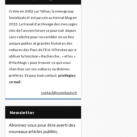
Créée en 2002 sur Yahoo, la newsgroup
Sovietauto.fr est passée au format blog en
2013. Le travail d’archivage des messages
clés de l’ancien forum se poursuit depuis
sans relâche pour rassembler en un lieu
unique petites et grandes histoires des
voitures des Pays de l’Est. N'hésitez pas à
utiliser la fonction « Recherche.. » et les «
# Hashtags » pour trouver ce que vous
cherchez sur vos voitures ou thèmes
préférés. Et pour tout contact,
privilégiez
ce mail
:
contact@sovietauto.fr
Newsletter
Abonnez-vous pour être averti des
nouveaux articles publiés.