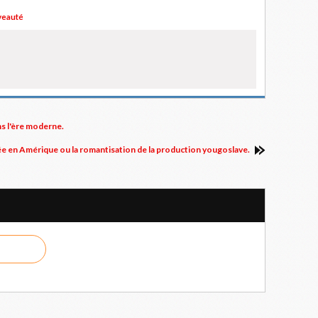
eauté
ns l'ère moderne.
llée en Amérique ou la romantisation de la production yougoslave.