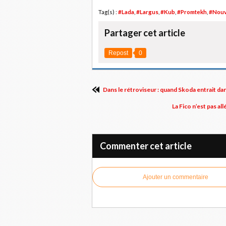
Tag(s) :
#Lada
,
#Largus
,
#Kub
,
#Promtekh
,
#Nouv
Partager cet article
Repost
0
Dans le rétroviseur : quand Skoda entrait da
La Fico n’est pas a
Commenter cet article
Ajouter un commentaire