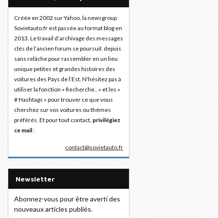
Créée en 2002 sur Yahoo, la newsgroup
Sovietauto.fr est passée au format blog en
2013. Le travail d’archivage des messages
clés de l’ancien forum se poursuit depuis
sans relâche pour rassembler en un lieu
unique petites et grandes histoires des
voitures des Pays de l’Est. N'hésitez pas à
utiliser la fonction « Recherche.. » et les «
# Hashtags » pour trouver ce que vous
cherchez sur vos voitures ou thèmes
préférés. Et pour tout contact,
privilégiez
ce mail
:
contact@sovietauto.fr
Newsletter
Abonnez-vous pour être averti des
nouveaux articles publiés.