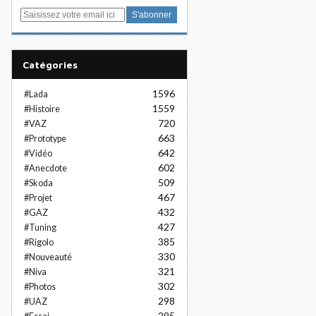
E
m
a
i
Catégories
l
1596
#Lada
1559
#Histoire
720
#VAZ
663
#Prototype
642
#Vidéo
602
#Anecdote
509
#Skoda
467
#Projet
432
#GAZ
427
#Tuning
385
#Rigolo
330
#Nouveauté
321
#Niva
302
#Photos
298
#UAZ
295