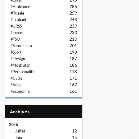
#Essai
286
#Ambiance
259
#Russie
248
#Trabant
239
#URSS
230
#Export
210
#FSO
201
#Samodelka
198
#Sport
187
#Design
186
#Moskvitch
173
#Personnalités
171
#Cycle
167
#Volga
161
#Economie
Archives
2026
12
Juillet
15
Juin