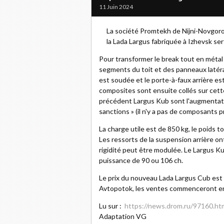
11 Juin 2024
La société Promtekh de Nijni-Novgor
la Lada Largus fabriquée à Izhevsk se
Pour transformer le break tout en métal
segments du toit et des panneaux latéra
est soudée et le porte-à-faux arrière es
composites sont ensuite collés sur cette
précédent Largus Kub sont l'augmentatio
sanctions » (il n'y a pas de composants 
La charge utile est de 850 kg, le poids t
Les ressorts de la suspension arrière o
rigidité peut être modulée. Le Largus K
puissance de 90 ou 106 ch.
Le prix du nouveau Lada Largus Cub est 
Avtopotok, les ventes commenceront e
Lu sur :
https://news.drom.ru/97160.ht
Adaptation VG