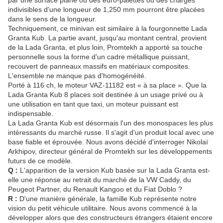
par une surface plane où des euro-palettes ou des charges
indivisibles d'une longueur de 1,250 mm pourront être placées
dans le sens de la longueur.
Techniquement, ce minivan est similaire à la fourgonnette Lada
Granta Kub. La partie avant, jusqu'au montant central, provient
de la Lada Granta, et plus loin, Promtekh a apporté sa touche
personnelle sous la forme d'un cadre métallique puissant,
recouvert de panneaux massifs en matériaux composites.
L'ensemble ne manque pas d'homogénéité.
Porté à 116 ch, le moteur VAZ-11182 est « à sa place ». Que la
Lada Granta Kub 8 places soit destinée à un usage privé ou à
une utilisation en tant que taxi, un moteur puissant est
indispensable.
La Lada Granta Kub est désormais l'un des monospaces les plus
intéressants du marché russe. Il s'agit d'un produit local avec une
base fiable et éprouvée. Nous avons décidé d'interroger Nikolaï
Arkhipov, directeur général de Promtekh sur les développements
futurs de ce modèle.
Q :
L'apparition de la version Kub basée sur la Lada Granta est-
elle une réponse au retrait du marché de la VW Caddy, du
Peugeot Partner, du Renault Kangoo et du Fiat Doblo ?
R :
D'une manière générale, la famille Kub représente notre
vision du petit véhicule utilitaire. Nous avons commencé à la
développer alors que des constructeurs étrangers étaient encore