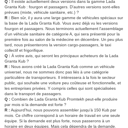
Q :
Il existe actuellement deux versions dans la gamme Lada
Granta Kub : fourgon et passagers. D'autres versions sont-elles
prévues (mixte, véhicule sanitaire, etc.) ?
R :
Bien sûr, il y aura une large gamme de véhicules spéciaux sur
la base de la Lada Granta Kub. Vous avez déjà vu les versions
fourgon et passagers. Nous terminons actuellement l'assemblage
d’un véhicule sanitaire de catégorie A, qui sera présenté pour la
première fois au salon de la médecine en décembre. Un peu plus
tard, nous présenterons la version cargo-passagers, le taxi
collectif et frigorifique.
Q :
À votre avis, qui seront les principaux acheteurs de la Lada
Granta Kub ?
R :
Nous avons créé la Lada Granta Kub comme un véhicule
universel, nous ne sommes donc pas liés à une catégorie
particulière de transporteurs. Il intéressera à la fois le secteur
public, qui souhaite une voiture peu coûteuse et fonctionnelle, et
les entreprises privées. Y compris celles qui sont spécialisées
dans le transport de passagers.
Q :
Combien de Lada Granta Kub Promtekh peut-elle produire
par mois si la demande est forte ?
R :
Aujourd'hui, nous pouvons assembler jusqu'à 150 Kub par
mois. Ce chiffre correspond à un horaire de travail en une seule
équipe. Si la demande est plus forte, nous passerons à un
horaire en deux équipes. Mais cela dépendra de la demande.