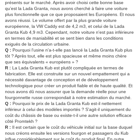
présents sur le marché. Après avoir choisi cette bonne base
qu’est la Lada Granta, nous avons cherché à faire une voiture
plus fonctionnelle que ce que proposaient les Européens. Et nous
avons réussi. Le volume offert par la plus grande voiture
européenne, la VW Caddy est de 4,2 m3, et celui de la Lada
Granta Kub 4,9 m3. Cependant, notre voiture n'est pas inférieure
en termes de maniabilité et se sent bien dans les conditions
exiguës de la circulation urbaine.
Q :
Pourquoi l'usine n'a-t-elle pas lancé la Lada Granta Kub plus
tôt ? Après tout, elle est plus spacieuse et même moins chère
que ses équivalents « européens » ?
R :
La Lada Granta Kub est plutôt compliquée en termes de
fabrication. Elle est construite sur un nouvel empattement qui a
nécessité davantage de conception et de développement
technologique pour créer un produit fiable et de haute qualité. Et
nous avons dû nous assurer que la demande réelle pour une
fourgonnette russe correspondait à notre estimation du marché.
Q :
Pourquoi le prix de la Lada Granta Kub est-il nettement
inférieur à celui des modèles importés ? S'agit-il uniquement du
coût du châssis de base ou existe-t-il une autre solution efficace
côté Promtekh ?
R :
Il est certain que le coût du véhicule initial sur la base duquel
nous créons ensuite les versions fourgon et passagers du Kub
influe considérablement sur le coût du produit final. En outre,