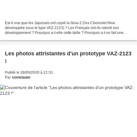
Est-il vrai que les Japonais ont copié la Niva-2 (l'ex Chevrolet Niva
développée sous le type VAZ-2123) ? Les Français ont-ils ralenti son
développement ? Pourquoi a-t-elle cette taille ? Pourquoi a-t-on fait une
croix dessus et pourquoi s'est-elle avérée...
Les photos attristantes d'un prototype VAZ-2123
!
Publié le 28/05/2020 à 21:51
Par
sovietauto