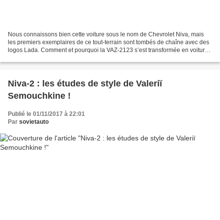
Nous connaissons bien cette voiture sous le nom de Chevrolet Niva, mais
les premiers exemplaires de ce tout-terrain sont tombés de chaîne avec des
logos Lada. Comment et pourquoi la VAZ-2123 s’est transformée en voiture
de marque américaine ? Les projets...
Niva-2 : les études de style de Valeriï
Semouchkine !
Publié le 01/11/2017 à 22:01
Par
sovietauto