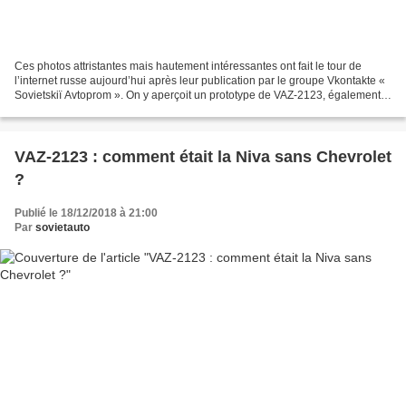
Ces photos attristantes mais hautement intéressantes ont fait le tour de
l’internet russe aujourd’hui après leur publication par le groupe Vkontakte «
Sovietskiï Avtoprom ». On y aperçoit un prototype de VAZ-2123, également
connu sous le nom de Lada Niva-2,...
VAZ-2123 : comment était la Niva sans Chevrolet
?
Publié le 18/12/2018 à 21:00
Par
sovietauto