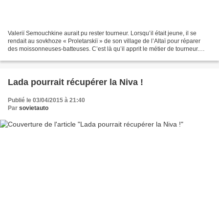
Valeriï Semouchkine aurait pu rester tourneur. Lorsqu’il était jeune, il se
rendait au sovkhoze « Proletarskiï » de son village de l’Altaï pour réparer
des moissonneuses-batteuses. C’est là qu’il apprit le métier de tourneur.
Puis pour l’armée, toujours...
Lada pourrait récupérer la Niva !
Publié le 03/04/2015 à 21:40
Par
sovietauto