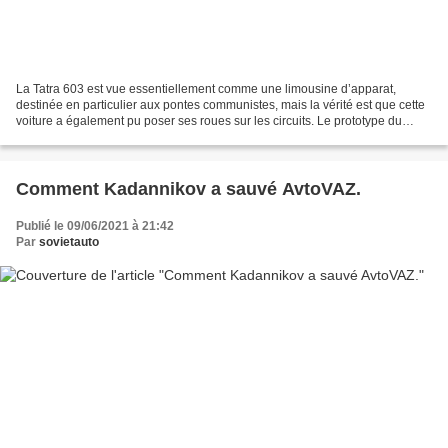
La Tatra 603 est vue essentiellement comme une limousine d’apparat,
destinée en particulier aux pontes communistes, mais la vérité est que cette
voiture a également pu poser ses roues sur les circuits. Le prototype du
modèle 603 a été présenté pour la...
Comment Kadannikov a sauvé AvtoVAZ.
Publié le 09/06/2021 à 21:42
Par
sovietauto