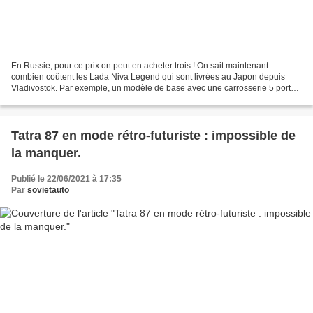
En Russie, pour ce prix on peut en acheter trois ! On sait maintenant
combien coûtent les Lada Niva Legend qui sont livrées au Japon depuis
Vladivostok. Par exemple, un modèle de base avec une carrosserie 5 portes
sera vendu 3,2 millions de yens (soit...
Tatra 87 en mode rétro-futuriste : impossible de
la manquer.
Publié le 22/06/2021 à 17:35
Par
sovietauto