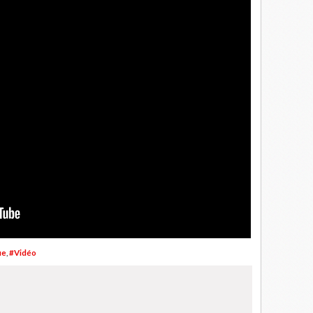
ue
,
#Vidéo