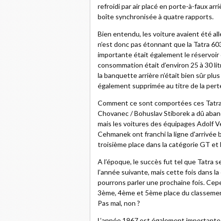
refroidi par air placé en porte-à-faux ar
boîte synchronisée à quatre rapports.
Bien entendu, les voiture avaient été al
n’est donc pas étonnant que la Tatra 6
importante était également le réservoir 
consommation était d’environ 25 à 30 lit
la banquette arrière n’était bien sûr plu
également supprimée au titre de la pert
Comment ce sont comportées ces Tatra 
Chovanec / Bohuslav Stiborek a dû aband
mais les voitures des équipages Adolf V
Cehmanek ont franchi la ligne d'arrivée 
troisième place dans la catégorie GT et l
A l’époque, le succès fut tel que Tatra s
l’année suivante, mais cette fois dans la
pourrons parler une prochaine fois. Cepe
3ème, 4ème et 5ème place du classement
Pas mal, non ?
L’année 1967 est également importante. 