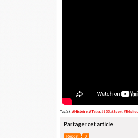
Tag(s) :
#Histoire
,
#Tatra
,
#603
,
#Sport
,
#Répliq
Partager cet article
Repost
0