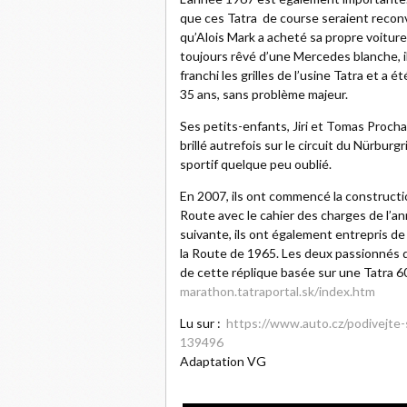
que ces Tatra de course seraient reconve
qu’Alois Mark a acheté sa propre voitur
toujours rêvé d’une Mercedes blanche, il 
franchi les grilles de l’usine Tatra et a 
35 ans, sans problème majeur.
Ses petits-enfants, Jiri et Tomas Procha
brillé autrefois sur le circuit du Nürbur
sportif quelque peu oublié.
En 2007, ils ont commencé la constructi
Route avec le cahier des charges de l’an
suivante, ils ont également entrepris d
la Route de 1965. Les deux passionnés 
de cette réplique basée sur une Tatra 60
marathon.tatraportal.sk/index.htm
Lu sur :
https://www.auto.cz/podivejte-s
139496
Adaptation VG