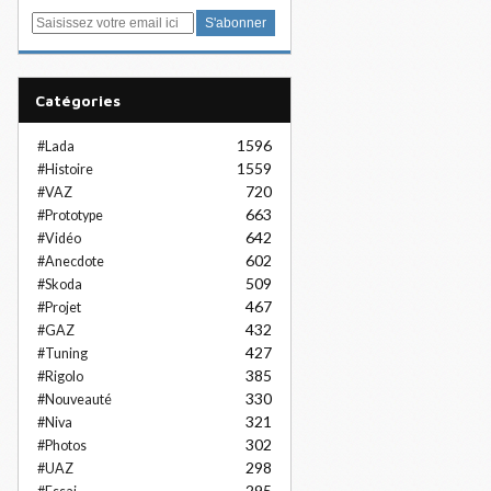
E
m
a
i
Catégories
l
1596
#Lada
1559
#Histoire
720
#VAZ
663
#Prototype
642
#Vidéo
602
#Anecdote
509
#Skoda
467
#Projet
432
#GAZ
427
#Tuning
385
#Rigolo
330
#Nouveauté
321
#Niva
302
#Photos
298
#UAZ
295