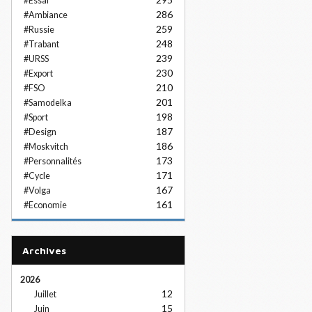
#Essai
286
#Ambiance
259
#Russie
248
#Trabant
239
#URSS
230
#Export
210
#FSO
201
#Samodelka
198
#Sport
187
#Design
186
#Moskvitch
173
#Personnalités
171
#Cycle
167
#Volga
161
#Economie
Archives
2026
12
Juillet
15
Juin