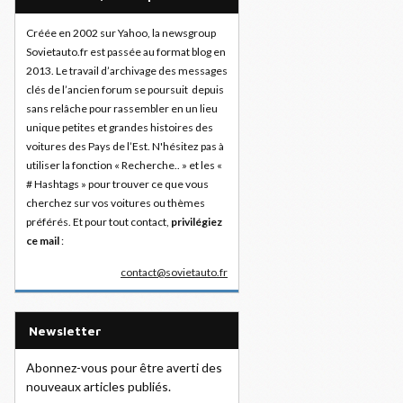
Créée en 2002 sur Yahoo, la newsgroup
Sovietauto.fr est passée au format blog en
2013. Le travail d’archivage des messages
clés de l’ancien forum se poursuit depuis
sans relâche pour rassembler en un lieu
unique petites et grandes histoires des
voitures des Pays de l’Est. N'hésitez pas à
utiliser la fonction « Recherche.. » et les «
# Hashtags » pour trouver ce que vous
cherchez sur vos voitures ou thèmes
préférés. Et pour tout contact,
privilégiez
ce mail
:
contact@sovietauto.fr
Newsletter
Abonnez-vous pour être averti des
nouveaux articles publiés.