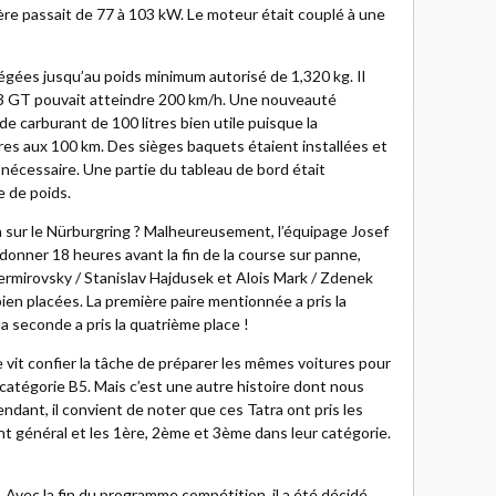
rière passait de 77 à 103 kW. Le moteur était couplé à une
légées jusqu’au poids minimum autorisé de 1,320 kg. Il
03 GT pouvait atteindre 200 km/h. Une nouveauté
de carburant de 100 litres bien utile puisque la
res aux 100 km. Des sièges baquets étaient installées et
s nécessaire. Une partie du tableau de bord était
e de poids.
sur le Nürburgring ? Malheureusement, l’équipage Josef
onner 18 heures avant la fin de la course sur panne,
ermirovsky / Stanislav Hajdusek et Alois Mark / Zdenek
bien placées. La première paire mentionnée a pris la
a seconde a pris la quatrième place !
e vit confier la tâche de préparer les mêmes voitures pour
 catégorie B5. Mais c’est une autre histoire dont nous
ndant, il convient de noter que ces Tatra ont pris les
 général et les 1ère, 2ème et 3ème dans leur catégorie.
Avec la fin du programme compétition, il a été décidé