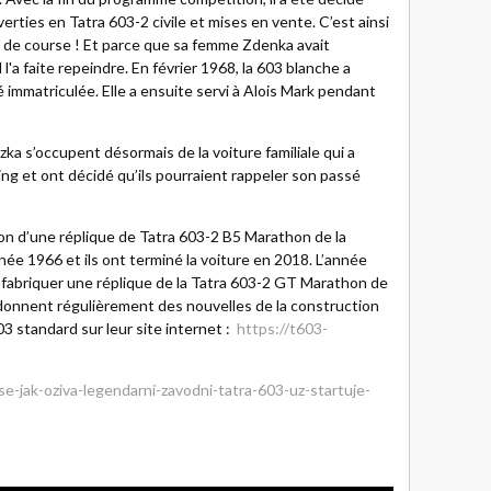
rties en Tatra 603-2 civile et mises en vente. C’est ainsi
e de course ! Et parce que sa femme Zdenka avait
l'a faite repeindre. En février 1968, la 603 blanche a
été immatriculée. Elle a ensuite servi à Alois Mark pendant
zka s’occupent désormais de la voiture familiale qui a
gring et ont décidé qu’ils pourraient rappeler son passé
on d’une réplique de Tatra 603-2 B5 Marathon de la
née 1966 et ils ont terminé la voiture en 2018. L’année
e fabriquer une réplique de la Tatra 603-2 GT Marathon de
donnent régulièrement des nouvelles de la construction
3 standard sur leur site internet :
https://t603-
e-jak-oziva-legendarni-zavodni-tatra-603-uz-startuje-