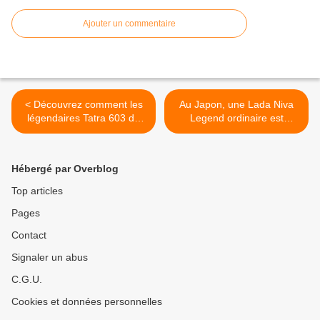
Ajouter un commentaire
< Découvrez comment les
Au Japon, une Lada Niva
légendaires Tatra 603 de
Legend ordinaire est
course reprennent vie.
vendue 2,1 millions de
roubles. >
Hébergé par Overblog
Top articles
Pages
Contact
Signaler un abus
C.G.U.
Cookies et données personnelles