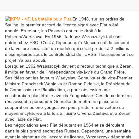
En 1948, sur les ordres de
Staline, le premier accord de licence signé avec Fiat a été
annulé. En retour, les Polonais ont eu le droit à la
Pobieda/Warszawa. En 1956, Tadeusz Wrzaszczyk fait son
entrée chez FSO. C’est à l’époque qu’à Moscou naît le concept
de la voiture socialiste, un modèle qui serait produit à 2 millions
d’exemplaires sous le contrôle strict de l’URSS. Heureusement ce
projet n’a pas abouti.
Lorsqu’en 1962 Wrzaszczyk devient directeur technique à Zeran,
il milite en faveur de l’indépendance vis-à-vis du Grand Frère.
Ses idées ont les faveurs Wladyslaw Gomulka et du vice-Premier
Ministre Franciszek Waniolka et Roman Fidelski, le Président de
la Commission de Planification, a pour obsession une
collaboration plus étroite avec la Yougoslavie. Ces deux derniers
réussissent à persuader Gomulka de mettre en place une
coopération polono-yougoslave pour produire une voiture de
moyenne cylindrée à la fois à l’usine Crvena Zastava et à Zeran
avec l’aide de Fiat.
Les négociations avec Fiat débutent en 1964 et se déroulent
dans le plus grand secret des Russes. Cependant, une semaine
avant la signature de l’accord de licence, Wrzaszczyk désormais