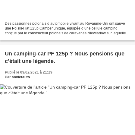
Des passionnés polonais d’automobile vivant au Royaume-Uni ont sauvé
une Polski-Fiat 125p Camper unique, équipée d’une cellule camping
conçue par le constructeur polonais de caravanes Niewiadow sur laquelle
ils sont tombés tout à fait par hasard. C’est...
Un camping-car PF 125p ? Nous pensions que
c’était une légende.
Publié le 09/02/2021 à 21:29
Par
sovietauto