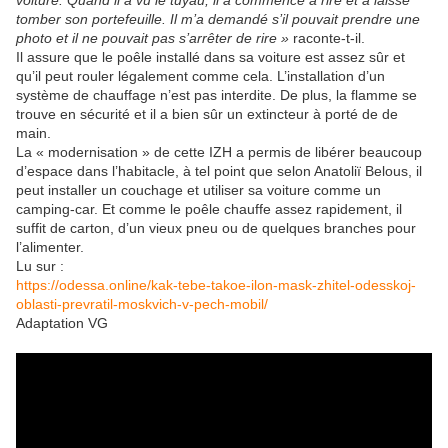
voiture. Quand il a vu le tuyau, il a commencé à rire et a laissé
tomber son portefeuille. Il m’a demandé s’il pouvait prendre une
photo et il ne pouvait pas s’arrêter de rire »
raconte-t-il.
Il assure que le poêle installé dans sa voiture est assez sûr et
qu’il peut rouler légalement comme cela. L’installation d’un
système de chauffage n’est pas interdite. De plus, la flamme se
trouve en sécurité et il a bien sûr un extincteur à porté de de
main.
La « modernisation » de cette IZH a permis de libérer beaucoup
d’espace dans l’habitacle, à tel point que selon Anatoliï Belous, il
peut installer un couchage et utiliser sa voiture comme un
camping-car. Et comme le poêle chauffe assez rapidement, il
suffit de carton, d’un vieux pneu ou de quelques branches pour
l’alimenter.
Lu sur :
https://odessa.online/kak-tebe-takoe-ilon-mask-zhitel-odesskoj-
oblasti-prevratil-moskvich-v-pech-mobil/
Adaptation VG