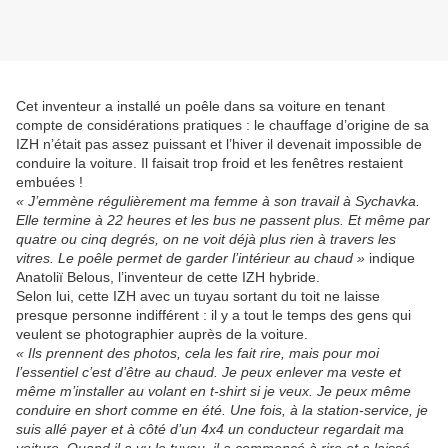
Cet inventeur a installé un poêle dans sa voiture en tenant
compte de considérations pratiques : le chauffage d’origine de sa
IZH n’était pas assez puissant et l’hiver il devenait impossible de
conduire la voiture. Il faisait trop froid et les fenêtres restaient
embuées !
« J’emmène régulièrement ma femme à son travail à Sychavka.
Elle termine à 22 heures et les bus ne passent plus. Et même par
quatre ou cinq degrés, on ne voit déjà plus rien à travers les
vitres. Le poêle permet de garder l’intérieur au chaud »
indique
Anatoliï Belous, l’inventeur de cette IZH hybride.
Selon lui, cette IZH avec un tuyau sortant du toit ne laisse
presque personne indifférent : il y a tout le temps des gens qui
veulent se photographier auprès de la voiture.
« Ils prennent des photos, cela les fait rire, mais pour moi
l’essentiel c’est d’être au chaud. Je peux enlever ma veste et
même m’installer au volant en t-shirt si je veux. Je peux même
conduire en short comme en été. Une fois, à la station-service, je
suis allé payer et à côté d’un 4x4 un conducteur regardait ma