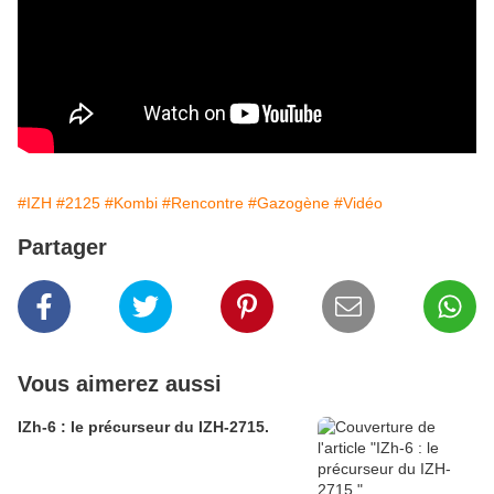
#IZH
#2125
#Kombi
#Rencontre
#Gazogène
#Vidéo
Partager
Vous aimerez aussi
IZh-6 : le précurseur du IZH-2715.