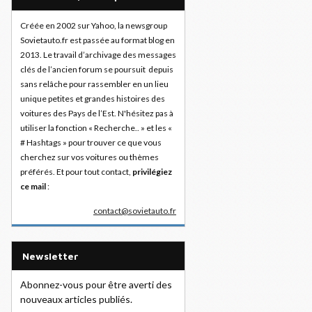
Créée en 2002 sur Yahoo, la newsgroup
Sovietauto.fr est passée au format blog en
2013. Le travail d’archivage des messages
clés de l’ancien forum se poursuit depuis
sans relâche pour rassembler en un lieu
unique petites et grandes histoires des
voitures des Pays de l’Est. N'hésitez pas à
utiliser la fonction « Recherche.. » et les «
# Hashtags » pour trouver ce que vous
cherchez sur vos voitures ou thèmes
préférés. Et pour tout contact,
privilégiez
ce mail
:
contact@sovietauto.fr
Newsletter
Abonnez-vous pour être averti des
nouveaux articles publiés.