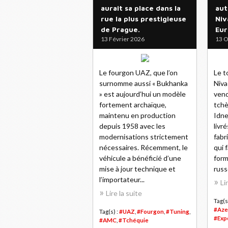
aurait sa place dans la
aut
rue la plus prestigieuse
Niv
de Prague.
Eur
13 Février 2026
13 O
Le fourgon UAZ, que l’on
Le t
surnomme aussi « Bukhanka
Niva
» est aujourd’hui un modèle
vend
fortement archaïque,
tchè
maintenu en production
Idne
depuis 1958 avec les
livr
modernisations strictement
fabr
nécessaires. Récemment, le
qui 
véhicule a bénéficié d’une
form
mise à jour technique et
russe
l’importateur...
Li
Lire la suite
Tag(s
#Aze
Tag(s) :
#UAZ
,
#Fourgon
,
#Tuning
,
#Exp
#AMC
,
#Tchéquie