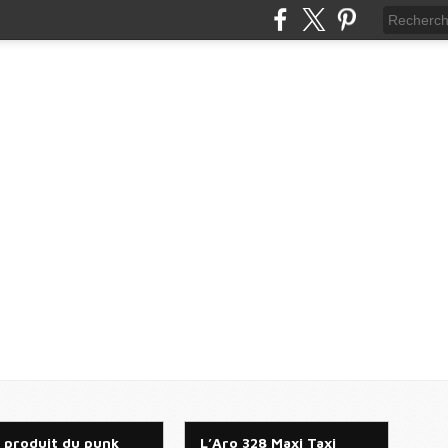
 produit du punk
L’Aro 328 Maxi Taxi