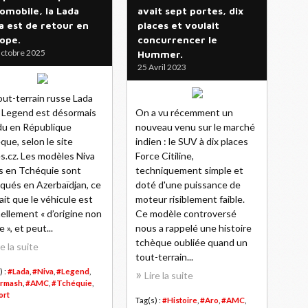
omobile, la Lada
avait sept portes, dix
a est de retour en
places et voulait
ope.
concurrencer le
ctobre 2025
Hummer.
25 Avril 2023
out-terrain russe Lada
 Legend est désormais
On a vu récemment un
u en République
nouveau venu sur le marché
que, selon le site
indien : le SUV à dix places
s.cz. Les modèles Niva
Force Citiline,
és en Tchéquie sont
techniquement simple et
iqués en Azerbaïdjan, ce
doté d'une puissance de
fait que le véhicule est
moteur risiblement faible.
ellement « d’origine non
Ce modèle controversé
 », et peut...
nous a rappelé une histoire
tchèque oubliée quand un
re la suite
tout-terrain...
) :
#Lada
,
#Niva
,
#Legend
,
Lire la suite
rmash
,
#AMC
,
#Tchéquie
,
ort
Tag(s) :
#Histoire
,
#Aro
,
#AMC
,