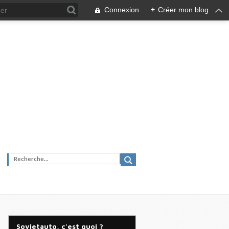
Connexion
+
Créer mon blog
Sovietauto, c'est quoi ?