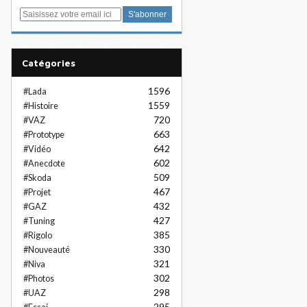
E
m
a
i
Catégories
l
1596
#Lada
1559
#Histoire
720
#VAZ
663
#Prototype
642
#Vidéo
602
#Anecdote
509
#Skoda
467
#Projet
432
#GAZ
427
#Tuning
385
#Rigolo
330
#Nouveauté
321
#Niva
302
#Photos
298
#UAZ
295