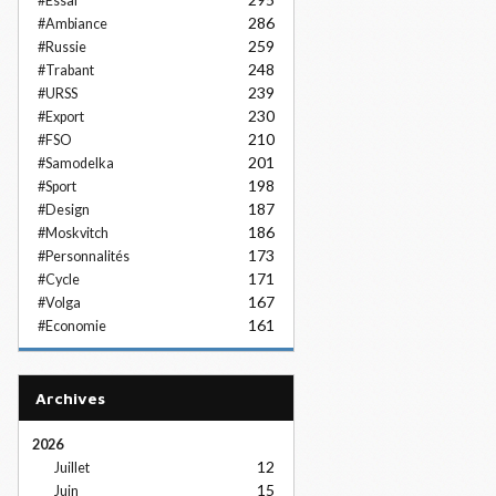
#Essai
286
#Ambiance
259
#Russie
248
#Trabant
239
#URSS
230
#Export
210
#FSO
201
#Samodelka
198
#Sport
187
#Design
186
#Moskvitch
173
#Personnalités
171
#Cycle
167
#Volga
161
#Economie
Archives
2026
12
Juillet
15
Juin