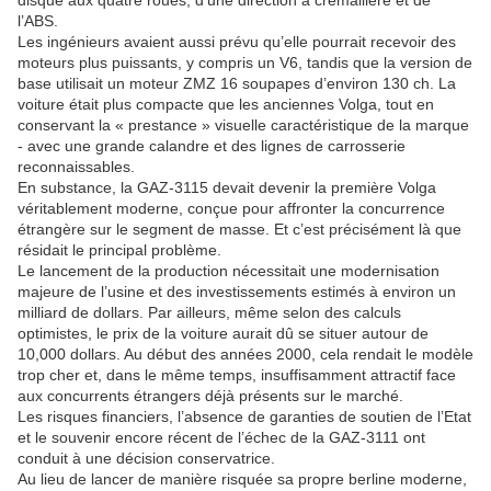
disque aux quatre roues, d’une direction à crémaillère et de
l’ABS.
Les ingénieurs avaient aussi prévu qu’elle pourrait recevoir des
moteurs plus puissants, y compris un V6, tandis que la version de
base utilisait un moteur ZMZ 16 soupapes d’environ 130 ch. La
voiture était plus compacte que les anciennes Volga, tout en
conservant la « prestance » visuelle caractéristique de la marque
- avec une grande calandre et des lignes de carrosserie
reconnaissables.
En substance, la GAZ-3115 devait devenir la première Volga
véritablement moderne, conçue pour affronter la concurrence
étrangère sur le segment de masse. Et c’est précisément là que
résidait le principal problème.
Le lancement de la production nécessitait une modernisation
majeure de l’usine et des investissements estimés à environ un
milliard de dollars. Par ailleurs, même selon des calculs
optimistes, le prix de la voiture aurait dû se situer autour de
10,000 dollars. Au début des années 2000, cela rendait le modèle
trop cher et, dans le même temps, insuffisamment attractif face
aux concurrents étrangers déjà présents sur le marché.
Les risques financiers, l’absence de garanties de soutien de l’Etat
et le souvenir encore récent de l’échec de la GAZ-3111 ont
conduit à une décision conservatrice.
Au lieu de lancer de manière risquée sa propre berline moderne,