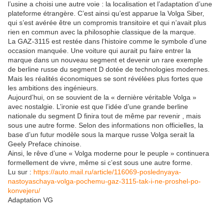
l’usine a choisi une autre voie : la localisation et l’adaptation d’une
plateforme étrangère. C’est ainsi qu’est apparue la Volga Siber,
qui s’est avérée être un compromis transitoire et qui n’avait plus
rien en commun avec la philosophie classique de la marque.
La GAZ-3115 est restée dans l’histoire comme le symbole d’une
occasion manquée. Une voiture qui aurait pu faire entrer la
marque dans un nouveau segment et devenir un rare exemple
de berline russe du segment D dotée de technologies modernes.
Mais les réalités économiques se sont révélées plus fortes que
les ambitions des ingénieurs.
Aujourd’hui, on se souvient de la « dernière véritable Volga »
avec nostalgie. L’ironie est que l’idée d’une grande berline
nationale du segment D finira tout de même par revenir , mais
sous une autre forme. Selon des informations non officielles, la
base d’un futur modèle sous la marque russe Volga serait la
Geely Preface chinoise.
Ainsi, le rêve d’une « Volga moderne pour le peuple » continuera
formellement de vivre, même si c’est sous une autre forme.
Lu sur :
https://auto.mail.ru/article/116069-poslednyaya-
nastoyaschaya-volga-pochemu-gaz-3115-tak-i-ne-proshel-po-
konvejeru/
Adaptation VG