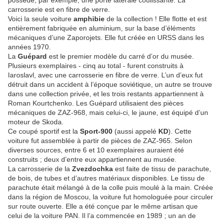
possède, par exemple, une porte latérale coulissante. La
carrosserie est en fibre de verre.
Voici la seule voiture
amphibie
de la collection ! Elle flotte et est
entièrement fabriquée en aluminium, sur la base d’éléments
mécaniques d’une Zaporojets. Elle fut créée en URSS dans les
années 1970.
La
Guépard
est le premier modèle du carré d’or du musée.
Plusieurs exemplaires - cinq au total - furent construits à
Iaroslavl, avec une carrosserie en fibre de verre. L’un d’eux fut
détruit dans un accident à l’époque soviétique, un autre se trouve
dans une collection privée, et les trois restants appartiennent à
Roman Kourtchenko. Les Guépard utilisaient des pièces
mécaniques de ZAZ-968, mais celui-ci, le jaune, est équipé d’un
moteur de Skoda.
Ce coupé sportif est la
Sport-900
(aussi appelé
KD
). Cette
voiture fut assemblée à partir de pièces de ZAZ-965. Selon
diverses sources, entre 6 et 10 exemplaires auraient été
construits ; deux d’entre eux appartiennent au musée.
La carrosserie de la
Zvezdochka
est faite de tissu de parachute,
de bois, de tubes et d’autres matériaux disponibles. Le tissu de
parachute était mélangé à de la colle puis moulé à la main. Créée
dans la région de Moscou, la voiture fut homologuée pour circuler
sur route ouverte. Elle a été conçue par le même artisan que
celui de la voiture PAN. Il l’a commencée en 1989 ; un an de