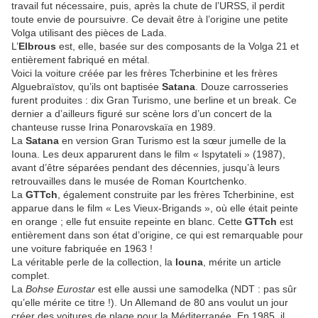
travail fut nécessaire, puis, après la chute de l’URSS, il perdit
toute envie de poursuivre. Ce devait être à l’origine une petite
Volga utilisant des pièces de Lada.
L’
Elbrous
est, elle, basée sur des composants de la Volga 21 et
entièrement fabriqué en métal.
Voici la voiture créée par les frères Tcherbinine et les frères
Alguebraïstov, qu’ils ont baptisée
Satana
. Douze carrosseries
furent produites : dix Gran Turismo, une berline et un break. Ce
dernier a d’ailleurs figuré sur scène lors d’un concert de la
chanteuse russe Irina Ponarovskaïa en 1989.
La
Satana
en version Gran Turismo est la sœur jumelle de la
Iouna. Les deux apparurent dans le film « Ispytateli » (1987),
avant d’être séparées pendant des décennies, jusqu’à leurs
retrouvailles dans le musée de Roman Kourtchenko.
La
GTTch
, également construite par les frères Tcherbinine, est
apparue dans le film « Les Vieux-Brigands », où elle était peinte
en orange ; elle fut ensuite repeinte en blanc. Cette
GTTch
est
entièrement dans son état d’origine, ce qui est remarquable pour
une voiture fabriquée en 1963 !
La véritable perle de la collection, la
Iouna
, mérite un article
complet.
La
Bohse Eurostar
est elle aussi une samodelka (NDT : pas sûr
qu’elle mérite ce titre !). Un Allemand de 80 ans voulut un jour
créer des voitures de plage pour la Méditerranée. En 1985, il