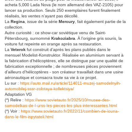
acheta 5,000 Lada Nova (le nom allemand des VAZ-2105) pour
lancer sa production. Seuls 250 exemplaires furent finalement
réalisés, les ventes n’ayant pas décollé.
La
Regina
, issue de la série
Mercury
, fait également partie de la
collection.
Autre curiosité : ce show-car soviétique venu de Saint-
Pétersbourg, surnommé
Krakoziabra
. À l’origine gris souris, la
voiture fut repeinte en orange après sa restauration.
La
Veterok
fut construit d’après les plans publiés dans le
mensuel Modelist-Konstruktor. Réalisée en aluminium servant à
la fabrication d’hélicoptères, elle se distingue par une qualité de
fabrication exceptionnelle ; de nombreuses pièces proviennent
d’ailleurs d’hélicoptères - son créateur travaillait dans une usine
aéronautique et consacra toute sa vie à ce projet.
Lu sur :
https://auto.mail.ru/article/114011-muzej-samodelnyih-
avtomobilej-sssr-zolotaya-kollektsiya/
Adaptation VG
(*) Relire :
https://www.sovietauto.fr/2025/10/musee-des-
samodelkas-de-l-urss-les-pieces-les-plus-interessantes.html
(*) Voir :
https://www.sovietauto.fr/2022/11/combien-de-iouna-
dans-le-film-ispytateli.html