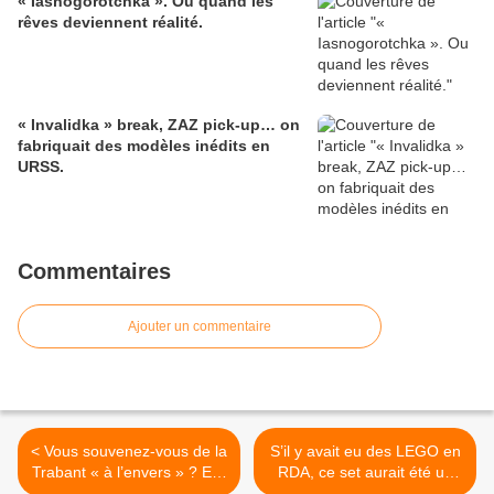
« Iasnogorotchka ». Ou quand les
rêves deviennent réalité.
« Invalidka » break, ZAZ pick-up… on
fabriquait des modèles inédits en
URSS.
Commentaires
Ajouter un commentaire
< Vous souvenez-vous de la
S’il y avait eu des LEGO en
Trabant « à l’envers » ? Elle
RDA, ce set aurait été un
a mal fini.
best-seller ! >