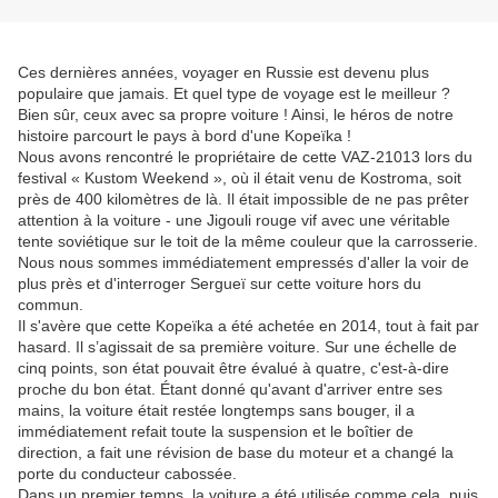
Ces dernières années, voyager en Russie est devenu plus
populaire que jamais. Et quel type de voyage est le meilleur ?
Bien sûr, ceux avec sa propre voiture ! Ainsi, le héros de notre
histoire parcourt le pays à bord d'une Kopeïka !
Nous avons rencontré le propriétaire de cette VAZ-21013 lors du
festival « Kustom Weekend », où il était venu de Kostroma, soit
près de 400 kilomètres de là. Il était impossible de ne pas prêter
attention à la voiture - une Jigouli rouge vif avec une véritable
tente soviétique sur le toit de la même couleur que la carrosserie.
Nous nous sommes immédiatement empressés d'aller la voir de
plus près et d'interroger Sergueï sur cette voiture hors du
commun.
Il s'avère que cette Kopeïka a été achetée en 2014, tout à fait par
hasard. Il s’agissait de sa première voiture. Sur une échelle de
cinq points, son état pouvait être évalué à quatre, c'est-à-dire
proche du bon état. Étant donné qu'avant d'arriver entre ses
mains, la voiture était restée longtemps sans bouger, il a
immédiatement refait toute la suspension et le boîtier de
direction, a fait une révision de base du moteur et a changé la
porte du conducteur cabossée.
Dans un premier temps, la voiture a été utilisée comme cela, puis