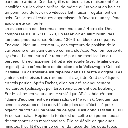
banquette arrière. Des des grilles en bois faites maison ont été
installées sur les vitres arrière, de même qu’un volant en bois et
un pommeau de levier de vitesses fait maison - également en
bois. Des vitres électriques apparaissent à l'avant et un système
audio a été camouflé.
La suspension est désormais pneumatique à 4 circuits. Deux
compresseurs BERKUT R20, un réservoir en aluminium, des
tampons pneumatiques Rubena 130x3, un bloc de soupapes
Pnevmo Lider, un « cerveau », des capteurs de position de la
carrosserie et un panneau de commande AceofAce font partie du
système. Le moteur a été remonté par une modification du
berceau. Un échappement droit a été soudé (avec le silencieux
original). Une crémaillère de direction de la Volkswagen Golf est
installée. La carrosserie est repeinte dans sa teinte d’origine. Les
jantes sont choisies très rarement - il s’agit de Kord soviétiques
en trois parties. Après l'achat, elles ont été soigneusement
restaurées (polissage, peinture, remplacement des boulons).
Sur le toit se trouve une tente soviétique AP-1 fabriquée par
l'Usine d'équipement de relais radio de Pravdinsk. Sergueï, qui
aime les voyages et les activités de plein air, s’était fixé pour
objectif de trouver une tente de ce type. Il est donc satisfait à 100
% de son achat. Repliée, la tente est un coffre qui permet aussi
de transporter des marchandises. Elle se déplie en quelques
minutes. Il suffit d'ouvrir ce coffre, de raccorder les deux tubes