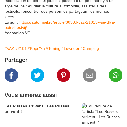
modification de cette Jigouli est passée d'un petit hobby à un
style de vie : étudier la culture automobile, assister à des
festivals, rencontrer des personnes partageant les mêmes
idées…
Lu sur :
https://auto.mail.ru/article/80339-vaz-21013-vse-dlya-
puteshestvij/
Adaptation VG
#VAZ
#2101
#Kopeïka
#Tuning
#Lowrider
#Camping
Partager
Vous aimerez aussi
Les Russes arrivent ! Les Russes
arrivent !