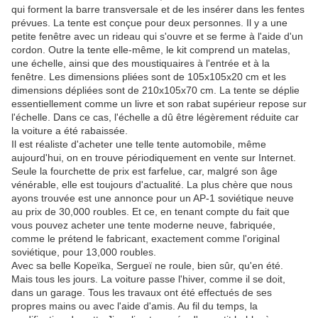
qui forment la barre transversale et de les insérer dans les fentes
prévues. La tente est conçue pour deux personnes. Il y a une
petite fenêtre avec un rideau qui s'ouvre et se ferme à l'aide d'un
cordon. Outre la tente elle-même, le kit comprend un matelas,
une échelle, ainsi que des moustiquaires à l'entrée et à la
fenêtre. Les dimensions pliées sont de 105x105x20 cm et les
dimensions dépliées sont de 210x105x70 cm. La tente se déplie
essentiellement comme un livre et son rabat supérieur repose sur
l'échelle. Dans ce cas, l'échelle a dû être légèrement réduite car
la voiture a été rabaissée.
Il est réaliste d'acheter une telle tente automobile, même
aujourd'hui, on en trouve périodiquement en vente sur Internet.
Seule la fourchette de prix est farfelue, car, malgré son âge
vénérable, elle est toujours d'actualité. La plus chère que nous
ayons trouvée est une annonce pour un AP-1 soviétique neuve
au prix de 30,000 roubles. Et ce, en tenant compte du fait que
vous pouvez acheter une tente moderne neuve, fabriquée,
comme le prétend le fabricant, exactement comme l'original
soviétique, pour 13,000 roubles.
Avec sa belle Kopeïka, Sergueï ne roule, bien sûr, qu'en été.
Mais tous les jours. La voiture passe l'hiver, comme il se doit,
dans un garage. Tous les travaux ont été effectués de ses
propres mains ou avec l'aide d'amis. Au fil du temps, la