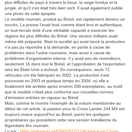
plus difficiles du pays à travers la boue, la neige fondue et la
jungle, et qu'il s'en était très bien sorti. Il avait également publié
une photo de cette épopée.
Le modèle roumain, produit au Brésil, est rapidement devenu un
succès. La presse l'avait loué comme étant brut et authentique,
un tout-terrain doté d'une véritable capacité à traverser les
régions les plus difficiles du Brésil. Une version militaire avait
même été préparée. Mais la société qui avait lancé la production
n'a pas pu répondre à la demande, en partie à cause de
problèmes dans l'usine roumaine, mais aussi à cause de
problèmes d'organisation interne. Il y avait peu de revendeurs,
seulement 16 dans tout le Brésil, et l'approbation de l'exportation
vers les États-Unis a échoué. En conséquence, seuls 72
véhicules ont été fabriqués en 2002. La production s'est
poursuivie en 2003 et quelque temps en 2004, où elle a
finalement été arrêtée après environ 200 exemplaires, au motif
que le modèle n'était plus conforme aux nouvelles normes
d'émission entrées en vigueur au Brésil.
Mais, comme le montre l'exemple de la voiture mentionnée au
début de cet article, la passion pour le Cross Lander 244 MX est
toujours vivace aujourd'hui au Brésil, parmi les quelques
propriétaires qui possèdent cette rare version brésilienne du
légendaire Aro roumain.
Lu sur :
https://piataauto.md/Stiri/2022/11/Acesta-e-un-Cross-