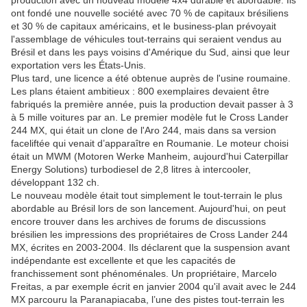
production avec un nouveau modèle 4x4 durable et abordable. Ils
ont fondé une nouvelle société avec 70 % de capitaux brésiliens
et 30 % de capitaux américains, et le business-plan prévoyait
l'assemblage de véhicules tout-terrains qui seraient vendus au
Brésil et dans les pays voisins d'Amérique du Sud, ainsi que leur
exportation vers les États-Unis.
Plus tard, une licence a été obtenue auprès de l'usine roumaine.
Les plans étaient ambitieux : 800 exemplaires devaient être
fabriqués la première année, puis la production devait passer à 3
à 5 mille voitures par an. Le premier modèle fut le Cross Lander
244 MX, qui était un clone de l'Aro 244, mais dans sa version
faceliftée qui venait d’apparaître en Roumanie. Le moteur choisi
était un MWM (Motoren Werke Manheim, aujourd'hui Caterpillar
Energy Solutions) turbodiesel de 2,8 litres à intercooler,
développant 132 ch.
Le nouveau modèle était tout simplement le tout-terrain le plus
abordable au Brésil lors de son lancement. Aujourd'hui, on peut
encore trouver dans les archives de forums de discussions
brésilien les impressions des propriétaires de Cross Lander 244
MX, écrites en 2003-2004. Ils déclarent que la suspension avant
indépendante est excellente et que les capacités de
franchissement sont phénoménales. Un propriétaire, Marcelo
Freitas, a par exemple écrit en janvier 2004 qu'il avait avec le 244
MX parcouru la Paranapiacaba, l’une des pistes tout-terrain les