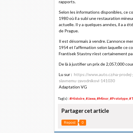
rapports.
Selon les informations disponibles, ce 
1980 où il a subi une restauration mine
actuelle. Il y a quelques années, il a a 
de Prague.
Il est désormais à vendre. L’annonce men
1954 et l’affirmation selon laquelle ce 
Frantisek Stastny n'est certainement pa
De là à justifier un prix de 2,057,000 c
Lu sur :
https://www.auto.cz/na-prodej-
slavnemu-zavodnikovi-141030
Adaptation VG
Tag(s) :
#Histoire
,
#Jawa
,
#Minor
,
#Prototype
,
#T
Partager cet article
Repost
0