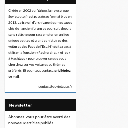
Créée en 2002 sur Yahoo, la newsgroup
Sovietauto.fr est passée au format blog en
2013. Le travail d’archivage des messages
clés de l’ancien forum se poursuit depuis
sans relâche pour rassembler en un lieu
unique petites et grandes histoires des
voitures des Pays de l’Est. N'hésitez pas à
utiliser la fonction « Recherche.. » et les «
# Hashtags » pour trouver ce que vous
cherchez sur vos voitures ou thèmes
préférés. Et pour tout contact,
privilégiez
ce mail
:
contact@sovietauto.fr
Newsletter
Abonnez-vous pour être averti des
nouveaux articles publiés.