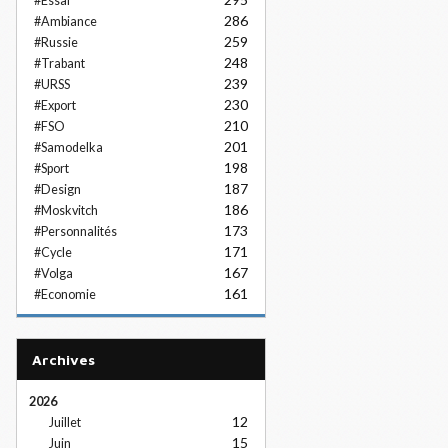
#Essai
286
#Ambiance
259
#Russie
248
#Trabant
239
#URSS
230
#Export
210
#FSO
201
#Samodelka
198
#Sport
187
#Design
186
#Moskvitch
173
#Personnalités
171
#Cycle
167
#Volga
161
#Economie
Archives
2026
12
Juillet
15
Juin