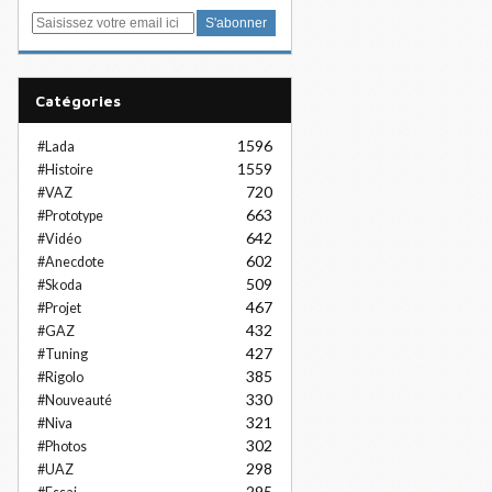
E
m
a
i
Catégories
l
1596
#Lada
1559
#Histoire
720
#VAZ
663
#Prototype
642
#Vidéo
602
#Anecdote
509
#Skoda
467
#Projet
432
#GAZ
427
#Tuning
385
#Rigolo
330
#Nouveauté
321
#Niva
302
#Photos
298
#UAZ
295