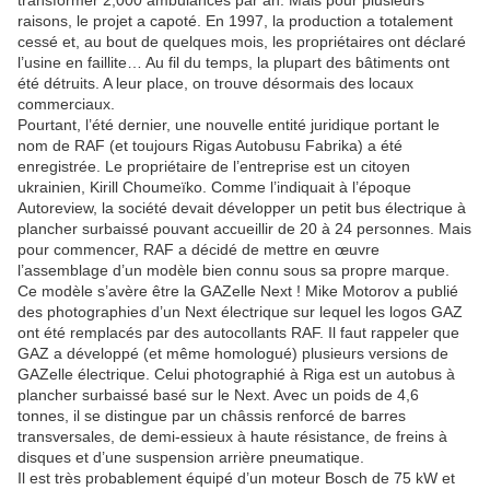
transformer 2,000 ambulances par an. Mais pour plusieurs
raisons, le projet a capoté. En 1997, la production a totalement
cessé et, au bout de quelques mois, les propriétaires ont déclaré
l’usine en faillite… Au fil du temps, la plupart des bâtiments ont
été détruits. A leur place, on trouve désormais des locaux
commerciaux.
Pourtant, l’été dernier, une nouvelle entité juridique portant le
nom de RAF (et toujours Rigas Autobusu Fabrika) a été
enregistrée. Le propriétaire de l’entreprise est un citoyen
ukrainien, Kirill Choumeïko. Comme l’indiquait à l’époque
Autoreview, la société devait développer un petit bus électrique à
plancher surbaissé pouvant accueillir de 20 à 24 personnes. Mais
pour commencer, RAF a décidé de mettre en œuvre
l’assemblage d’un modèle bien connu sous sa propre marque.
Ce modèle s’avère être la GAZelle Next ! Mike Motorov a publié
des photographies d’un Next électrique sur lequel les logos GAZ
ont été remplacés par des autocollants RAF. Il faut rappeler que
GAZ a développé (et même homologué) plusieurs versions de
GAZelle électrique. Celui photographié à Riga est un autobus à
plancher surbaissé basé sur le Next. Avec un poids de 4,6
tonnes, il se distingue par un châssis renforcé de barres
transversales, de demi-essieux à haute résistance, de freins à
disques et d’une suspension arrière pneumatique.
Il est très probablement équipé d’un moteur Bosch de 75 kW et