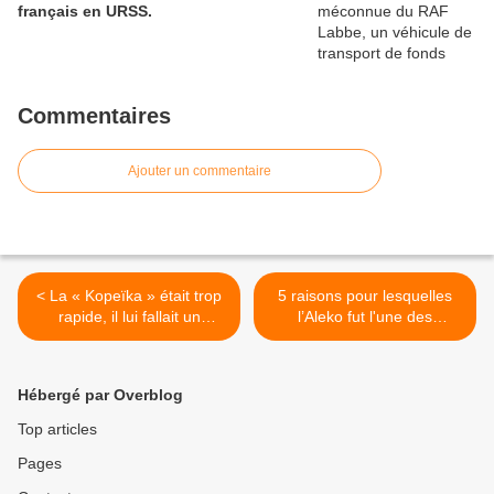
français en URSS.
Commentaires
Ajouter un commentaire
< La « Kopeïka » était trop
5 raisons pour lesquelles
rapide, il lui fallait un
l’Aleko fut l'une des
limiteur de vitesse !
meilleures voitures
produites par l'URSS. >
Hébergé par Overblog
Top articles
Pages