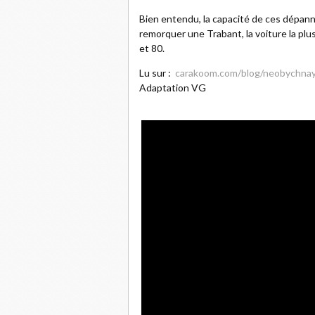
Bien entendu, la capacité de ces dépanne
remorquer une Trabant, la voiture la pl
et 80.
Lu sur :
carakoom.com/blog/neobychnaya
Adaptation VG