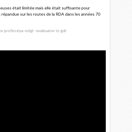
uses était limitée mais elle était suffisante pour
us répandue sur les routes de la RDA dans les années 70
-professiya-volgi--evakuator-iz-gdr