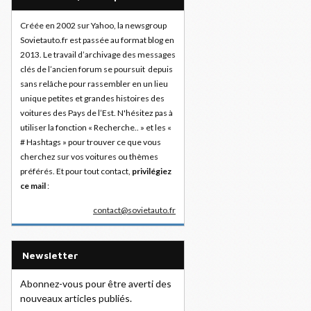
Créée en 2002 sur Yahoo, la newsgroup
Sovietauto.fr est passée au format blog en
2013. Le travail d’archivage des messages
clés de l’ancien forum se poursuit depuis
sans relâche pour rassembler en un lieu
unique petites et grandes histoires des
voitures des Pays de l’Est. N'hésitez pas à
utiliser la fonction « Recherche.. » et les «
# Hashtags » pour trouver ce que vous
cherchez sur vos voitures ou thèmes
préférés. Et pour tout contact,
privilégiez
ce mail
:
contact@sovietauto.fr
Newsletter
Abonnez-vous pour être averti des
nouveaux articles publiés.