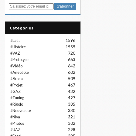
E
m
a
i
Catégories
l
1596
#Lada
1559
#Histoire
720
#VAZ
663
#Prototype
642
#Vidéo
602
#Anecdote
509
#Skoda
467
#Projet
432
#GAZ
427
#Tuning
385
#Rigolo
330
#Nouveauté
321
#Niva
302
#Photos
298
#UAZ
295