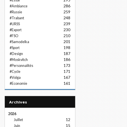
#Essai
286
#Ambiance
259
#Russie
248
#Trabant
239
#URSS
230
#Export
210
#FSO
201
#Samodelka
198
#Sport
187
#Design
186
#Moskvitch
173
#Personnalités
171
#Cycle
167
#Volga
161
#Economie
Archives
2026
12
Juillet
15
Juin