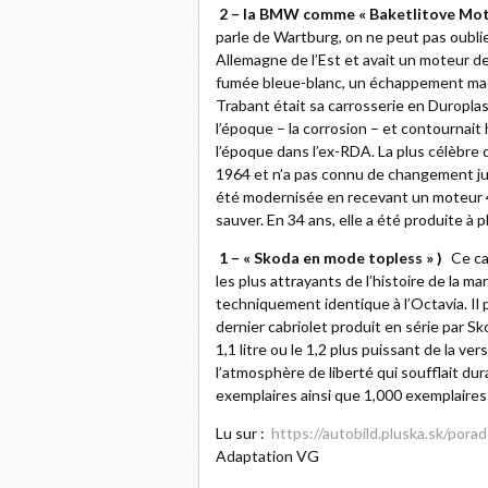
2 – la BMW comme « Baketlitove Motor
parle de Wartburg, on ne peut pas oublier
Allemagne de l’Est et avait un moteur de
fumée bleue-blanc, un échappement maculé 
Trabant était sa carrosserie en Duroplas
l’époque – la corrosion – et contournait 
l’époque dans l’ex-RDA. La plus célèbre
1964 et n’a pas connu de changement jusqu
été modernisée en recevant un moteur 4 
sauver. En 34 ans, elle a été produite à p
1 – « Skoda en mode topless » )
Ce ca
les plus attrayants de l’histoire de la m
techniquement identique à l’Octavia. Il po
dernier cabriolet produit en série par S
1,1 litre ou le 1,2 plus puissant de la ve
l’atmosphère de liberté qui soufflait du
exemplaires ainsi que 1,000 exemplaires
Lu sur :
https://autobild.pluska.sk/por
Adaptation VG