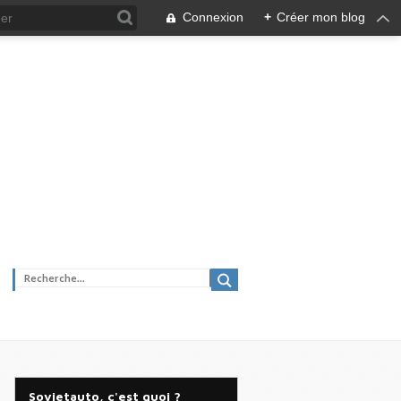
Connexion
+
Créer mon blog
Sovietauto, c'est quoi ?