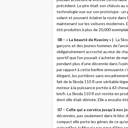
précédent. Le pire était son châssis au 
technologie vue sur son prototype : un p
volant et pouvant éclairer la route dans
maintenant sur les voitures modernes. E
été produites à plus de 20,000 exemplai
08 – « La beauté de Kvasiny » )
La Skod
garçons et des jeunes hommes de l’ancie
obligatoirement accroché au mur de chaq
sportif que l’on pouvait s’acheter de mani
pendant plus d’une décennie dans l’usine
par rapport à cette berline ennuyante c
élégant, les portières sans encadrement 
fait de la Skoda 110 R une véritable lé
moteur à la puissance portée à 63 cheva
km/h. La Skoda 110 R est restée en prod
dont elle était dérivée. Elle a ensuite 
07 – Celle qui a survécu jusqu’à nos jo
décennies, pas seulement dans le bloc de
compact elle porte les gènes de ce qu’o
aujourd’hui, la Niva n’a pas peur d’êtr