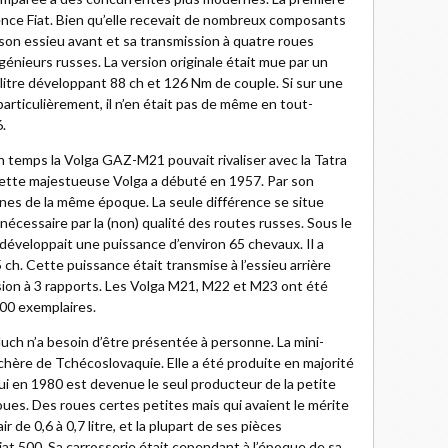
cence Fiat. Bien qu’elle recevait de nombreux composants
, son essieu avant et sa transmission à quatre roues
ingénieurs russes. La version originale était mue par un
litre développant 88 ch et 126 Nm de couple. Si sur une
particulièrement, il n’en était pas de même en tout-
.
n temps la Volga GAZ-M21 pouvait rivaliser avec la Tatra
ette majestueuse Volga a débuté en 1957. Par son
aines de la même époque. La seule différence se situe
nécessaire par la (non) qualité des routes russes. Sous le
développait une puissance d’environ 65 chevaux. Il a
h. Cette puissance était transmise à l’essieu arrière
ssion à 3 rapports. Les Volga M21, M22 et M23 ont été
00 exemplaires.
uch n’a besoin d’être présentée à personne. La mini-
s chère de Tchécoslovaquie. Elle a été produite en majorité
qui en 1980 est devenue le seul producteur de la petite
roues. Des roues certes petites mais qui avaient le mérite
ir de 0,6 à 0,7 litre, et la plupart de ses pièces
iat 500. Sa carrosserie était cependant à l’époque de sa