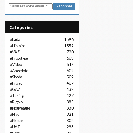
E
m
a
i
Catégories
l
1596
#Lada
1559
#Histoire
720
#VAZ
663
#Prototype
642
#Vidéo
602
#Anecdote
509
#Skoda
467
#Projet
432
#GAZ
427
#Tuning
385
#Rigolo
330
#Nouveauté
321
#Niva
302
#Photos
298
#UAZ
295