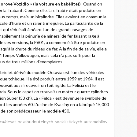
ove Vozidlo » (la voiture en bakélite))
Quand on
 la Trabant. Comme elle, la « Trabi » était produite en
ux temps, mais un bicylindre. Elles avaient en commun la
d’huile et un ralenti irrégulier. La particularité de la
t qui réduisait à néant l’un des grands ravages de
habilement la pénurie de minerai de fer faisant rage à
 de ses versions, la P601, a commencé à être produite en
’à la chute du rideau de fer. A la fin de de sa vie, elle a
temps Volkswagen, mais cela n’a pas suffi pour la
lus de trois millions d’exemplaires.
briolet dérivé du modèle Octavia est l’un des véhicules
arque tchèque. Il a été produit entre 1959 et 1964. Il est
uvait aussi recevoir un toit rigide. La Felicia est le
koda. Sous le capot on trouvait un moteur quatre cylindres
rsion Super (53 ch). La « Felda » est devenue le symbole de
rant les années 60. L’usine de Kvasiny en a fabriqué 15,000
 de son prédécesseur, le modèle 450.
adca/desat-nezabudnutelnych-socialistickych-automobilov