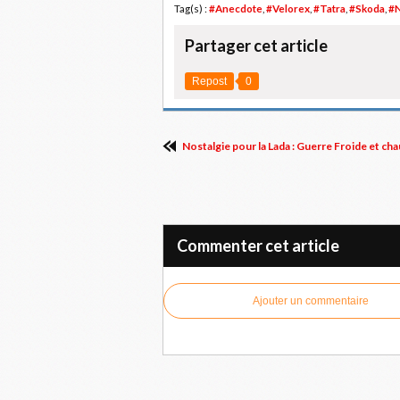
Tag(s) :
#Anecdote
,
#Velorex
,
#Tatra
,
#Skoda
,
#N
Partager cet article
Repost
0
Nostalgie pour la Lada : Guerre Froide et ch
Commenter cet article
Ajouter un commentaire