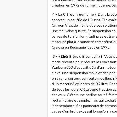
création en 1972 de forme moderne. Sa p
4 – La Citröen roumaine )
Dans la sec
apporté un souffle de l’Ouest. Elle avait
Citroën Visa, de même que ses solutions
une mauvaise qualité. Sa suspension so
barres de torsion longitudinales et tran
moteur à plat à la sonorité caractéristiq
Craiova en Roumanie jusqu’en 1995.
3 – « L’héritière d’Eisenach » )
Vous pe
mode récente pour réduire les émissions
Warburg 353 disposait déjà d’un moteur 
élevé, une suspension molle et des pneus 
en virage, surtout sur route mouillée. E
d’un moteur 3 cylindres de 0,9 litre. Enco
de tous les jours. C’était une traction
chevaux. C’était une berline tout à fait 
rectangulaire et simple, mais qui cacha
indépendante. Ses panneaux de carrosser
cause d’un bruit excessif lorsqu’on la co