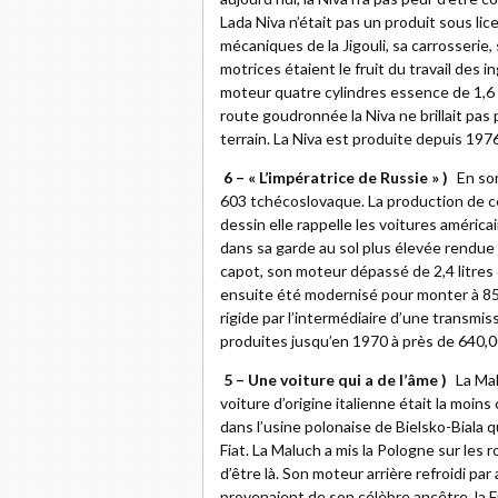
Lada Niva n’était pas un produit sous li
mécaniques de la Jigouli, sa carrosserie
motrices étaient le fruit du travail des 
moteur quatre cylindres essence de 1,6 
route goudronnée la Niva ne brillait pas 
terrain. La Niva est produite depuis 1976
6 – « L’impératrice de Russie » )
En so
603 tchécoslovaque. La production de c
dessin elle rappelle les voitures améric
dans sa garde au sol plus élevée rendue 
capot, son moteur dépassé de 2,4 litres 
ensuite été modernisé pour monter à 85 c
rigide par l’intermédiaire d’une transmi
produites jusqu’en 1970 à près de 640,0
5 – Une voiture qui a de l’âme )
La Mal
voiture d’origine italienne était la moin
dans l’usine polonaise de Bielsko-Biala 
Fiat. La Maluch a mis la Pologne sur les 
d’être là. Son moteur arrière refroidi par a
provenaient de son célèbre ancêtre, la F