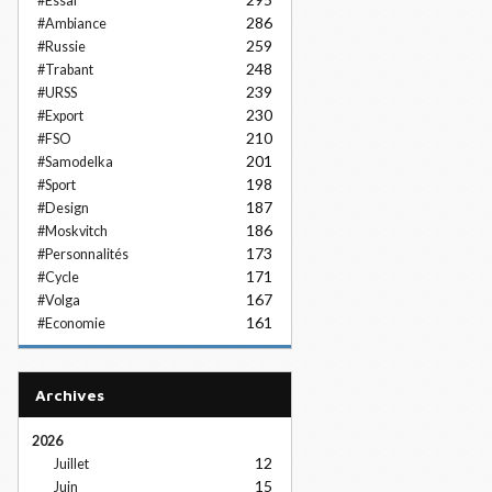
#Essai
286
#Ambiance
259
#Russie
248
#Trabant
239
#URSS
230
#Export
210
#FSO
201
#Samodelka
198
#Sport
187
#Design
186
#Moskvitch
173
#Personnalités
171
#Cycle
167
#Volga
161
#Economie
Archives
2026
12
Juillet
15
Juin