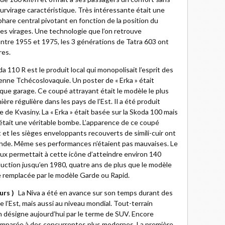
survirage caractéristique. Très intéressante était une
hare central pivotant en fonction de la position du
 les virages. Une technologie que l’on retrouve
ntre 1955 et 1975, les 3 générations de Tatra 603 ont
res.
a 110 R est le produit local qui monopolisait l’esprit des
nne Tchécoslovaquie. Un poster de « Erka » était
ue garage. Ce coupé attrayant était le modèle le plus
ère régulière dans les pays de l’Est. Il a été produit
 de Kvasiny. La « Erka » était basée sur la Skoda 100 mais
’était une véritable bombe. L’apparence de ce coupé
et les sièges enveloppants recouverts de simili-cuir ont
gende. Même ses performances n’étaient pas mauvaises. Le
ux permettait à cette icône d’atteindre environ 140
uction jusqu’en 1980, quatre ans de plus que le modèle
été remplacée par le modèle Garde ou Rapid.
urs )
La Niva a été en avance sur son temps durant des
 l’Est, mais aussi au niveau mondial. Tout-terrain
n désigne aujourd’hui par le terme de SUV. Encore
e comparée à des concurrentes plus modernes. La première