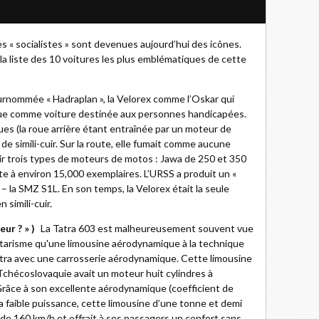
s « socialistes » sont devenues aujourd’hui des icônes.
a liste des 10 voitures les plus emblématiques de cette
rnommée « Hadraplan », la Velorex comme l’Oskar qui
nçue comme voiture destinée aux personnes handicapées.
roues (la roue arrière étant entraînée par un moteur de
de simili-cuir. Sur la route, elle fumait comme aucune
oir trois types de moteurs de motos : Jawa de 250 et 350
te à environ 15,000 exemplaires. L’URSS a produit un «
e – la SMZ S1L. En son temps, la Velorex était la seule
simili-cuir.
ur ? » )
La Tatra 603 est malheureusement souvent vue
tarisme qu'une limousine aérodynamique à la technique
 Tatra avec une carrosserie aérodynamique. Cette limousine
Tchécoslovaquie avait un moteur huit cylindres à
. Grâce à son excellente aérodynamique (coefficient de
a faible puissance, cette limousine d’une tonne et demi
 de 160 km/h et offrait à ses passagers un confort sans