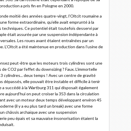
roduction a pris fin en Pologne en 2000.
onde moitié des années quatre-vingt, l’Oltcit roumaine a
 une forme extraordinaire, qu’elle avait emprunté à la
 techniques. Ce potentiel était toutefois desservi par
uple était assurée par une suspension indépendante à
sversales. Les roues avant étaient entraînées par un
ue. L’Oltcit a été maintenue en production dans l’usine de
nsez peut-être que les moteurs trois cylindres sont une
 de CO2 par l’effet du downsizing ? Faux. L’immortelle
3 cylindres... deux temps ! Avec un centre de gravité
dépassés, elle pouvait être instable et difficile à tenir
lle a succédé à la Wartburg 311 qui disposait également
re aujourd’hui on peut croiser la 353 dans la circulation
 avant avec un moteur deux temps développant environ 45
moderne (il y a eu plus tard un break) avec une forme
it un châssis archaïque avec une suspension
ie peu épais et sa mauvaise insonorisation étaient la
nduisait.