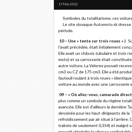
17 Mai 2012
Symboles du totalitarisme, ces voiture
Le site slovaque Automoto.sk dresse l
période.
10 – Une « tente sur trois roues » )
Su
l’avait précédée, était initialement co
Elle avait un châssis tubulaire et trois 
moto) et sa carrosserie était constituée 
autre voiture. La Velorex pouvait recev
cm3 ou CZ de 175 cm3. Elle a été produi
fauteuil roulant à trois roues » identiqu
voiture au monde avec une carrosserie en 
09 – « Où allez-vous, camarade directe
plus comme un symbole du régime totali
avancée. Elle est d’ailleurs la dernière
dessinée pour les haut-dirigeants de la 
refroidissement par air situé à l’arrière
traînée de seulement 0,354) et malgré s
pouvait atteindre la vitesse confortable