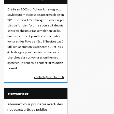
Créée en 2002 sur Yahoo, la newsgroup
Sovietauto.fr est passée au format blog en
2013. Le travail d’archivage des messages
clés de l’ancien forum se poursuit depuis
sans relâche pour rassembler en un lieu
unique petites et grandes histoires des
voitures des Pays de l’Est. N'hésitez pas à
utiliser la fonction « Recherche.. » et les «
# Hashtags » pour trouver ce que vous
cherchez sur vos voitures ou thèmes
préférés. Et pour tout contact,
privilégiez
ce mail
:
contact@sovietauto.fr
Newsletter
Abonnez-vous pour être averti des
nouveaux articles publiés.