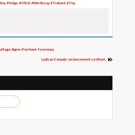
iva
,
#Volga
,
#Oltcit
,
#Wartburg
,
#Trabant
,
#Top
auffage digne d'un haut-fourneau.
Lada au Canada : un lancement confiant.