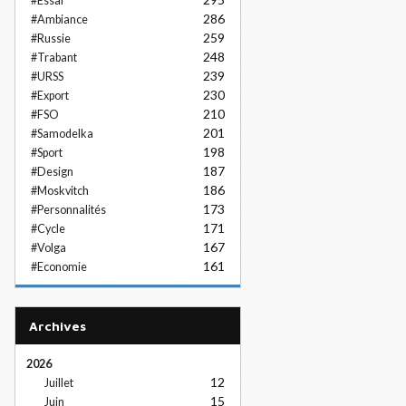
#Essai
286
#Ambiance
259
#Russie
248
#Trabant
239
#URSS
230
#Export
210
#FSO
201
#Samodelka
198
#Sport
187
#Design
186
#Moskvitch
173
#Personnalités
171
#Cycle
167
#Volga
161
#Economie
Archives
2026
12
Juillet
15
Juin