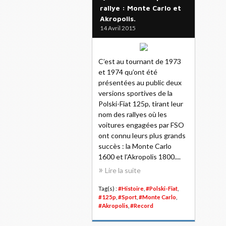
rallye : Monte Carlo et
Akropolis.
14 Avril 2015
C’est au tournant de 1973
et 1974 qu’ont été
présentées au public deux
versions sportives de la
Polski-Fiat 125p, tirant leur
nom des rallyes où les
voitures engagées par FSO
ont connu leurs plus grands
succès : la Monte Carlo
1600 et l’Akropolis 1800....
Lire la suite
Tag(s) :
#Histoire
,
#Polski-Fiat
,
#125p
,
#Sport
,
#Monte Carlo
,
#Akropolis
,
#Record