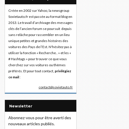
Créée en 2002 sur Yahoo, la newsgroup
Sovietauto.fr est passée au format blog en
2013. Le travail d’archivage des messages
clés de l’ancien forum se poursuit depuis
sans relâche pour rassembler en un lieu
unique petites et grandes histoires des
voitures des Pays de l’Est. N'hésitez pas à
utiliser la fonction « Recherche.. » et les «
# Hashtags » pour trouver ce que vous
cherchez sur vos voitures ou thèmes
préférés. Et pour tout contact,
privilégiez
ce mail
:
contact@sovietauto.fr
Newsletter
Abonnez-vous pour être averti des
nouveaux articles publiés.