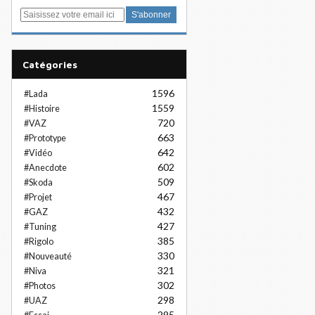
E
m
a
i
Catégories
l
1596
#Lada
1559
#Histoire
720
#VAZ
663
#Prototype
642
#Vidéo
602
#Anecdote
509
#Skoda
467
#Projet
432
#GAZ
427
#Tuning
385
#Rigolo
330
#Nouveauté
321
#Niva
302
#Photos
298
#UAZ
295