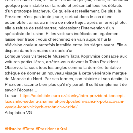
quelque peu instable sur la route et présentait tous les défauts
d’un prototype inachevé. Ce qu’elle est réellement. De plus, la
Prezident n’est pas toute jeune, surtout dans le cas d’une
automobile : ainsi, au milieu de notre trajet, après un arrêt photo,
elle a refusé de redémarrer, nécessitant l’intervention d’un
spécialiste de l’usine. Et les visiteurs indélicats ont également
laissé leur trace : vous chercheriez en vain aujourd’hui la
télévision couleur autrefois installée entre les sièges avant. Elle a
disparu dans les mains de quelqu’un…
Lorsque vous visiterez le Muzeum Tatra Koprivnice consacré aux
voitures particulières, arrêtez-vous devant la Tatra Prezident.
Observez-la sous tous les angles comme la dernière tentative
tchèque de donner un nouveau visage à cette vénérable marque
de Moravie du Nord. Par ses formes, son histoire et son destin, la
Prezident raconte bien plus qu’il n’y paraît. Il suffit simplement de
savoir l’écouter…
Lu sur :
https://autobible.euro.cz/clanky/tatra-prezident-koncept-
luxusniho-sedanu-znamenal-predposledni-sanci-k-pokracovani-
vyvoje-koprivnickych-osobnich-vozidel/
Adaptation VG
#Histoire
#Tatra
#Prezident
#Kral