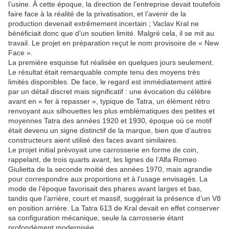
l’usine. À cette époque, la direction de l’entreprise devait toutefois
faire face à la réalité de la privatisation, et l’avenir de la
production devenait extrêmement incertain ; Vaclav Kral ne
bénéficiait donc que d’un soutien limité. Malgré cela, il se mit au
travail. Le projet en préparation reçut le nom provisoire de « New
Face ».
La première esquisse fut réalisée en quelques jours seulement.
Le résultat était remarquable compte tenu des moyens très
limités disponibles. De face, le regard est immédiatement attiré
par un détail discret mais significatif : une évocation du célèbre
avant en « fer à repasser », typique de Tatra, un élément rétro
renvoyant aux silhouettes les plus emblématiques des petites et
moyennes Tatra des années 1920 et 1930, époque où ce motif
était devenu un signe distinctif de la marque, bien que d’autres
constructeurs aient utilisé des faces avant similaires.
Le projet initial prévoyait une carrosserie en forme de coin,
rappelant, de trois quarts avant, les lignes de l’Alfa Romeo
Giulietta de la seconde moitié des années 1970, mais agrandie
pour correspondre aux proportions et à l’usage envisagés. La
mode de l’époque favorisait des phares avant larges et bas,
tandis que l’arrière, court et massif, suggérait la présence d’un V8
en position arrière. La Tatra 613 de Kral devait en effet conserver
sa configuration mécanique, seule la carrosserie étant
profondément modernisée.