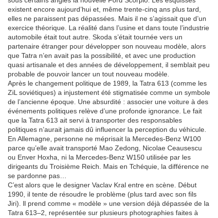
sous certains angles la nouvelle Ford Scorpio. Les esquisses
existent encore aujourd’hui et, même trente-cinq ans plus tard,
elles ne paraissent pas dépassées. Mais il ne s’agissait que d’un
exercice théorique. La réalité dans l’usine et dans toute l’industrie
automobile était tout autre. Skoda s’était tournée vers un
partenaire étranger pour développer son nouveau modèle, alors
que Tatra n’en avait pas la possibilité, et avec une production
quasi artisanale et des années de développement, il semblait peu
probable de pouvoir lancer un tout nouveau modèle.
Après le changement politique de 1989, la Tatra 613 (comme les
ZiL soviétiques) a injustement été stigmatisée comme un symbole
de l’ancienne époque. Une absurdité : associer une voiture à des
événements politiques relève d’une profonde ignorance. Le fait
que la Tatra 613 ait servi à transporter des responsables
politiques n’aurait jamais dû influencer la perception du véhicule.
En Allemagne, personne ne méprisait la Mercedes-Benz W100
parce qu’elle avait transporté Mao Zedong, Nicolae Ceausescu
ou Enver Hoxha, ni la Mercedes-Benz W150 utilisée par les
dirigeants du Troisième Reich. Mais en Tchéquie, la différence ne
se pardonne pas…
C’est alors que le designer Vaclav Kral entre en scène. Début
1990, il tente de résoudre le problème (plus tard avec son fils
Jiri). ll prend comme « modèle » une version déjà dépassée de la
Tatra 613–2, représentée sur plusieurs photographies faites à