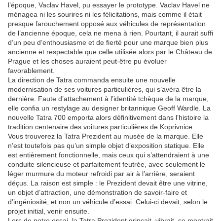
l’époque, Vaclav Havel, pu essayer le prototype. Vaclav Havel ne
ménagea ni les sourires ni les félicitations, mais comme il était
presque farouchement opposé aux véhicules de représentation
de l’ancienne époque, cela ne mena à rien. Pourtant, il aurait suffi
d’un peu d’enthousiasme et de fierté pour une marque bien plus
ancienne et respectable que celle utilisée alors par le Château de
Prague et les choses auraient peut-être pu évoluer
favorablement.
La direction de Tatra commanda ensuite une nouvelle
modernisation de ses voitures particulières, qui s’avéra être la
dernière. Faute d’attachement à l’identité tchèque de la marque,
elle confia un restylage au designer britannique Geoff Wardle. La
nouvelle Tatra 700 emporta alors définitivement dans l’histoire la
tradition centenaire des voitures particulières de Koprivnice…
Vous trouverez la Tatra Prezident au musée de la marque. Elle
n’est toutefois pas qu’un simple objet d’exposition statique. Elle
est entièrement fonctionnelle, mais ceux qui s’attendraient à une
conduite silencieuse et parfaitement feutrée, avec seulement le
léger murmure du moteur refroidi par air à l’arrière, seraient
déçus. La raison est simple : le Prezident devait être une vitrine,
un objet d’attraction, une démonstration de savoir-faire et
d’ingéniosité, et non un véhicule d’essai. Celui-ci devait, selon le
projet initial, venir ensuite.
Lors de notre essai, la Tatra Prezident grinçait, vibrait, se montrait