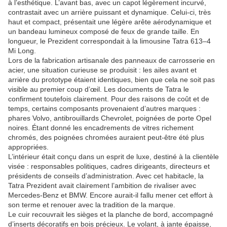
à l’esthétique. L’avant bas, avec un capot légèrement incurvé,
contrastait avec un arrière puissant et dynamique. Celui-ci, très
haut et compact, présentait une légère arête aérodynamique et
un bandeau lumineux composé de feux de grande taille. En
longueur, le Prezident correspondait à la limousine Tatra 613–4
Mi Long.
Lors de la fabrication artisanale des panneaux de carrosserie en
acier, une situation curieuse se produisit : les ailes avant et
arrière du prototype étaient identiques, bien que cela ne soit pas
visible au premier coup d’œil. Les documents de Tatra le
confirment toutefois clairement. Pour des raisons de coût et de
temps, certains composants provenaient d’autres marques :
phares Volvo, antibrouillards Chevrolet, poignées de porte Opel
noires. Étant donné les encadrements de vitres richement
chromés, des poignées chromées auraient peut-être été plus
appropriées.
L’intérieur était conçu dans un esprit de luxe, destiné à la clientèle
visée : responsables politiques, cadres dirigeants, directeurs et
présidents de conseils d’administration. Avec cet habitacle, la
Tatra Prezident avait clairement l’ambition de rivaliser avec
Mercedes-Benz et BMW. Encore aurait-il fallu mener cet effort à
son terme et renouer avec la tradition de la marque.
Le cuir recouvrait les sièges et la planche de bord, accompagné
d’inserts décoratifs en bois précieux. Le volant, à jante épaisse,