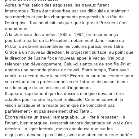
Après la finalisation des esquisses, les travaux furent
interrompus. Tatra était absorbée par ses difficultés à maintenir
ses marchés et par les changements progressifs à la tête de
l’entreprise. Tout semblait indiquer que le projet Prezident était
abandonné…
À la charnière des années 1993 et 1994, on recommença
pourtant à parler de la Prezident, notamment dans l’usine de
Pribor, où étaient assemblées les voitures particulières Tatra.
Grâce à un nouveau directeur, le projet refit surface, au point que
la direction de l’usine fit de nouveau appel à Vaclav Kral pour
relancer son développement. Celui-ci s’entoura de son fils Jiri et
entama une seconde phase de travail. Entre-temps, Tatra avait
conclu un accord avec la société Ecorra, aujourd’hui connue pour
ses restaurations professionnelles de Tatra, et disposant d’une
solide équipe de techniciens et d’ingénieurs.
Il apparut rapidement que les dessins d’origine devaient être
adaptés pour rendre le projet réalisable. Comme souvent, la
vision artistique et la réalité technique ne coïncident pas
parfaitement - et pas seulement chez Tatra…
Ecorra réalisa un travail remarquable. Le « fer à repasser » à
l’avant, bien marquée, ressortait encore davantage en vrai qu’en
dessins. La ligne latérale, moins anguleuse que sur les
esquisses, devenait plus fluide, avec une attention accrue portée