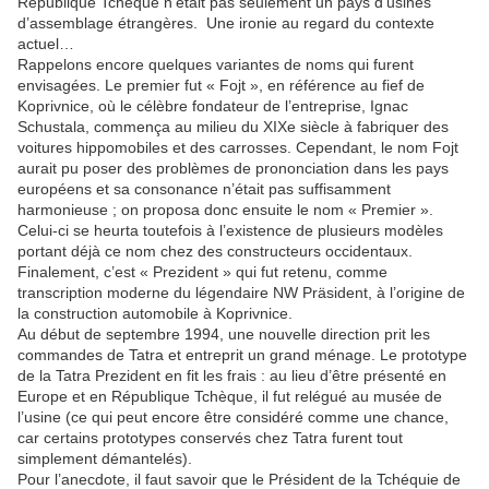
République Tchèque n’était pas seulement un pays d’usines
d’assemblage étrangères. Une ironie au regard du contexte
actuel…
Rappelons encore quelques variantes de noms qui furent
envisagées. Le premier fut « Fojt », en référence au fief de
Koprivnice, où le célèbre fondateur de l’entreprise, Ignac
Schustala, commença au milieu du XIXe siècle à fabriquer des
voitures hippomobiles et des carrosses. Cependant, le nom Fojt
aurait pu poser des problèmes de prononciation dans les pays
européens et sa consonance n’était pas suffisamment
harmonieuse ; on proposa donc ensuite le nom « Premier ».
Celui-ci se heurta toutefois à l’existence de plusieurs modèles
portant déjà ce nom chez des constructeurs occidentaux.
Finalement, c’est « Prezident » qui fut retenu, comme
transcription moderne du légendaire NW Präsident, à l’origine de
la construction automobile à Koprivnice.
Au début de septembre 1994, une nouvelle direction prit les
commandes de Tatra et entreprit un grand ménage. Le prototype
de la Tatra Prezident en fit les frais : au lieu d’être présenté en
Europe et en République Tchèque, il fut relégué au musée de
l’usine (ce qui peut encore être considéré comme une chance,
car certains prototypes conservés chez Tatra furent tout
simplement démantelés).
Pour l’anecdote, il faut savoir que le Président de la Tchéquie de