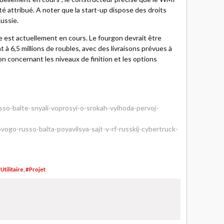
é attribué. A noter que la start-up dispose des droits
Russie.
e est actuellement en cours. Le fourgon devrait être
t à 6,5 millions de roubles, avec des livraisons prévues à
on concernant les niveaux de finition et les options
usso-balte-snyali-voprosyi-o-srokah-vyihoda-pervoj-
ovogo-russo-balta-poyavilsya-sajt-v-rf-russkij-cybertruck-
Utilitaire
,
#Projet