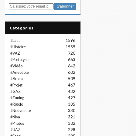
E
m
a
i
Catégories
l
1596
#Lada
1559
#Histoire
720
#VAZ
663
#Prototype
642
#Vidéo
602
#Anecdote
509
#Skoda
467
#Projet
432
#GAZ
427
#Tuning
385
#Rigolo
330
#Nouveauté
321
#Niva
302
#Photos
298
#UAZ
295