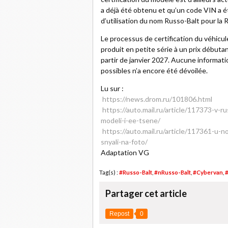
a déjà été obtenu et qu’un code VIN a ét
d’utilisation du nom Russo-Balt pour la 
Le processus de certification du véhicul
produit en petite série à un prix débutan
partir de janvier 2027. Aucune informati
possibles n’a encore été dévoilée.
Lu sur :
https://news.drom.ru/101806.html
https://auto.mail.ru/article/117373-v-r
modeli-i-ee-tsene/
https://auto.mail.ru/article/117361-u-n
snyali-na-foto/
Adaptation VG
Tag(s) :
#Russo-Balt
,
#nRusso-Balt
,
#Cybervan
,
#
Partager cet article
Repost
0