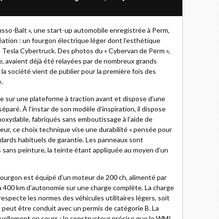
sso-Balt », une start-up automobile enregistrée à Perm,
éation : un fourgon électrique léger dont l’esthétique
in Tesla Cybertruck. Des photos du « Cybervan de Perm »,
lle, avaient déjà été relayées par de nombreux grands
a société vient de publier pour la première fois des
e.
e sur une plateforme à traction avant et dispose d’une
paré. À l’instar de son modèle d’inspiration, il dispose
noxydable, fabriqués sans emboutissage à l’aide de
eur, ce choix technique vise une durabilité « pensée pour
ndards habituels de garantie. Les panneaux sont
sans peinture, la teinte étant appliquée au moyen d’un
 fourgon est équipé d’un moteur de 200 ch, alimenté par
’à 400 km d’autonomie sur une charge complète. La charge
 respecte les normes des véhicules utilitaires légers, soit
il peut être conduit avec un permis de catégorie B. La
ctuellement en cours ; le constructeur précise que le WMI