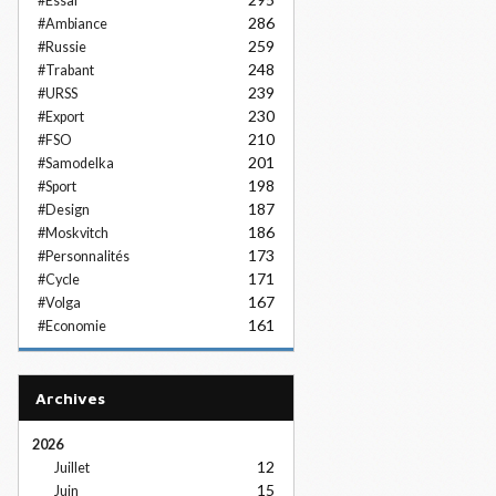
#Essai
286
#Ambiance
259
#Russie
248
#Trabant
239
#URSS
230
#Export
210
#FSO
201
#Samodelka
198
#Sport
187
#Design
186
#Moskvitch
173
#Personnalités
171
#Cycle
167
#Volga
161
#Economie
Archives
2026
12
Juillet
15
Juin