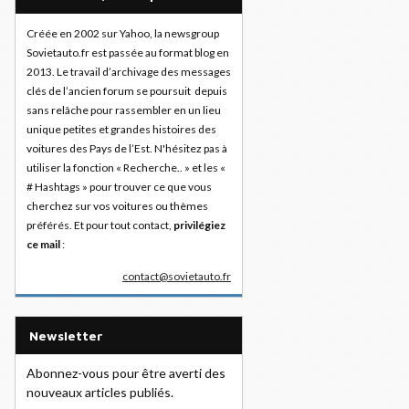
Créée en 2002 sur Yahoo, la newsgroup
Sovietauto.fr est passée au format blog en
2013. Le travail d’archivage des messages
clés de l’ancien forum se poursuit depuis
sans relâche pour rassembler en un lieu
unique petites et grandes histoires des
voitures des Pays de l’Est. N'hésitez pas à
utiliser la fonction « Recherche.. » et les «
# Hashtags » pour trouver ce que vous
cherchez sur vos voitures ou thèmes
préférés. Et pour tout contact,
privilégiez
ce mail
:
contact@sovietauto.fr
Newsletter
Abonnez-vous pour être averti des
nouveaux articles publiés.