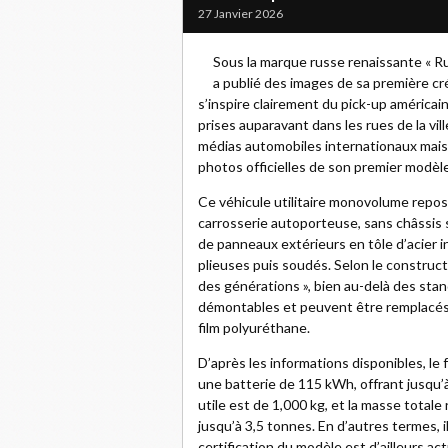
27 Janvier 2026
Sous la marque russe renaissante « Ru
a publié des images de sa première cr
s’inspire clairement du pick-up américa
prises auparavant dans les rues de la vi
médias automobiles internationaux mais l
photos officielles de son premier modèl
Ce véhicule utilitaire monovolume repos
carrosserie autoporteuse, sans châssis sé
de panneaux extérieurs en tôle d’acier i
plieuses puis soudés. Selon le construct
des générations », bien au-delà des sta
démontables et peuvent être remplacés 
film polyuréthane.
D’après les informations disponibles, le
une batterie de 115 kWh, offrant jusqu
utile est de 1,000 kg, et la masse totale
jusqu’à 3,5 tonnes. En d’autres termes, 
certification du modèle est d’ailleurs a