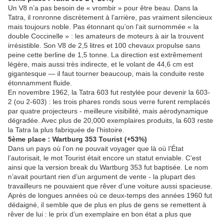
Un V8 n’a pas besoin de « vrombir » pour être beau. Dans la
Tatra, il ronronne discrètement à l’arrière, pas vraiment silencieux
mais toujours noble. Pas étonnant qu’on l’ait surnommée « la
double Coccinelle » : les amateurs de moteurs à air la trouvent
irrésistible. Son V8 de 2,5 litres et 100 chevaux propulse sans
peine cette berline de 1,5 tonne. La direction est extrêmement
légère, mais aussi très indirecte, et le volant de 44,6 cm est
gigantesque — il faut tourner beaucoup, mais la conduite reste
étonnamment fluide.
En novembre 1962, la Tatra 603 fut restylée pour devenir la 603-
2 (ou 2-603) : les trois phares ronds sous verre furent remplacés
par quatre projecteurs - meilleure visibilité, mais aérodynamique
dégradée. Avec plus de 20,000 exemplaires produits, la 603 reste
la Tatra la plus fabriquée de l’histoire.
5ème place : Wartburg 353 Tourist (+53%)
Dans un pays où l’on ne pouvait voyager que là où l’État
l’autorisait, le mot Tourist était encore un statut enviable. C’est
ainsi que la version break du Wartburg 353 fut baptisée. Le nom
n’avait pourtant rien d’un argument de vente - la plupart des
travailleurs ne pouvaient que rêver d’une voiture aussi spacieuse.
Après de longues années où ce deux-temps des années 1960 fut
dédaigné, il semble que de plus en plus de gens se remettent à
rêver de lui : le prix d’un exemplaire en bon état a plus que