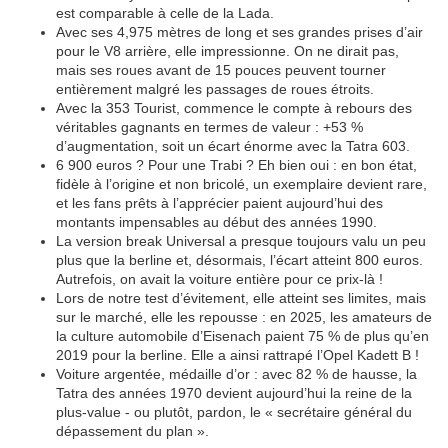
est comparable à celle de la Lada.
Avec ses 4,975 mètres de long et ses grandes prises d’air
pour le V8 arrière, elle impressionne. On ne dirait pas,
mais ses roues avant de 15 pouces peuvent tourner
entièrement malgré les passages de roues étroits.
Avec la 353 Tourist, commence le compte à rebours des
véritables gagnants en termes de valeur : +53 %
d’augmentation, soit un écart énorme avec la Tatra 603.
6 900 euros ? Pour une Trabi ? Eh bien oui : en bon état,
fidèle à l’origine et non bricolé, un exemplaire devient rare,
et les fans prêts à l’apprécier paient aujourd’hui des
montants impensables au début des années 1990.
La version break Universal a presque toujours valu un peu
plus que la berline et, désormais, l’écart atteint 800 euros.
Autrefois, on avait la voiture entière pour ce prix-là !
Lors de notre test d’évitement, elle atteint ses limites, mais
sur le marché, elle les repousse : en 2025, les amateurs de
la culture automobile d’Eisenach paient 75 % de plus qu’en
2019 pour la berline. Elle a ainsi rattrapé l’Opel Kadett B !
Voiture argentée, médaille d’or : avec 82 % de hausse, la
Tatra des années 1970 devient aujourd’hui la reine de la
plus-value - ou plutôt, pardon, le « secrétaire général du
dépassement du plan ».