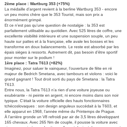
2ème place : Wartburg 353 (+75%)
La médaille d’argent revient à la berline Wartburg 353 - encore
un peu moins chère que le 353 Tourist, mais son prix a
énormément grimpé.
Et ce n’est pas qu’une question de nostalgie : la 353 est
parfaitement utilisable au quotidien. Avec 525 litres de coffre, une
excellente visibilité intérieure et une suspension souple, un peu
haute sur pattes et à la française, elle avale les bosses et les
transforme en doux balancements. Le reste est absorbé par les
épais sièges à ressorts. Autrement dit, pas besoin d’être sportif
pour monter sur le podium !
1ère place : Tatra T613 (+82%)
Imaginez, pour saluer le vainqueur, l’ouverture de fête en ré
majeur de Bedrich Smetana, avec tambours et violons : voici le
grand gagnant ! Tout droit sorti du pays de Smetana : la Tatra
T613.
Entre nous, la Tatra T613 n’a rien d’une voiture joyeuse ou
exubérante - ni peinte en argent, ni encore moins dans son noir
typique. C’était la voiture officielle des hauts fonctionnaires
tchécoslovaques : son design anguleux succédait à la T603, et
elle apparut en 1968, l’année même du Printemps de Prague.
À l’arrière gronde un V8 refroidi par air de 3,5 litres développant
165 chevaux. Avec 265 Nm de couple, il pousse la voiture avec