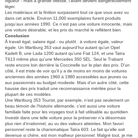
vigueur - mais à grande vitesse, l’avant devient dangereusement
léger.
Les matériaux et la finition surpassent tout ce que vous avez vu
dans cet article. Environ 11,000 exemplaires furent produits
jusqu’aux années 1990. Ce n’est pas une voiture innocente, mais
une voiture désirable, et les prix du marché le reflètent bien.
Conclusion
À travail égal, salaire égal - ou plutôt : à voiture égale, valeur
égale. Un Wartburg 353 vaut aujourd’hui autant qu’un Opel
Kadett B, une Lada 1200 autant qu’une Fiat 124, et une Tatra
T613 même plus qu’une Mercedes 350 SEL. Seul le Trabant
reste encore loin derrière la Coccinelle sur le plan des prix. D’un
côté, il est triste de voir qu’il y a de moins en moins de voitures
anciennes des années 1960 à 1980 accessibles aux jeunes ou
aux passionnés au budget modeste. Mais d’un autre côté, cette
hausse des prix traduit une reconnaissance méritée pour la
plupart de ces modèles.
Une Wartburg 353 Tourist, par exemple, n’est pas seulement un
beau témoin de l’histoire allemande, c’est aussi une voiture
familiale faite pour les voyages tout à fait utilisable au quotidien.
Investir dans une telle voiture pour la préserver n’a désormais
plus rien d’irrationnel, au vu des valeurs atteintes. Mon favori
personnel reste la charismatique Tatra 603. Le fait qu’elle soit
devenue si chère, est mon malheur personnel. Malgré tout, je me