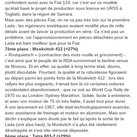
confondent aussi avec la Fiat 124, car c’est sur ce modèle
qu’était basé le projet de production sous licence en URSS à
Togliatti, dans la région de Samara.
Mais avec des pièces Fiat, on ne va pas très loin sur la première
Lada : les ingénieurs soviétiques avaient modifié plus de mille
détails avant de lancer la production en série. Ce n’est pas un
problème, car l’approvisionnement en pièces détachées pour la
Lada est bien meilleur que pour la Fiat.
7ème place : Moskvitch 412 (+27%)
« Rostquietsch » (contraction des mots rouille et grincement) -
c’est ainsi que le peuple de la RDA surnommait la berline venue
de Moscou. Et en effet, sa qualité à long terme était, disons,
plutôt discutable. Pourtant, la qualité et la robustesse figuraient
au départ parmi les points forts de la Moskvitch 412 : lors des
rallyes les plus exigeants, il tenait bon là où certaines voitures
occidentales abandonnaient - que ce soit au World Cup Rally de
1970 ou au London–Sydney Marathon. Solide, facile à entretenir,
et avec son moteur de 75 ch très fiable, il avait tout pour durer.
À son lancement en 1967, elle était technologiquement avancée,
avec assistance de freinage et moteur en aluminium. Mais son
déclin s’explique sans doute par le fait qu’après la sortie de la
Lada (voir plus haut), la Moskvitch n’a plus été réellement
développée et s’est vite retrouvé dépassée.
6ème place : Tatra 603-2 (+29%)