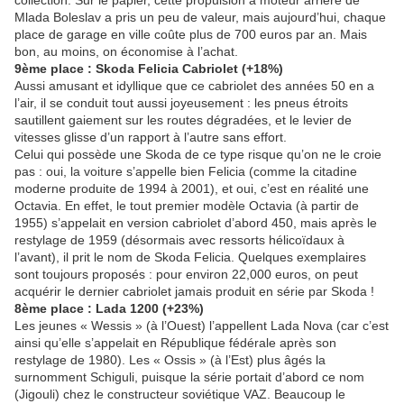
collection. Sur le papier, cette propulsion à moteur arrière de
Mlada Boleslav a pris un peu de valeur, mais aujourd’hui, chaque
place de garage en ville coûte plus de 700 euros par an. Mais
bon, au moins, on économise à l’achat.
9ème place : Skoda Felicia Cabriolet (+18%)
Aussi amusant et idyllique que ce cabriolet des années 50 en a
l’air, il se conduit tout aussi joyeusement : les pneus étroits
sautillent gaiement sur les routes dégradées, et le levier de
vitesses glisse d’un rapport à l’autre sans effort.
Celui qui possède une Skoda de ce type risque qu’on ne le croie
pas : oui, la voiture s’appelle bien Felicia (comme la citadine
moderne produite de 1994 à 2001), et oui, c’est en réalité une
Octavia. En effet, le tout premier modèle Octavia (à partir de
1955) s’appelait en version cabriolet d’abord 450, mais après le
restylage de 1959 (désormais avec ressorts hélicoïdaux à
l’avant), il prit le nom de Skoda Felicia. Quelques exemplaires
sont toujours proposés : pour environ 22,000 euros, on peut
acquérir le dernier cabriolet jamais produit en série par Skoda !
8ème place : Lada 1200 (+23%)
Les jeunes « Wessis » (à l’Ouest) l’appellent Lada Nova (car c’est
ainsi qu’elle s’appelait en République fédérale après son
restylage de 1980). Les « Ossis » (à l’Est) plus âgés la
surnomment Schiguli, puisque la série portait d’abord ce nom
(Jigouli) chez le constructeur soviétique VAZ. Beaucoup le