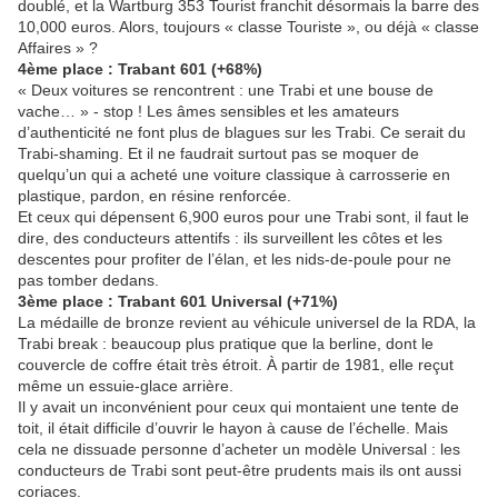
doublé, et la Wartburg 353 Tourist franchit désormais la barre des
10,000 euros. Alors, toujours « classe Touriste », ou déjà « classe
Affaires » ?
4ème place : Trabant 601 (+68%)
« Deux voitures se rencontrent : une Trabi et une bouse de
vache… » - stop ! Les âmes sensibles et les amateurs
d’authenticité ne font plus de blagues sur les Trabi. Ce serait du
Trabi-shaming. Et il ne faudrait surtout pas se moquer de
quelqu’un qui a acheté une voiture classique à carrosserie en
plastique, pardon, en résine renforcée.
Et ceux qui dépensent 6,900 euros pour une Trabi sont, il faut le
dire, des conducteurs attentifs : ils surveillent les côtes et les
descentes pour profiter de l’élan, et les nids-de-poule pour ne
pas tomber dedans.
3ème place : Trabant 601 Universal (+71%)
La médaille de bronze revient au véhicule universel de la RDA, la
Trabi break : beaucoup plus pratique que la berline, dont le
couvercle de coffre était très étroit. À partir de 1981, elle reçut
même un essuie-glace arrière.
Il y avait un inconvénient pour ceux qui montaient une tente de
toit, il était difficile d’ouvrir le hayon à cause de l’échelle. Mais
cela ne dissuade personne d’acheter un modèle Universal : les
conducteurs de Trabi sont peut-être prudents mais ils ont aussi
coriaces.