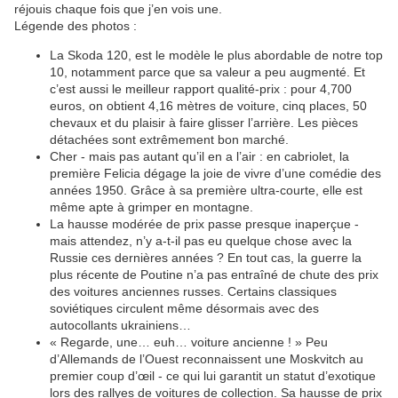
réjouis chaque fois que j’en vois une.
Légende des photos :
La Skoda 120, est le modèle le plus abordable de notre top
10, notamment parce que sa valeur a peu augmenté. Et
c’est aussi le meilleur rapport qualité-prix : pour 4,700
euros, on obtient 4,16 mètres de voiture, cinq places, 50
chevaux et du plaisir à faire glisser l’arrière. Les pièces
détachées sont extrêmement bon marché.
Cher - mais pas autant qu’il en a l’air : en cabriolet, la
première Felicia dégage la joie de vivre d’une comédie des
années 1950. Grâce à sa première ultra-courte, elle est
même apte à grimper en montagne.
La hausse modérée de prix passe presque inaperçue -
mais attendez, n’y a-t-il pas eu quelque chose avec la
Russie ces dernières années ? En tout cas, la guerre la
plus récente de Poutine n’a pas entraîné de chute des prix
des voitures anciennes russes. Certains classiques
soviétiques circulent même désormais avec des
autocollants ukrainiens…
« Regarde, une… euh… voiture ancienne ! » Peu
d’Allemands de l’Ouest reconnaissent une Moskvitch au
premier coup d’œil - ce qui lui garantit un statut d’exotique
lors des rallyes de voitures de collection. Sa hausse de prix