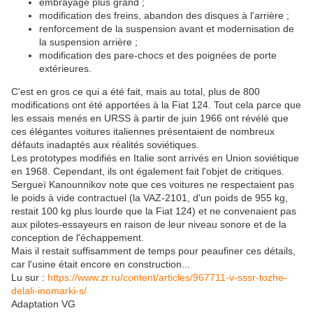
embrayage plus grand ;
modification des freins, abandon des disques à l'arrière ;
renforcement de la suspension avant et modernisation de
la suspension arrière ;
modification des pare-chocs et des poignées de porte
extérieures.
C'est en gros ce qui a été fait, mais au total, plus de 800
modifications ont été apportées à la Fiat 124. Tout cela parce que
les essais menés en URSS à partir de juin 1966 ont révélé que
ces élégantes voitures italiennes présentaient de nombreux
défauts inadaptés aux réalités soviétiques.
Les prototypes modifiés en Italie sont arrivés en Union soviétique
en 1968. Cependant, ils ont également fait l'objet de critiques.
Sergueï Kanounnikov note que ces voitures ne respectaient pas
le poids à vide contractuel (la VAZ-2101, d'un poids de 955 kg,
restait 100 kg plus lourde que la Fiat 124) et ne convenaient pas
aux pilotes-essayeurs en raison de leur niveau sonore et de la
conception de l'échappement.
Mais il restait suffisamment de temps pour peaufiner ces détails,
car l'usine était encore en construction...
Lu sur :
https://www.zr.ru/content/articles/967711-v-sssr-tozhe-
delali-inomarki-s/
Adaptation VG