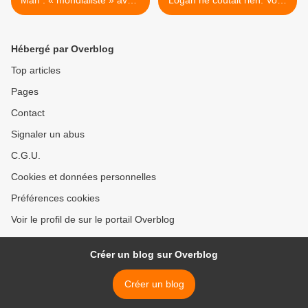
Man : « mondialiste » avant
Logan ne coûtait rien. Vous
l’heure.
n’en voudriez pas
aujourd’hui. >
Hébergé par Overblog
Top articles
Pages
Contact
Signaler un abus
C.G.U.
Cookies et données personnelles
Préférences cookies
Voir le profil de sur le portail Overblog
Créer un blog sur Overblog
Créer un blog