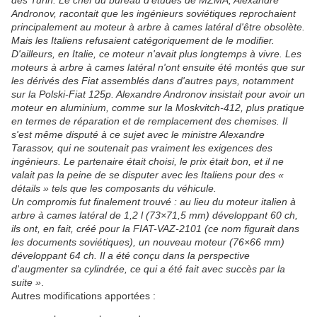
dès Turin. Le chef du bureau d’études de MZMA, Alexandre
Andronov, racontait que les ingénieurs soviétiques reprochaient
principalement au moteur à arbre à cames latéral d'être obsolète.
Mais les Italiens refusaient catégoriquement de le modifier.
D'ailleurs, en Italie, ce moteur n'avait plus longtemps à vivre. Les
moteurs à arbre à cames latéral n'ont ensuite été montés que sur
les dérivés des Fiat assemblés dans d'autres pays, notamment
sur la Polski-Fiat 125p. Alexandre Andronov insistait pour avoir un
moteur en aluminium, comme sur la Moskvitch-412, plus pratique
en termes de réparation et de remplacement des chemises. Il
s'est même disputé à ce sujet avec le ministre Alexandre
Tarassov, qui ne soutenait pas vraiment les exigences des
ingénieurs. Le partenaire était choisi, le prix était bon, et il ne
valait pas la peine de se disputer avec les Italiens pour des «
détails » tels que les composants du véhicule.
Un compromis fut finalement trouvé : au lieu du moteur italien à
arbre à cames latéral de 1,2 l (73×71,5 mm) développant 60 ch,
ils ont, en fait, créé pour la FIAT-VAZ-2101 (ce nom figurait dans
les documents soviétiques), un nouveau moteur (76×66 mm)
développant 64 ch. Il a été conçu dans la perspective
d'augmenter sa cylindrée, ce qui a été fait avec succès par la
suite »
.
Autres modifications apportées :