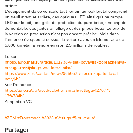
ainsi que des blocages pneumatiques des différentiels avant et
arrière.
L'équipement de ce véhicule tout-terrain au look brutal comprend
un treuil avant et arrière, des optiques LED ainsi qu’une rampe
LED sur le toit, une grille de protection du pare-brise, une capote
démontable, des jantes en alliage et des pneus boue. Le prix de
la version de production n'est pas encore précisé. Mais dans
l’annonce évoquée ci-dessus, la voiture avec un kilométrage de
5,000 km était à vendre environ 2,5 millions de roubles.
Lu sur :
https://auto.mail.ru/article/101738-v-seti-poyavilis-izobrazheniya-
novogo-rossijskogo-vnedorozhnika/
https://www.zr.ru/content/news/965662-v-rossii-zapatentovali-
novyj-b/
Voir l’annonce :
https://auto.ru/atv/used/sale/transmash/vetluga/4270773-
17f4784b/
Adaptation VG
#ZTM
#Transmach
#3925
#Vetluga
#Nouveauté
Partager