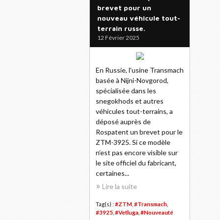
brevet pour un
nouveau véhicule tout-
terrain russe.
12 Février 2025
En Russie, l'usine Transmach
basée à Nijni-Novgorod,
spécialisée dans les
snegokhods et autres
véhicules tout-terrains, a
déposé auprès de
Rospatent un brevet pour le
ZTM-3925. Si ce modèle
n’est pas encore visible sur
le site officiel du fabricant,
certaines...
Lire la suite
Tag(s) :
#ZTM
,
#Transmach
,
#3925
,
#Vetluga
,
#Nouveauté