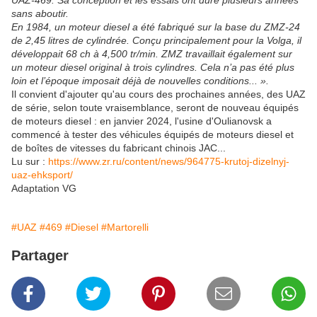
UAZ-469. Sa conception et les essais ont duré plusieurs années
sans aboutir.
En 1984, un moteur diesel a été fabriqué sur la base du ZMZ-24
de 2,45 litres de cylindrée. Conçu principalement pour la Volga, il
développait 68 ch à 4,500 tr/min. ZMZ travaillait également sur
un moteur diesel original à trois cylindres. Cela n’a pas été plus
loin et l’époque imposait déjà de nouvelles conditions... ».
Il convient d'ajouter qu'au cours des prochaines années, des UAZ
de série, selon toute vraisemblance, seront de nouveau équipés
de moteurs diesel : en janvier 2024, l'usine d'Oulianovsk a
commencé à tester des véhicules équipés de moteurs diesel et
de boîtes de vitesses du fabricant chinois JAC...
Lu sur :
https://www.zr.ru/content/news/964775-krutoj-dizelnyj-
uaz-ehksport/
Adaptation VG
#UAZ
#469
#Diesel
#Martorelli
Partager