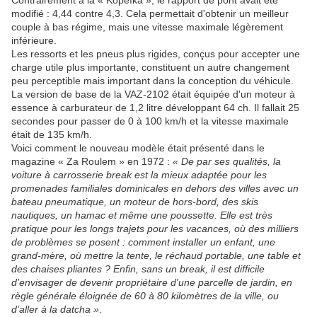
Contrairement à la « Kopeïka », le rapport de pont avait été
modifié : 4,44 contre 4,3. Cela permettait d'obtenir un meilleur
couple à bas régime, mais une vitesse maximale légèrement
inférieure.
Les ressorts et les pneus plus rigides, conçus pour accepter une
charge utile plus importante, constituent un autre changement
peu perceptible mais important dans la conception du véhicule.
La version de base de la VAZ-2102 était équipée d'un moteur à
essence à carburateur de 1,2 litre développant 64 ch. Il fallait 25
secondes pour passer de 0 à 100 km/h et la vitesse maximale
était de 135 km/h.
Voici comment le nouveau modèle était présenté dans le
magazine « Za Roulem » en 1972 :
« De par ses qualités, la
voiture à carrosserie break est la mieux adaptée pour les
promenades familiales dominicales en dehors des villes avec un
bateau pneumatique, un moteur de hors-bord, des skis
nautiques, un hamac et même une poussette. Elle est très
pratique pour les longs trajets pour les vacances, où des milliers
de problèmes se posent : comment installer un enfant, une
grand-mère, où mettre la tente, le réchaud portable, une table et
des chaises pliantes ? Enfin, sans un break, il est difficile
d’envisager de devenir propriétaire d'une parcelle de jardin, en
règle générale éloignée de 60 à 80 kilomètres de la ville, ou
d’aller à la datcha »
.