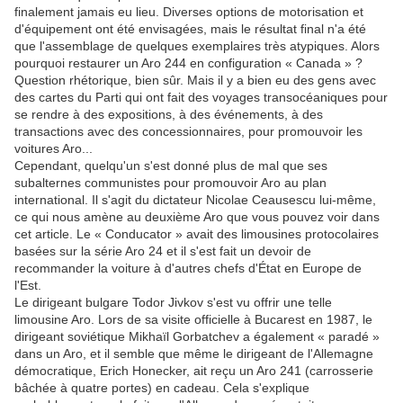
finalement jamais eu lieu. Diverses options de motorisation et
d'équipement ont été envisagées, mais le résultat final n'a été
que l'assemblage de quelques exemplaires très atypiques. Alors
pourquoi restaurer un Aro 244 en configuration « Canada » ?
Question rhétorique, bien sûr. Mais il y a bien eu des gens avec
des cartes du Parti qui ont fait des voyages transocéaniques pour
se rendre à des expositions, à des événements, à des
transactions avec des concessionnaires, pour promouvoir les
voitures Aro...
Cependant, quelqu'un s'est donné plus de mal que ses
subalternes communistes pour promouvoir Aro au plan
international. Il s'agit du dictateur Nicolae Ceausescu lui-même,
ce qui nous amène au deuxième Aro que vous pouvez voir dans
cet article. Le « Conducator » avait des limousines protocolaires
basées sur la série Aro 24 et il s'est fait un devoir de
recommander la voiture à d'autres chefs d'État en Europe de
l'Est.
Le dirigeant bulgare Todor Jivkov s'est vu offrir une telle
limousine Aro. Lors de sa visite officielle à Bucarest en 1987, le
dirigeant soviétique Mikhaïl Gorbatchev a également « paradé »
dans un Aro, et il semble que même le dirigeant de l'Allemagne
démocratique, Erich Honecker, ait reçu un Aro 241 (carrosserie
bâchée à quatre portes) en cadeau. Cela s'explique