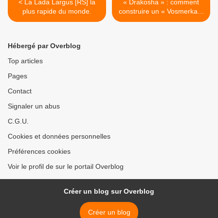
< La Lada Largus [RS] la
« Drakosha » : comment
plus rapide du monde.
construire un « Vosmerka »
de 850 ch ? >
Hébergé par Overblog
Top articles
Pages
Contact
Signaler un abus
C.G.U.
Cookies et données personnelles
Préférences cookies
Voir le profil de sur le portail Overblog
Créer un blog sur Overblog
Créer un blog