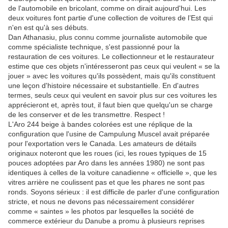
de l'automobile en bricolant, comme on dirait aujourd'hui. Les
deux voitures font partie d'une collection de voitures de l’Est qui
n'en est qu'à ses débuts.
Dan Athanasiu, plus connu comme journaliste automobile que
comme spécialiste technique, s'est passionné pour la
restauration de ces voitures. Le collectionneur et le restaurateur
estime que ces objets n'intéresseront pas ceux qui veulent « se la
jouer » avec les voitures qu'ils possèdent, mais qu'ils constituent
une leçon d'histoire nécessaire et substantielle. En d'autres
termes, seuls ceux qui veulent en savoir plus sur ces voitures les
apprécieront et, après tout, il faut bien que quelqu'un se charge
de les conserver et de les transmettre. Respect !
L'Aro 244 beige à bandes colorées est une réplique de la
configuration que l'usine de Campulung Muscel avait préparée
pour l'exportation vers le Canada. Les amateurs de détails
originaux noteront que les roues (ici, les roues typiques de 15
pouces adoptées par Aro dans les années 1980) ne sont pas
identiques à celles de la voiture canadienne « officielle », que les
vitres arrière ne coulissent pas et que les phares ne sont pas
ronds. Soyons sérieux : il est difficile de parler d'une configuration
stricte, et nous ne devons pas nécessairement considérer
comme « saintes » les photos par lesquelles la société de
commerce extérieur du Danube a promu à plusieurs reprises