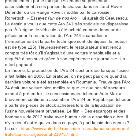
probablement par le fait que l'Allemand se présentait
ostensiblement à ses parties de chasse dans un Land-Rover
Defender ou un Range Rover, modifié par le carrossier
Rometsch.
« Essayez l'un de nos Aro »
lui aurait dit Ceausescu.
Le destin a voulu que cette Aro 241 très spéciale ne disparaisse
pas. À l'origine, le véhicule a été acheté comme donneur de
pièces pour la restauration de l'Aro 244 « canadien »
(l'empattement et la partie technique sont identiques, le moteur
est de type L25). Heureusement, le restaurateur s'est rendu
compte très tôt qu'il s'agissait d'une voiture inhabituelle et a
enquêté à son sujet grâce à son expérience de journaliste. Un
effort gagnant.
En théorie, la production de l'Aro 24 s'est arrêtée lorsque l'usine
a fait faillite en 2006. En pratique, on ne peut pas dire quand la
dernière voiture a été assemblée en Roumanie. Preuve que l'Aro
24 était une voiture bien meilleure que ce que ses détracteurs
aiment à prétendre : le concessionnaire tchèque Auto Max a
brièvement continué à assembler l'Aro 24 en République tchèque
à partir de pièces de stock achetées lors de la liquidation de
l'usine nouvellement privatisée. Le film « Des escargots et des
hommes » de 2012 traite avec humour de la disparition d'Aro. Il
n'y a rien d'autre qui va dans ce pays, à part la joie des ennuis ?
Lu sur :
https://www.auto-bild.ro/stiri/aro-canadianul-si-germanul-
frate-bun-cu-argeseanul-210757.html