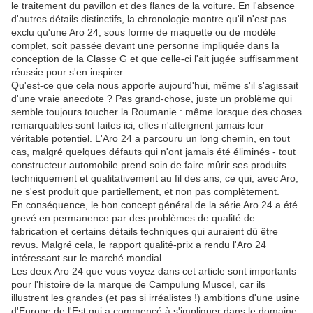
le traitement du pavillon et des flancs de la voiture. En l'absence
d'autres détails distinctifs, la chronologie montre qu'il n'est pas
exclu qu'une Aro 24, sous forme de maquette ou de modèle
complet, soit passée devant une personne impliquée dans la
conception de la Classe G et que celle-ci l'ait jugée suffisamment
réussie pour s'en inspirer.
Qu'est-ce que cela nous apporte aujourd'hui, même s'il s'agissait
d'une vraie anecdote ? Pas grand-chose, juste un problème qui
semble toujours toucher la Roumanie : même lorsque des choses
remarquables sont faites ici, elles n'atteignent jamais leur
véritable potentiel. L'Aro 24 a parcouru un long chemin, en tout
cas, malgré quelques défauts qui n'ont jamais été éliminés - tout
constructeur automobile prend soin de faire mûrir ses produits
techniquement et qualitativement au fil des ans, ce qui, avec Aro,
ne s'est produit que partiellement, et non pas complètement.
En conséquence, le bon concept général de la série Aro 24 a été
grevé en permanence par des problèmes de qualité de
fabrication et certains détails techniques qui auraient dû être
revus. Malgré cela, le rapport qualité-prix a rendu l'Aro 24
intéressant sur le marché mondial.
Les deux Aro 24 que vous voyez dans cet article sont importants
pour l'histoire de la marque de Campulung Muscel, car ils
illustrent les grandes (et pas si irréalistes !) ambitions d'une usine
d'Europe de l'Est qui a commencé à s'impliquer dans le domaine