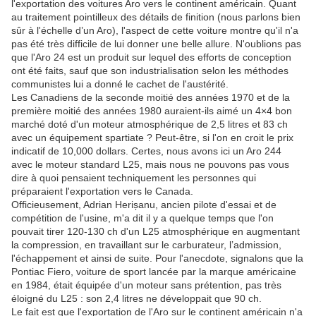
l'exportation des voitures Aro vers le continent américain. Quant
au traitement pointilleux des détails de finition (nous parlons bien
sûr à l'échelle d’un Aro), l'aspect de cette voiture montre qu'il n'a
pas été très difficile de lui donner une belle allure. N'oublions pas
que l'Aro 24 est un produit sur lequel des efforts de conception
ont été faits, sauf que son industrialisation selon les méthodes
communistes lui a donné le cachet de l'austérité.
Les Canadiens de la seconde moitié des années 1970 et de la
première moitié des années 1980 auraient-ils aimé un 4×4 bon
marché doté d'un moteur atmosphérique de 2,5 litres et 83 ch
avec un équipement spartiate ? Peut-être, si l'on en croit le prix
indicatif de 10,000 dollars. Certes, nous avons ici un Aro 244
avec le moteur standard L25, mais nous ne pouvons pas vous
dire à quoi pensaient techniquement les personnes qui
préparaient l'exportation vers le Canada.
Officieusement, Adrian Herișanu, ancien pilote d'essai et de
compétition de l'usine, m'a dit il y a quelque temps que l'on
pouvait tirer 120-130 ch d'un L25 atmosphérique en augmentant
la compression, en travaillant sur le carburateur, l’admission,
l'échappement et ainsi de suite. Pour l'anecdote, signalons que la
Pontiac Fiero, voiture de sport lancée par la marque américaine
en 1984, était équipée d'un moteur sans prétention, pas très
éloigné du L25 : son 2,4 litres ne développait que 90 ch.
Le fait est que l'exportation de l'Aro sur le continent américain n'a