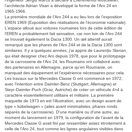
l'ingénieur Sergiu Marcu a déclaré à Evenimentul Muscelean,
l’architecte Adrian Visan a développé la forme de l'Aro 24 en
1965-1966.
La première mondiale de l’Aro 244 a eu lieu lors de l’exposition
EREN 1969 (Exposition des réalisations de l'économie nationale).
L'espace alloué aux voitures roumaines lors de cette édition de
l'EREN a probablement fait sensation, car non loin de l'Aro 244
se trouvait également la Dacia 1300. Un œil attentif aurait
remarqué que les phares de l'Aro 244 et de la Dacia 1300 sont
similaires. Il y a quelques années, j'ai appris de Laurențiu Sterian,
qui était designer chez Aro depuis 1978, que pour le prototypage
de la carrosserie de l'Aro 24, les Roumains ont collaboré avec
des partenaires en Allemagne, parce qu’en Roumanie, on
manquait des équipement et l'expérience nécessaires pour cela.
Les travaux sur la Mercedes Classe G ont commencé en 1972,
avec l'intention entre Daimler-Benz (Stuttgart, Allemagne) et
Steyr-Daimler-Puch (Graz, Autriche) de créer un véhicule 4×4 à
caractère essentiellement utilitaire et militaire. La première
maquette de 1973 en est l'illustration, avec un design avant de
type « kübelwagen » (ailes avant minimalistes, phares ronds
séparés de la carrosserie). D'une manière ou d'une autre, au
moment du lancement en 1979, la configuration de l'avant de la
Mercedes Classe G avait fini par ressembler assez étroitement à
celle de l'Aro 24, tout comme les lignes angulaires visibles dans