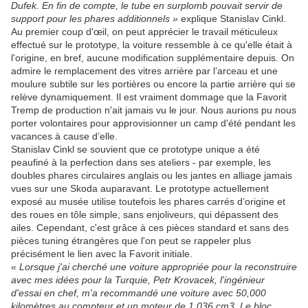
Dufek. En fin de compte, le tube en surplomb pouvait servir de
support pour les phares additionnels »
explique Stanislav Cinkl.
Au premier coup d'œil, on peut apprécier le travail méticuleux
effectué sur le prototype, la voiture ressemble à ce qu'elle était à
l'origine, en bref, aucune modification supplémentaire depuis. On
admire le remplacement des vitres arrière par l’arceau et une
moulure subtile sur les portières ou encore la partie arrière qui se
relève dynamiquement. Il est vraiment dommage que la Favorit
Tremp de production n'ait jamais vu le jour. Nous aurions pu nous
porter volontaires pour approvisionner un camp d'été pendant les
vacances à cause d’elle.
Stanislav Cinkl se souvient que ce prototype unique a été
peaufiné à la perfection dans ses ateliers - par exemple, les
doubles phares circulaires anglais ou les jantes en alliage jamais
vues sur une Skoda auparavant. Le prototype actuellement
exposé au musée utilise toutefois les phares carrés d’origine et
des roues en tôle simple, sans enjoliveurs, qui dépassent des
ailes. Cependant, c'est grâce à ces pièces standard et sans des
pièces tuning étrangères que l'on peut se rappeler plus
précisément le lien avec la Favorit initiale.
« Lorsque j'ai cherché une voiture appropriée pour la reconstruire
avec mes idées pour la Turquie, Petr Krovacek, l'ingénieur
d'essai en chef, m'a recommandé une voiture avec 50,000
kilomètres au compteur et un moteur de 1,036 cm3. Le bloc