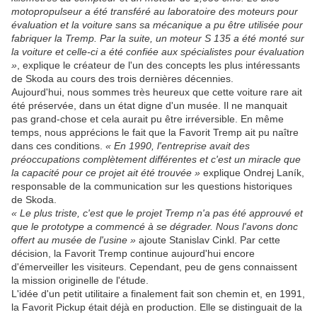
motopropulseur a été transféré au laboratoire des moteurs pour
évaluation et la voiture sans sa mécanique a pu être utilisée pour
fabriquer la Tremp. Par la suite, un moteur S 135 a été monté sur
la voiture et celle-ci a été confiée aux spécialistes pour évaluation
»
, explique le créateur de l'un des concepts les plus intéressants
de Skoda au cours des trois dernières décennies.
Aujourd'hui, nous sommes très heureux que cette voiture rare ait
été préservée, dans un état digne d'un musée. Il ne manquait
pas grand-chose et cela aurait pu être irréversible. En même
temps, nous apprécions le fait que la Favorit Tremp ait pu naître
dans ces conditions.
« En 1990, l'entreprise avait des
préoccupations complètement différentes et c'est un miracle que
la capacité pour ce projet ait été trouvée »
explique Ondrej Laník,
responsable de la communication sur les questions historiques
de Skoda.
« Le plus triste, c'est que le projet Tremp n'a pas été approuvé et
que le prototype a commencé à se dégrader. Nous l'avons donc
offert au musée de l'usine »
ajoute Stanislav Cinkl. Par cette
décision, la Favorit Tremp continue aujourd'hui encore
d'émerveiller les visiteurs. Cependant, peu de gens connaissent
la mission originelle de l'étude.
L'idée d'un petit utilitaire a finalement fait son chemin et, en 1991,
la Favorit Pickup était déjà en production. Elle se distinguait de la