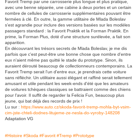
Favorit Tremp par une carrosserie plus longue et plus pratique,
avec une benne séparée, une cabine à deux portes et un certain
nombre de cellules de carrosserie supplémentaires pouvant être
fermées à clé. En outre, la gamme utilitaire de Mlada Boleslav
s'est agrandie pour inclure des versions basées sur les modèles
passagers standard : la Favorit Praktik et la Forman Praktik. En
prime, la Forman Plus, doté d'une structure surélevée, a fait son
apparition.
En découvrant les trésors secrets de Mlada Boleslav, je me dis
parfois que c'est peut-être une bonne chose que nombre d'entre
eux n'aient même pas quitté le stade du prototype. Sinon, ils
auraient dérouté beaucoup de collectionneurs contemporains. La
Favorit Tremp serait l'un d'entre eux, je prendrais cette voiture
sans réfléchir. Un utilitaire aussi élégant et raffiné serait tellement
amusant et utile pendant les week-ends d'été que les amateurs
de voitures tchèques classiques se battraient comme des chiens
pour l'avoir. Il suffit de regarder la Felicia Fun, beaucoup plus
jeune, qui bat déjà des records de prix !
Lu sur :
https://www.auto.cz/skoda-favorit-tremp-mohla-byt-vsim-
cim-jste-chteli-dodnes-litujeme-ze-nesla-do-vyroby-148208
Adaptation VG
#Histoire
#Skoda
#Favorit
#Tremp
#Prototype