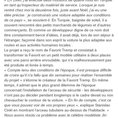
« En 1990, j'ai effectué deux missions de quatre mois en Turquie
en tant qu'inspecteur du matériel de service. Lorsque je suis
rentré chez moi la deuxième fois, juste avant Noël, j'ai eu une
idée précise : je construirais une voiture adaptée aux conditions
de ce pays »
, se souvient-il. En Turquie, baignée de soleil, il a
souvent rencontré des petits marchands de légumes et d'autres
commerçants. Et comme un développeur digne de ce nom doit
être constamment bercé d'idées, il avait déjà, lors de son séjour à
l'étranger, façonné dans son esprit la voiture la plus adaptée aux
routes et aux activités humaines locales .
Le projet a reçu le nom de Favorit Tremp et consistait à
transformer la Favorit en un petit modèle utilitaire à deux places
avec une paroi arrière enroulable, qui n'a malheureusement pas
été produite et livrée à temps.
« Compte tenu des conditions de l'époque, il est presque difficile
de croire qu'il n'a fallu que dix semaines pour réaliser l'ensemble
du projet »
s'étonne le créateur de la Favorit Tremp. En même
temps, il admet que le plus grand dilemme de l'époque
concernait l'installation de l’arceau de sécurité - les développeurs
n'ont pas pu décider pendant longtemps si le cadre devait ou non
chevaucher le contour de la voiture.
« En fin de compte, c'est ce
que vous pouvez voir de vos propres yeux »
, explique Stanislav
Cinkl en montrant l’arceau tubulaire au-dessus de l’habitacle.
«
Nous avons résolu ce problème avec le célèbre modéliste Jiri