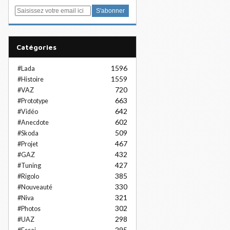
E
m
a
i
Catégories
l
1596
#Lada
1559
#Histoire
720
#VAZ
663
#Prototype
642
#Vidéo
602
#Anecdote
509
#Skoda
467
#Projet
432
#GAZ
427
#Tuning
385
#Rigolo
330
#Nouveauté
321
#Niva
302
#Photos
298
#UAZ
295