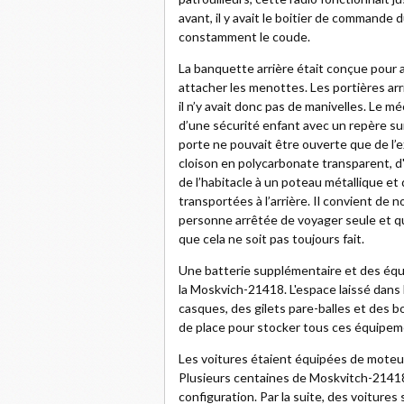
avant, il y avait le boitier de commande
constamment le coude.
La banquette arrière était conçue pour a
attacher les menottes. Les portières arr
il n’y avait donc pas de manivelles. Le m
d’une sécurité enfant avec un repère sur 
porte ne pouvait être ouverte que de l’e
cloison en polycarbonate transparent, d
de l’habitacle à un poteau métallique e
transportées à l’arrière. Il convient de n
personne arrêtée de voyager seule et qu’u
que cela ne soit pas toujours fait.
Une batterie supplémentaire et des équ
la Moskvich-21418. L'espace laissé dans 
casques, des gilets pare-balles et des bou
de place pour stocker tous ces équipem
Les voitures étaient équipées de moteu
Plusieurs centaines de Moskvitch-21418 
configuration. Par la suite, des voiture