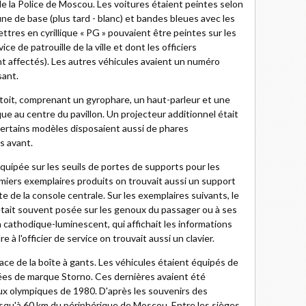
 la Police de Moscou. Les voitures étaient peintes selon
une de base (plus tard - blanc) et bandes bleues avec les
 lettres en cyrillique « PG » pouvaient être peintes sur les
e de patrouille de la ville et dont les officiers
t affectés). Les autres véhicules avaient un numéro
sant.
 toit, comprenant un gyrophare, un haut-parleur et une
ique au centre du pavillon. Un projecteur additionnel était
. Certains modèles disposaient aussi de phares
s avant.
 équipée sur les seuils de portes de supports pour les
iers exemplaires produits on trouvait aussi un support
te de la console centrale. Sur les exemplaires suivants, le
 était souvent posée sur les genoux du passager ou à ses
an cathodique-luminescent, qui affichait les informations
 à l'officier de service on trouvait aussi un clavier.
lace de la boîte à gants. Les véhicules étaient équipés de
ées de marque Storno. Ces dernières avaient été
ux olympiques de 1980. D'après les souvenirs des
jusqu'à 60 km du périphérique de Moscou. Entre les sièges