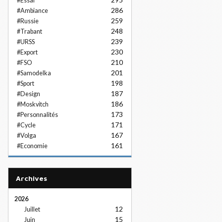
#Essai
286
#Ambiance
259
#Russie
248
#Trabant
239
#URSS
230
#Export
210
#FSO
201
#Samodelka
198
#Sport
187
#Design
186
#Moskvitch
173
#Personnalités
171
#Cycle
167
#Volga
161
#Economie
Archives
2026
12
Juillet
15
Juin