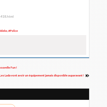
1418.html
Aleko
,
#Police
nouvelle Fun !
Les Lada vont avoir un équipement jamais disponible auparavant !