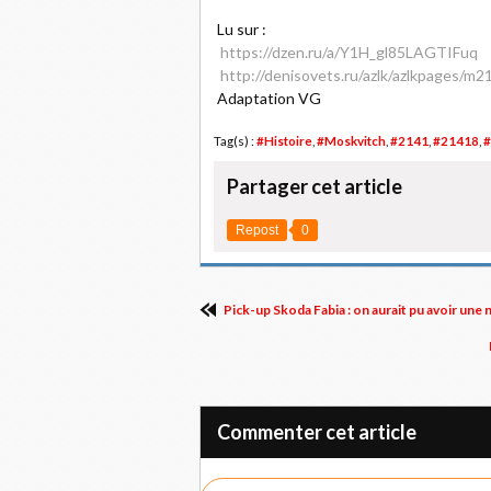
Lu sur :
https://dzen.ru/a/Y1H_gl85LAGTIFuq
http://denisovets.ru/azlk/azlkpages/m2
Adaptation VG
Tag(s) :
#Histoire
,
#Moskvitch
,
#2141
,
#21418
,
#
Partager cet article
Repost
0
Pick-up Skoda Fabia : on aurait pu avoir une 
Commenter cet article