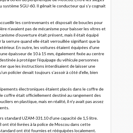
 du système SGU-60. Il gênait le conducteur qui s’y cognait
ccueillir les contrevenants et disposait de boucles pour
ière n’avaient pas de mécanisme pour baisser les vitres et
écanisme d’ouverture était présent, mais il était équipé
la serrure quand elle était verrouillée signifiant que la
xtérieur. En outre, les voitures étaient équipées d’une
'une épaisseur de 10 à 15 mm, également fixée au centre
t destinée à protéger l'équipage du véhicule personnes
oter que les instructions interdisaient de laisser une
n policier devait toujours s’assoir à côté d’elle, bien
ipements électroniques étaient placés dans le coffre de
le coffre était officiellement destiné au rangement des
cliers en plastique, mais en réalité, il n'y avait pas assez
ents.
rs standard UZAM-331.10 d'une capacité de 1,5 litre.
ont été livrées à la police de Moscou dans cette
s standard ont été fournies et rééquipées localement.