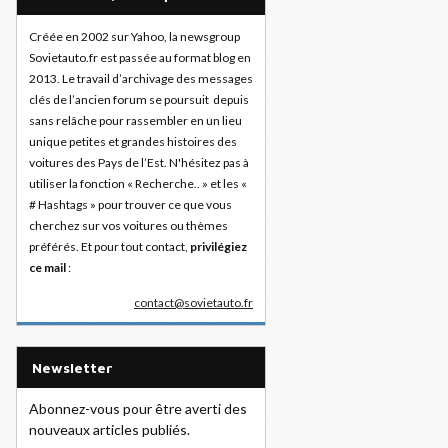
Créée en 2002 sur Yahoo, la newsgroup
Sovietauto.fr est passée au format blog en
2013. Le travail d’archivage des messages
clés de l’ancien forum se poursuit depuis
sans relâche pour rassembler en un lieu
unique petites et grandes histoires des
voitures des Pays de l’Est. N'hésitez pas à
utiliser la fonction « Recherche.. » et les «
# Hashtags » pour trouver ce que vous
cherchez sur vos voitures ou thèmes
préférés. Et pour tout contact,
privilégiez
ce mail
:
contact@sovietauto.fr
Newsletter
Abonnez-vous pour être averti des
nouveaux articles publiés.