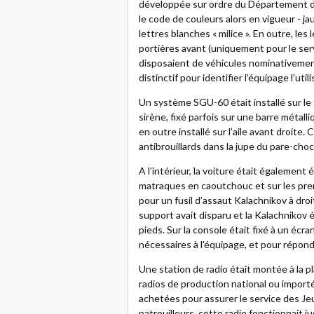
développée sur ordre du Département de
le code de couleurs alors en vigueur - ja
lettres blanches « milice ». En outre, les
portières avant (uniquement pour le servic
disposaient de véhicules nominativemen
distinctif pour identifier l’équipage l’utili
Un système SGU-60 était installé sur le
sirène, fixé parfois sur une barre métall
en outre installé sur l’aile avant droite
antibrouillards dans la jupe du pare-choc
A l’intérieur, la voiture était également
matraques en caoutchouc et sur les prem
pour un fusil d’assaut Kalachnikov à droi
support avait disparu et la Kalachnikov
pieds. Sur la console était fixé à un écr
nécessaires à l'équipage, et pour répondre
Une station de radio était montée à la p
radios de production national ou import
achetées pour assurer le service des Je
patrouilleurs, cette radio fonctionnait 