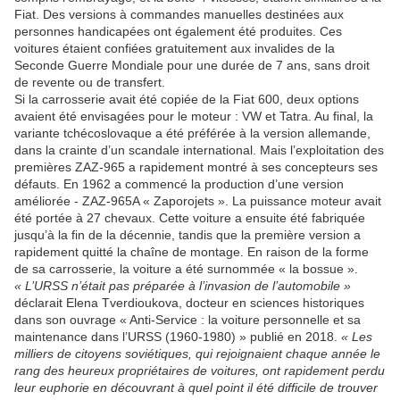
Fiat. Des versions à commandes manuelles destinées aux
personnes handicapées ont également été produites. Ces
voitures étaient confiées gratuitement aux invalides de la
Seconde Guerre Mondiale pour une durée de 7 ans, sans droit
de revente ou de transfert.
Si la carrosserie avait été copiée de la Fiat 600, deux options
avaient été envisagées pour le moteur : VW et Tatra. Au final, la
variante tchécoslovaque a été préférée à la version allemande,
dans la crainte d’un scandale international. Mais l’exploitation des
premières ZAZ-965 a rapidement montré à ses concepteurs ses
défauts. En 1962 a commencé la production d’une version
améliorée - ZAZ-965A « Zaporojets ». La puissance moteur avait
été portée à 27 chevaux. Cette voiture a ensuite été fabriquée
jusqu’à la fin de la décennie, tandis que la première version a
rapidement quitté la chaîne de montage. En raison de la forme
de sa carrosserie, la voiture a été surnommée « la bossue ».
« L’URSS n’était pas préparée à l’invasion de l’automobile »
déclarait Elena Tverdioukova, docteur en sciences historiques
dans son ouvrage « Anti-Service : la voiture personnelle et sa
maintenance dans l’URSS (1960-1980) » publié en 2018.
« Les
milliers de citoyens soviétiques, qui rejoignaient chaque année le
rang des heureux propriétaires de voitures, ont rapidement perdu
leur euphorie en découvrant à quel point il été difficile de trouver