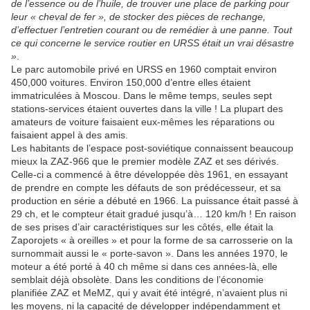
de l’essence ou de l’huile, de trouver une place de parking pour
leur « cheval de fer », de stocker des pièces de rechange,
d’effectuer l’entretien courant ou de remédier à une panne. Tout
ce qui concerne le service routier en URSS était un vrai désastre
»
.
Le parc automobile privé en URSS en 1960 comptait environ
450,000 voitures. Environ 150,000 d’entre elles étaient
immatriculées à Moscou. Dans le même temps, seules sept
stations-services étaient ouvertes dans la ville ! La plupart des
amateurs de voiture faisaient eux-mêmes les réparations ou
faisaient appel à des amis.
Les habitants de l’espace post-soviétique connaissent beaucoup
mieux la ZAZ-966 que le premier modèle ZAZ et ses dérivés.
Celle-ci a commencé à être développée dès 1961, en essayant
de prendre en compte les défauts de son prédécesseur, et sa
production en série a débuté en 1966. La puissance était passé à
29 ch, et le compteur était gradué jusqu’à… 120 km/h ! En raison
de ses prises d’air caractéristiques sur les côtés, elle était la
Zaporojets « à oreilles » et pour la forme de sa carrosserie on la
surnommait aussi le « porte-savon ». Dans les années 1970, le
moteur a été porté à 40 ch même si dans ces années-là, elle
semblait déjà obsolète. Dans les conditions de l’économie
planifiée ZAZ et MeMZ, qui y avait été intégré, n’avaient plus ni
les moyens, ni la capacité de développer indépendamment et