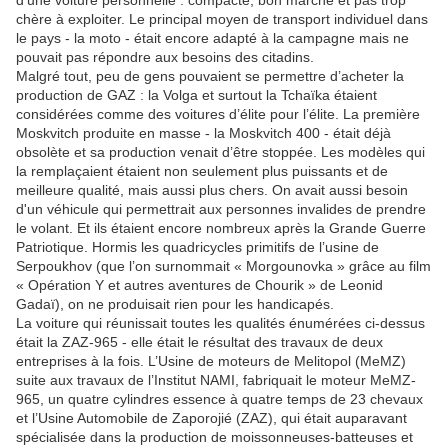
d’une voiture personnelle : compacte, bon marché et pas trop
chère à exploiter. Le principal moyen de transport individuel dans
le pays - la moto - était encore adapté à la campagne mais ne
pouvait pas répondre aux besoins des citadins.
Malgré tout, peu de gens pouvaient se permettre d’acheter la
production de GAZ : la Volga et surtout la Tchaïka étaient
considérées comme des voitures d’élite pour l’élite. La première
Moskvitch produite en masse - la Moskvitch 400 - était déjà
obsolète et sa production venait d’être stoppée. Les modèles qui
la remplaçaient étaient non seulement plus puissants et de
meilleure qualité, mais aussi plus chers. On avait aussi besoin
d'un véhicule qui permettrait aux personnes invalides de prendre
le volant. Et ils étaient encore nombreux après la Grande Guerre
Patriotique. Hormis les quadricycles primitifs de l’usine de
Serpoukhov (que l’on surnommait « Morgounovka » grâce au film
« Opération Y et autres aventures de Chourik » de Leonid
Gadaï), on ne produisait rien pour les handicapés.
La voiture qui réunissait toutes les qualités énumérées ci-dessus
était la ZAZ-965 - elle était le résultat des travaux de deux
entreprises à la fois. L’Usine de moteurs de Melitopol (MeMZ)
suite aux travaux de l’Institut NAMI, fabriquait le moteur MeMZ-
965, un quatre cylindres essence à quatre temps de 23 chevaux
et l’Usine Automobile de Zaporojié (ZAZ), qui était auparavant
spécialisée dans la production de moissonneuses-batteuses et