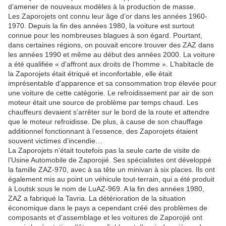
d’amener de nouveaux modèles à la production de masse.
Les Zaporojets ont connu leur âge d’or dans les années 1960-
1970. Depuis la fin des années 1980, la voiture est surtout
connue pour les nombreuses blagues à son égard. Pourtant,
dans certaines régions, on pouvait encore trouver des ZAZ dans
les années 1990 et même au début des années 2000. La voiture
a été qualifiée « d'affront aux droits de l’homme ». L’habitacle de
la Zaporojets était étriqué et inconfortable, elle était
imprésentable d'apparence et sa consommation trop élevée pour
une voiture de cette catégorie. Le refroidissement par air de son
moteur était une source de problème par temps chaud. Les
chauffeurs devaient s’arrêter sur le bord de la route et attendre
que le moteur refroidisse. De plus, à cause de son chauffage
additionnel fonctionnant à l’essence, des Zaporojets étaient
souvent victimes d’incendie…
La Zaporojets n’était toutefois pas la seule carte de visite de
l’Usine Automobile de Zaporojié. Ses spécialistes ont développé
la famille ZAZ-970, avec à sa tête un minivan à six places. Ils ont
également mis au point un véhicule tout-terrain, qui a été produit
à Loutsk sous le nom de LuAZ-969. A la fin des années 1980,
ZAZ a fabriqué la Tavria. La détérioration de la situation
économique dans le pays a cependant créé des problèmes de
composants et d’assemblage et les voitures de Zaporojié ont