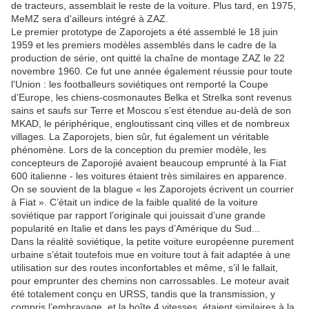
de tracteurs, assemblait le reste de la voiture. Plus tard, en 1975,
MeMZ sera d'ailleurs intégré à ZAZ.
Le premier prototype de Zaporojets a été assemblé le 18 juin
1959 et les premiers modèles assemblés dans le cadre de la
production de série, ont quitté la chaîne de montage ZAZ le 22
novembre 1960. Ce fut une année également réussie pour toute
l'Union : les footballeurs soviétiques ont remporté la Coupe
d’Europe, les chiens-cosmonautes Belka et Strelka sont revenus
sains et saufs sur Terre et Moscou s’est étendue au-delà de son
MKAD, le périphérique, engloutissant cinq villes et de nombreux
villages. La Zaporojets, bien sûr, fut également un véritable
phénomène. Lors de la conception du premier modèle, les
concepteurs de Zaporojié avaient beaucoup emprunté à la Fiat
600 italienne - les voitures étaient très similaires en apparence.
On se souvient de la blague « les Zaporojets écrivent un courrier
à Fiat ». C’était un indice de la faible qualité de la voiture
soviétique par rapport l’originale qui jouissait d’une grande
popularité en Italie et dans les pays d’Amérique du Sud...
Dans la réalité soviétique, la petite voiture européenne purement
urbaine s’était toutefois mue en voiture tout à fait adaptée à une
utilisation sur des routes inconfortables et même, s’il le fallait,
pour emprunter des chemins non carrossables. Le moteur avait
été totalement conçu en URSS, tandis que la transmission, y
compris l’embrayage, et la boîte 4 vitesses, étaient similaires à la