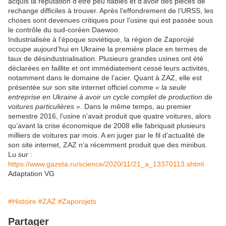
acquis la réputation d’être peu fiables et d’avoir des pièces de
rechange difficiles à trouver. Après l’effondrement de l’URSS, les
choses sont devenues critiques pour l’usine qui est passée sous
le contrôle du sud-coréen Daewoo.
Industrialisée à l’époque soviétique, la région de Zaporojié
occupe aujourd’hui en Ukraine la première place en termes de
taux de désindustrialisation. Plusieurs grandes usines ont été
déclarées en faillite et ont immédiatement cessé leurs activités,
notamment dans le domaine de l’acier. Quant à ZAZ, elle est
présentée sur son site internet officiel comme
« la seule
entreprise en Ukraine à avoir un cycle complet de production de
voitures particulières »
. Dans le même temps, au premier
semestre 2016, l’usine n’avait produit que quatre voitures, alors
qu’avant la crise économique de 2008 elle fabriquait plusieurs
milliers de voitures par mois. A en juger par le fil d’actualité de
son site internet, ZAZ n’a récemment produit que des minibus.
Lu sur :
https://www.gazeta.ru/science/2020/11/21_a_13370113.shtml
Adaptation VG
#Histoire
#ZAZ
#Zaporojets
Partager